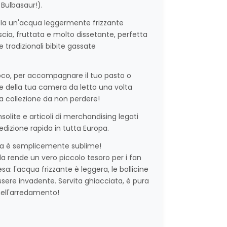
 Bulbasaur!).
ela un'acqua leggermente frizzante
cia, fruttata e molto dissetante, perfetta
e tradizionali bibite gassate
ioco, per accompagnare il tuo pasto o
e della tua camera da letto una volta
a collezione da non perdere!
solite e articoli di merchandising legati
edizione rapida in tutta Europa.
tina è semplicemente sublime!
he la rende un vero piccolo tesoro per i fan
: l'acqua frizzante è leggera, le bollicine
ssere invadente. Servita ghiacciata, è pura
 nell'arredamento!