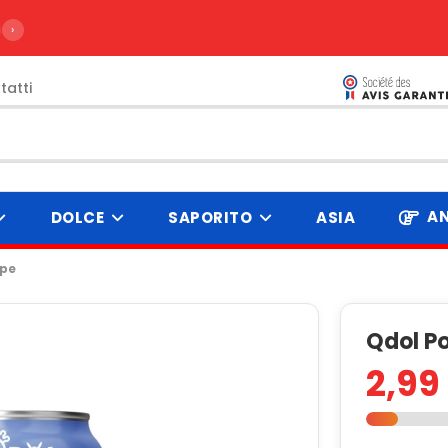
ire da 99€
›
tatti
AN
DOLCE
SAPORITO
ASIA
ape
Qdol P
2,99