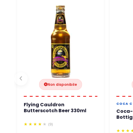
Non disponibile
Flying Cauldron
COCA C
Butterscotch Beer 330ml
Coca-
Bottig
(9)