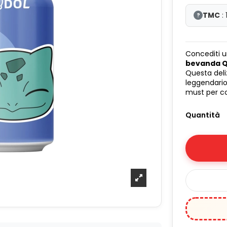
TMC
:
?
Concediti 
bevanda Q
Questa del
leggendario
must per co
Quantità