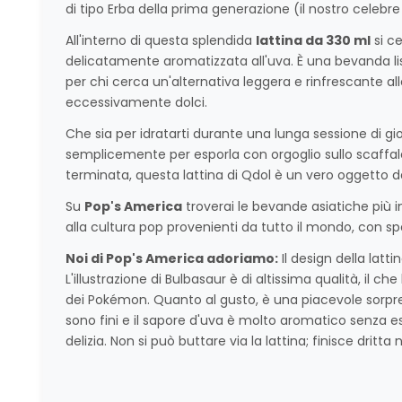
di tipo Erba della prima generazione (il nostro celebre
All'interno di questa splendida
lattina da 330 ml
si c
delicatamente aromatizzata all'uva. È una bevanda lis
per chi cerca un'alternativa leggera e rinfrescante all
eccessivamente dolci.
Che sia per idratarti durante una lunga sessione di g
semplicemente per esporla con orgoglio sullo scaffal
terminata, questa lattina di Qdol è un vero oggetto d
Su
Pop's America
troverai le bevande asiatiche più in
alla cultura pop provenienti da tutto il mondo, con sp
Noi di Pop's America adoriamo:
Il design della lat
L'illustrazione di Bulbasaur è di altissima qualità, il c
dei Pokémon. Quanto al gusto, è una piacevole sorpresa
sono fini e il sapore d'uva è molto aromatico senza e
delizia. Non si può buttare via la lattina; finisce dritta