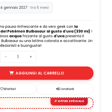
 14 gennaio 2027
· tra 5 mesi
una pausa rinfrescante e da vero geek con
la
dol Pokémon Bulbasaur al gusto d'uva (330 ml)
!
iziosa
acqua
frizzante al gusto
d'uva
presenta il
 Bulbasaur su una lattina colorata e accattivante. Un
llezionisti e buongustai!
−
+
AGGIUNGI AL CARRELLO
Wishlist
Condividi