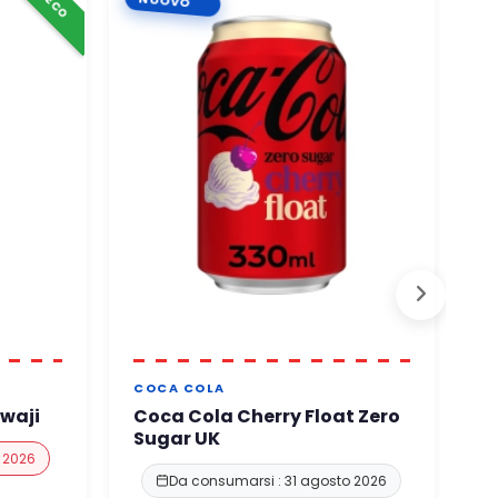
NUOVO
COCA COLA
F
awaji
Coca Cola Cherry Float Zero
F
Sugar UK
o 2026
Da consumarsi : 31 agosto 2026