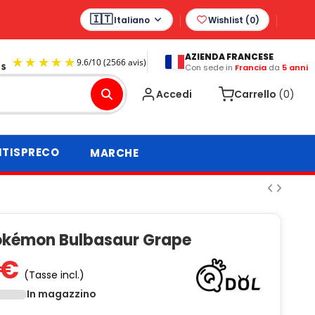
Italiano
Wishlist (
0
)
AZIENDA FRANCESE
Con sede in
Francia
da
5 anni
9.6
/
10
(2566 avis)
Accedi
Carrello
(0)
TISPRECO
MARCHE
okémon Bulbasaur Grape
 €
(Tasse incl.)
In magazzino