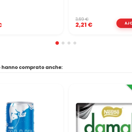
3,69 €
2,21 €
€
to hanno comprato anche: