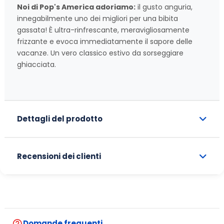
Noi di Pop's America adoriamo:
il gusto anguria,
innegabilmente uno dei migliori per una bibita
gassata! È ultra-rinfrescante, meravigliosamente
frizzante e evoca immediatamente il sapore delle
vacanze. Un vero classico estivo da sorseggiare
ghiacciata.
Dettagli del prodotto
Recensioni dei clienti
help_outline
Domande frequenti