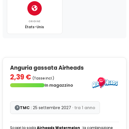
ORIGINE
États-Unis
Anguria gassata Airheads
2,39 €
(Tasse incl.)
In magazzino
TMC
: 25 settembre 2027
· tra 1 anno
?
Scopri la soda
Airheads Watermelon
: la combinazione