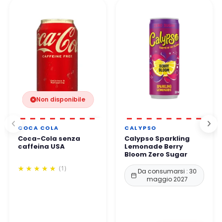
lavorative
.
👉 Tutti i pagamenti sono 100% sicuri grazie a protocolli di
protezione rafforzati.
Potete ordinare in tutta tranquillità.
Non disponibile
COCA COLA
CALYPSO
Coca-Cola senza
Calypso Sparkling
caffeina USA
Lemonade Berry
Bloom Zero Sugar
(1)
Da consumarsi : 30
maggio 2027