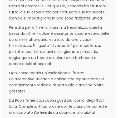
dell'anguria è praticamente una religione quando si
tratta di caramelle. Per questo, Airheads ha sfruttato
tutta la sua esperienza per catturare questo sapore
iconico e imbottigliarlo in una soda frizzante unica.
Pensata per offrire la massima freschezza, questa
bevanda offre il dolce e dissetante sapore estivo delle
caramelle all'anguria, esaltato da una vivace
frizzantezza. È il gusto "divertente" per eccellenza,
perfetto per rinfrescarsi nelle giornate più calde,
aggiungere un tocco di colore a un barbecue o
creare cocktail originali.
Ogni sorso regala un'esplosione di frutta:
un'alternativa audace e golosa che rappresenta un
cambiamento radicale rispetto alle classiche bibite
gassate!
Da Pop's America, scopri i gusti più iconici degli Stati
Uniti. Completa il tuo ordine con le classiche barrette
di cioccolato
Airheads
da abbinare alla bibita!