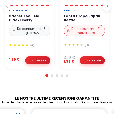
KOOL-AID
FANTA
Sachet Kool-Aid
Fanta Grape Japan -
Black Cherry
Bottle
Da consumarsi : 6
Da consumarsi : 31
luglio 2027
marzo 2026
(4)
(3)
3,29 €
1,29 €
1,32 €
LE NOSTRE ULTIME RECENSIONI GARANTITE
Trova le ultime recensioni dei clienti con la società Guaranteed Reviews