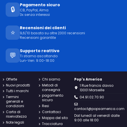
Pagamento sicuro
🔒
CB, PayPal, Alma
3x senza interessi
Recensioni dei clienti
⭐
9,6/10 basato su oltre 2300 recensioni
Recensioni garantite
Supporto reattivo
💬
Ti stiamo ascoltando
Lun-Ven: 9:00-18:00
Offerte
Chi siamo
Pop's America
Nuovi prodotti
Metodi di
1 Rue francis davso
consegna
13001 Marseille
Tutti i marchi
pagamento
Termini
04.91.02.70.90
sicuro
generali e
condizioni
Resi
contact@popsamerica.com
Carta di
Contattaci
Dal lunedì al venerdì dalle
riservatezza
Mappa del sito
9:00 alle 18:00
Note legali
Tracciatura