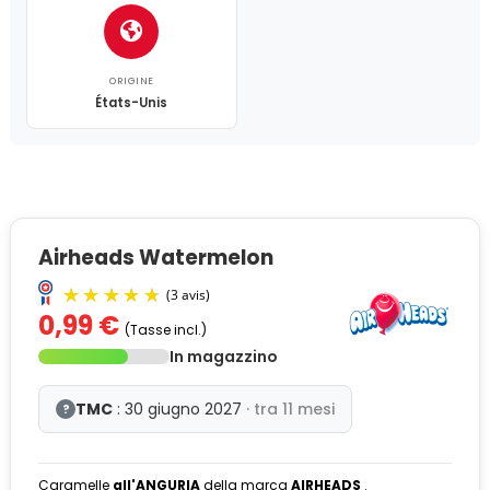
ORIGINE
États-Unis
Airheads Watermelon
0,99 €
(Tasse incl.)
In magazzino
TMC
: 30 giugno 2027
· tra 11 mesi
?
Caramelle
all'ANGURIA
della marca
AIRHEADS
.