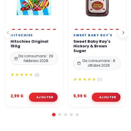
HITSCHIES
SWEET BABY RAY'S
Hitschies Original
Sweet Baby Ray's
150g
Hickory & Brown
Sugar
Da consumarsi : 29
febbraio 2028
Da consumarsi : 8
ottobre 2026
(2)
(1)
2,99 €
5,99 €