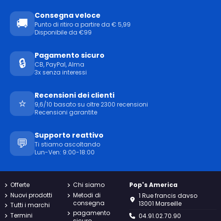
Consegna veloce
🚚
Punto di ritiro a partire da € 5,99
Disponibile da €99
Pagamento sicuro
🔒
CB, PayPal, Alma
3x senza interessi
Recensioni dei clienti
⭐
9,6/10 basato su oltre 2300 recensioni
Recensioni garantite
Supporto reattivo
💬
Ti stiamo ascoltando
Lun-Ven: 9:00-18:00
Offerte
Chi siamo
Pop's America
Nuovi prodotti
Metodi di
1 Rue francis davso
consegna
13001 Marseille
Tutti i marchi
pagamento
Termini
04.91.02.70.90
sicuro