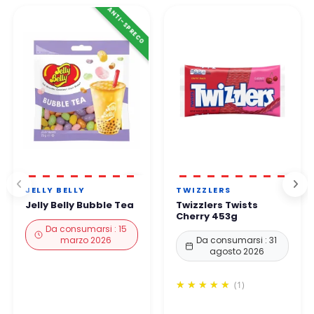
Per telefono. Il nostro team vi risponde entro 24-
48 ore
ANTI-SPRECO
lavorative
.
👉 Tutti i pagamenti sono 100% sicuri grazie a protocolli di
protezione rafforzati.
Potete ordinare in tutta tranquillità.
JELLY BELLY
TWIZZLERS
Jelly Belly Bubble Tea
Twizzlers Twists
Cherry 453g
Da consumarsi : 15
marzo 2026
Da consumarsi : 31
agosto 2026
(1)