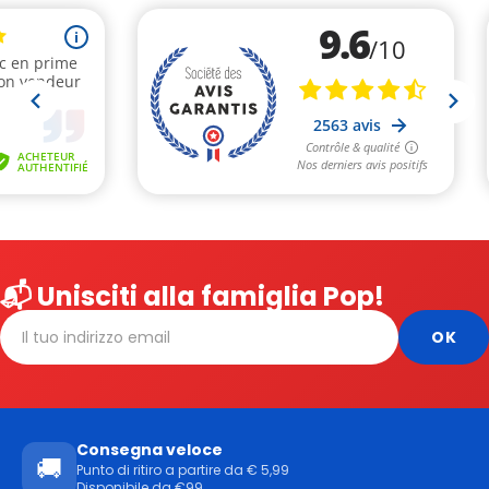
📬 Unisciti alla famiglia Pop!
Consegna veloce
🚚
Punto di ritiro a partire da € 5,99
Disponibile da €99