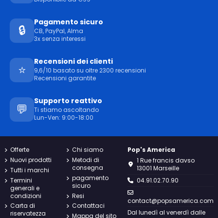
Pagamento sicuro
🔒
CB, PayPal, Alma
3x senza interessi
Recensioni dei clienti
⭐
9,6/10 basato su oltre 2300 recensioni
Recensioni garantite
Supporto reattivo
💬
Ti stiamo ascoltando
Lun-Ven: 9:00-18:00
Offerte
Chi siamo
Pop's America
Nuovi prodotti
Metodi di
1 Rue francis davso
consegna
13001 Marseille
Tutti i marchi
pagamento
Termini
04.91.02.70.90
sicuro
generali e
condizioni
Resi
contact@popsamerica.com
Carta di
Contattaci
Dal lunedì al venerdì dalle
riservatezza
Mappa del sito