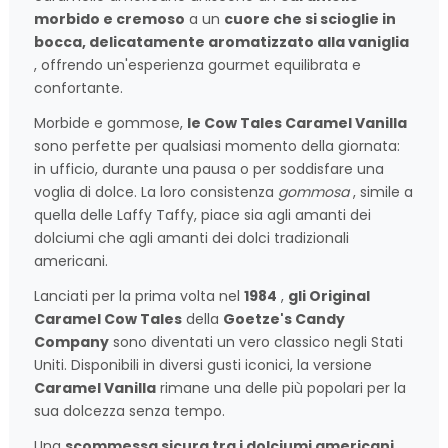
morbido e cremoso
a un
cuore che si scioglie in
bocca, delicatamente aromatizzato alla vaniglia
, offrendo un'esperienza gourmet equilibrata e
confortante.
Morbide e gommose,
le Cow Tales Caramel Vanilla
sono perfette per qualsiasi momento della giornata:
in ufficio, durante una pausa o per soddisfare una
voglia di dolce. La loro consistenza
gommosa
, simile a
quella delle Laffy Taffy, piace sia agli amanti dei
dolciumi che agli amanti dei dolci tradizionali
americani.
Lanciati per la prima volta nel
1984
,
gli Original
Caramel Cow Tales
della
Goetze's Candy
Company
sono diventati un vero classico negli Stati
Uniti. Disponibili in diversi gusti iconici, la versione
Caramel Vanilla
rimane una delle più popolari per la
sua dolcezza senza tempo.
Una
scommessa sicura tra i dolciumi americani
,