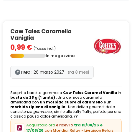
Cow Tales Caramello
Vaniglia
0,99 €
(Tasse incl.)
In magazzino
TMC
: 26 marzo 2027
· tra 8 mesi
?
Scopri la barretta gommosa
Cow Tales Caramel Vanilla
in
busta da 28 g (1 unità)
. Una deliziosa caramella
americana con
un morbido cuore di caramello
e un
morbido ripieno di vaniglia
. Una delizia gourmet dalla
consistenza
gommosa
, simile alle Laffy Taffy, perfetta per una
classica pausa dolce americana. ??
Acquistalo ora
e ricevilo
tra 13/08/26 e
17/08/26
con Mondial Relay - Livraison Relais