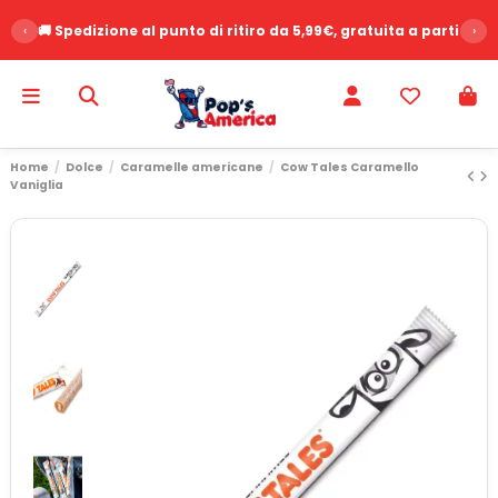
‹
🚚 Spedizione al punto di ritiro da 5,99€, gratuita a partire d
›
Home
Dolce
Caramelle americane
Cow Tales Caramello
Vaniglia