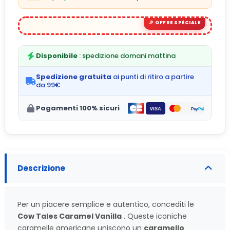
Disponibile
: spedizione domani mattina
Spedizione gratuita
ai punti di ritiro a partire
da 99€
Pagamenti 100% sicuri
Descrizione
Per un piacere semplice e autentico, concediti le
Cow Tales Caramel Vanilla
. Queste iconiche
caramelle americane uniscono un
caramello