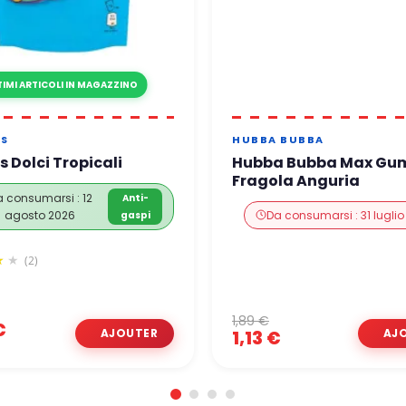
TIMI ARTICOLI IN MAGAZZINO
ES
HUBBA BUBBA
s Dolci Tropicali
Hubba Bubba Max Gu
Fragola Anguria
 consumarsi : 12
Anti-
agosto 2026
Da consumarsi : 31 luglio
gaspi
(2)
1,89 €
€
1,13 €