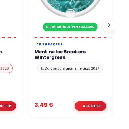
ULTIMI ARTICOLI IN MAGAZZINO
ICE BREAKERS
S
m
Mentine Ice Breakers
S
Wintergreen
 2026
Da consumarsi : 31 marzo 2027
3,
3,49 €
1