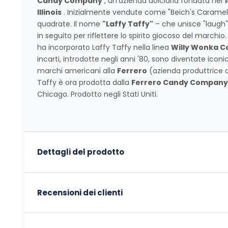
Candy Company
, un'azienda dolciaria fondata nel
Illinois
. Inizialmente vendute come "Beich's Caramels
quadrate. Il nome
"Laffy Taffy"
– che unisce "laugh"
in seguito per riflettere lo spirito giocoso del marchio.
ha incorporato Laffy Taffy nella linea
Willy Wonka 
incarti, introdotte negli anni '80, sono diventate iconi
marchi americani alla
Ferrero
(azienda produttrice di 
Taffy è ora prodotta dalla
Ferrero Candy Company
Chicago. Prodotto negli Stati Uniti.
Dettagli del prodotto
Recensioni dei clienti