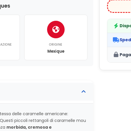
ques
Dispo
Sped
CAZIONE
ORIGINE
Mexique
Paga
tessa delle caramelle americane:
 Questi piccoli rettangoli di caramelle mou
nza
morbida, cremosa e