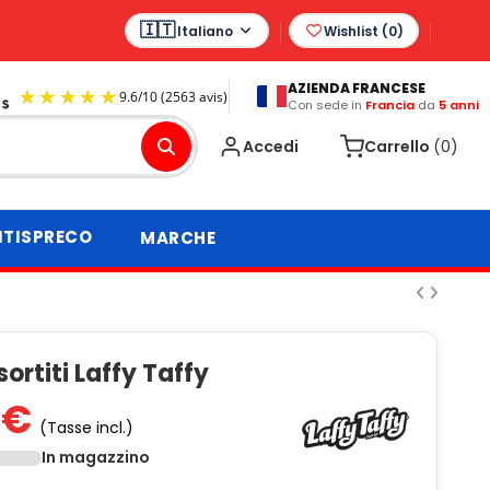
Italiano
Wishlist (
0
)
AZIENDA FRANCESE
Con sede in
Francia
da
5 anni
9.6
/
10
(2563 avis)
Accedi
Carrello
(0)
TISPRECO
MARCHE
sortiti Laffy Taffy
 €
(Tasse incl.)
In magazzino