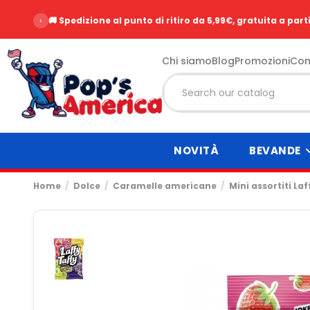
‹
🚚 Spedizione al punto di ritiro da 5,99€, gratuita a part
Chi siamo
Blog
Promozioni
Con
NOVITÀ
BEVANDE
Home
Dolce
Caramelle americane
Mini assortiti La