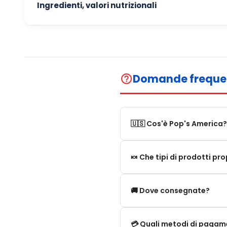
Ingredienti, valori nutrizionali
Domande freque
help_outline
🇺🇸 Cos'è Pop's America?
Pop's America è un negozio 
🍬 Che tipi di prodotti p
Proponiamo una selezione di 
Proponiamo in particolare: 
🚚 Dove consegnate?
limitate e novità. Il nostro
Consegniamo:
💳 Quali metodi di paga