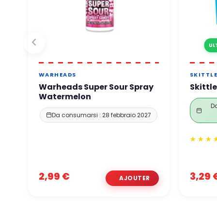
UL
WARHEADS
SKITTL
Warheads Super Sour Spray
Skittle
Watermelon
Da
Da consumarsi : 28 febbraio 2027
2,99 €
3,29 