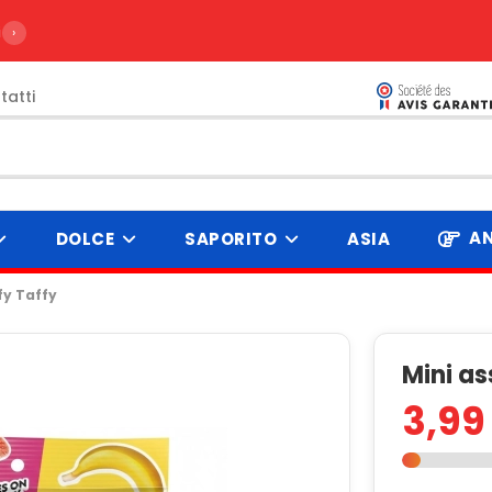
ire da 99€
›
tatti
AN
DOLCE
SAPORITO
ASIA
ffy Taffy
Mini as
3,99