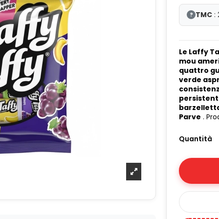
TMC
:
?
Le Laffy T
mou amer
quattro gu
verde asp
consistenz
persisten
barzellett
Parve
. Pro
Quantità