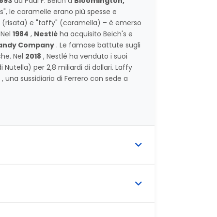
1893
da Paul F. Beich a
Bloomington,
", le caramelle erano più spesse e
 (risata) e "taffy" (caramella) – è emerso
 Nel
1984
,
Nestlé
ha acquisito Beich's e
Candy Company
. Le famose battute sugli
che. Nel
2018
, Nestlé ha venduto i suoi
Nutella) per 2,8 miliardi di dollari. Laffy
, una sussidiaria di Ferrero con sede a