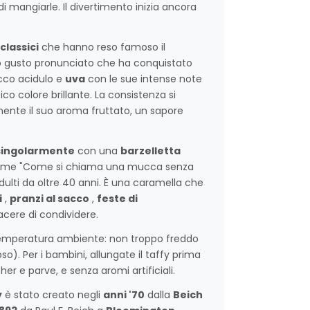
i mangiarle. Il divertimento inizia ancora
classici
che hanno reso famoso il
o gusto pronunciato che ha conquistato
cco acidulo e
uva
con le sue intense note
ico colore brillante. La consistenza si
mente il suo aroma fruttato, un sapore
singolarmente
con una
barzelletta
le come "Come si chiama una mucca senza
ti da oltre 40 anni. È una caramella che
i
,
pranzi al sacco
,
feste di
cere di condividere.
 temperatura ambiente: non troppo freddo
). Per i bambini, allungate il taffy prima
her e parve, e senza aromi artificiali.
y
è stato creato negli
anni '70
dalla
Beich