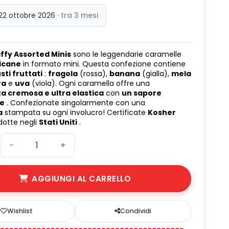
 22 ottobre 2026
· tra 3 mesi
affy Assorted Minis
sono le leggendarie caramelle
icane
in formato mini. Questa confezione contiene
sti fruttati
:
fragola
(rossa),
banana
(gialla),
mela
ra
e
uva
(viola). Ogni caramella offre una
a cremosa e ultra elastica
con
un sapore
te
. Confezionate singolarmente con una
a
stampata su ogni involucro! Certificate
Kosher
dotte negli
Stati Uniti
.
−
+
AGGIUNGI AL CARRELLO
Wishlist
Condividi