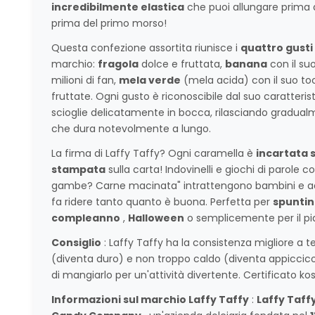
incredibilmente elastica
che puoi allungare prima d
prima del primo morso!
Questa confezione assortita riunisce i
quattro gusti 
marchio:
fragola
dolce e fruttata,
banana
con il su
milioni di fan,
mela verde
(mela acida) con il suo to
fruttate. Ogni gusto è riconoscibile dal suo caratterist
scioglie delicatamente in bocca, rilasciando gradual
che dura notevolmente a lungo.
La firma di Laffy Taffy? Ogni caramella è
incartata 
stampata
sulla carta! Indovinelli e giochi di paro
gambe? Carne macinata" intrattengono bambini e adul
fa ridere tanto quanto è buona. Perfetta per
spuntin
compleanno
,
Halloween
o semplicemente per il pia
Consiglio
: Laffy Taffy ha la consistenza migliore a
(diventa duro) e non troppo caldo (diventa appiccicoso
di mangiarlo per un'attività divertente. Certificato kos
Informazioni sul marchio Laffy Taffy
:
Laffy Taff