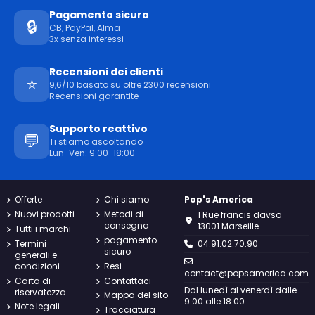
Pagamento sicuro
🔒
CB, PayPal, Alma
3x senza interessi
Recensioni dei clienti
⭐
9,6/10 basato su oltre 2300 recensioni
Recensioni garantite
Supporto reattivo
💬
Ti stiamo ascoltando
Lun-Ven: 9:00-18:00
Offerte
Chi siamo
Pop's America
Nuovi prodotti
Metodi di
1 Rue francis davso
consegna
13001 Marseille
Tutti i marchi
pagamento
Termini
04.91.02.70.90
sicuro
generali e
condizioni
Resi
contact@popsamerica.com
Carta di
Contattaci
Dal lunedì al venerdì dalle
riservatezza
Mappa del sito
9:00 alle 18:00
Note legali
Tracciatura