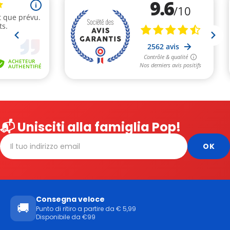
📬 Unisciti alla famiglia Pop!
Consegna veloce
🚚
Punto di ritiro a partire da € 5,99
Disponibile da €99