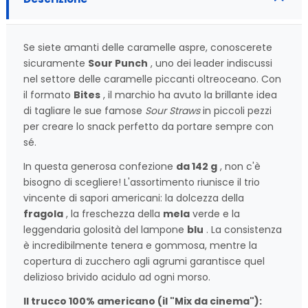
Se siete amanti delle caramelle aspre, conoscerete
sicuramente
Sour Punch
, uno dei leader indiscussi
nel settore delle caramelle piccanti oltreoceano. Con
il formato
Bites
, il marchio ha avuto la brillante idea
di tagliare le sue famose
Sour Straws
in piccoli pezzi
per creare lo snack perfetto da portare sempre con
sé.
In questa generosa confezione
da 142 g
, non c'è
bisogno di scegliere! L'assortimento riunisce il trio
vincente di sapori americani: la dolcezza della
fragola
, la freschezza della
mela
verde e la
leggendaria golosità del lampone
blu
. La consistenza
è incredibilmente tenera e gommosa, mentre la
copertura di zucchero agli agrumi garantisce quel
delizioso brivido acidulo ad ogni morso.
Il trucco 100% americano (il "Mix da cinema"):