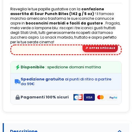
Risveglia le tue papille gustative con la
confezione
assortita di Sour Punch Bites (142 g / 5 oz)
! Il famoso
marchio americano trasforma le sue iconiche cannucce
(1 avis)
aspre in
bocconcini morbidi e facili da gustare
. Fragola,
mela verde o lampone blu: riscopri i tre iconici gusti fruttati
degli Stati Uniti, tutti generosamente ricoperti dal famoso
zucchero aspro. Lo snack morbido, fruttato e aspro perfetto
per le tue serate cinema!
Disponibile
: spedizione domani mattina
Spedizione gratuita
ai punti di ritiro a partire
da 99€
Pagamenti 100% sicuri
Descrizione