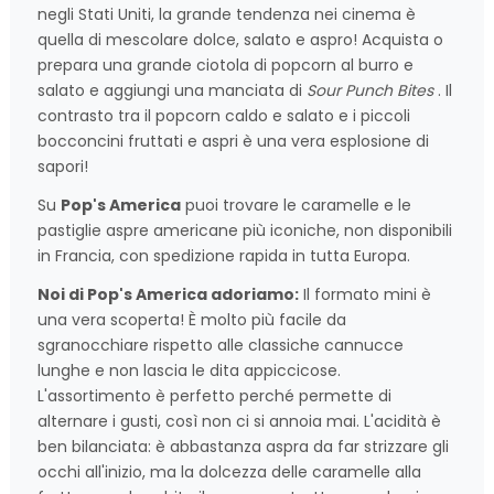
negli Stati Uniti, la grande tendenza nei cinema è
quella di mescolare dolce, salato e aspro! Acquista o
prepara una grande ciotola di popcorn al burro e
salato e aggiungi una manciata di
Sour Punch Bites
. Il
contrasto tra il popcorn caldo e salato e i piccoli
bocconcini fruttati e aspri è una vera esplosione di
sapori!
Su
Pop's America
puoi trovare le caramelle e le
pastiglie aspre americane più iconiche, non disponibili
in Francia, con spedizione rapida in tutta Europa.
Noi di Pop's America adoriamo:
Il formato mini è
una vera scoperta! È molto più facile da
sgranocchiare rispetto alle classiche cannucce
lunghe e non lascia le dita appiccicose.
L'assortimento è perfetto perché permette di
alternare i gusti, così non ci si annoia mai. L'acidità è
ben bilanciata: è abbastanza aspra da far strizzare gli
occhi all'inizio, ma la dolcezza delle caramelle alla