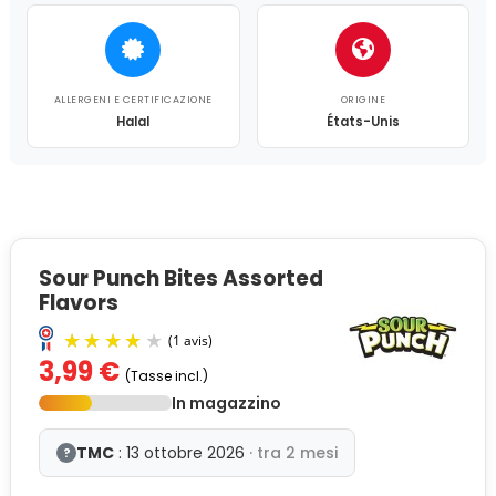
ALLERGENI E CERTIFICAZIONE
ORIGINE
Halal
États-Unis
Sour Punch Bites Assorted
Flavors
3,99 €
(Tasse incl.)
In magazzino
TMC
: 13 ottobre 2026
· tra 2 mesi
?