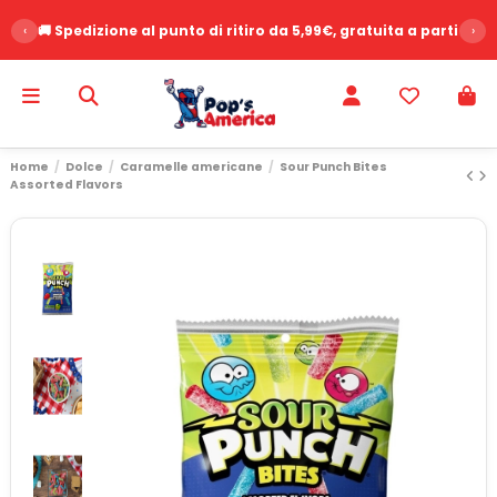
‹
🚚 Spedizione al punto di ritiro da 5,99€, gratuita a partire d
›
Home
Dolce
Caramelle americane
Sour Punch Bites
Assorted Flavors