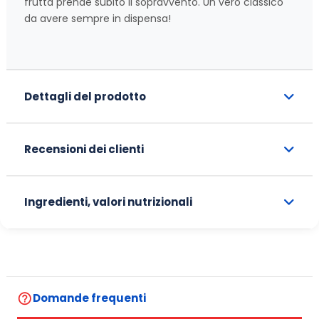
frutta prende subito il sopravvento. Un vero classico
da avere sempre in dispensa!
Dettagli del prodotto
Recensioni dei clienti
Ingredienti, valori nutrizionali
help_outline
Domande frequenti