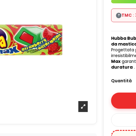
TMC
: 
?
Hubba Bub
da mastic
Progettata
irresistibil
Max
garant
duratura
.
Quantità