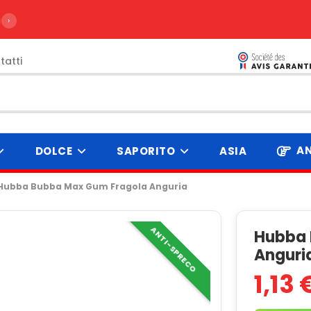
ire da 99€
›
tatti
AN
DOLCE
SAPORITO
ASIA
Hubba Bubba Max Gum Fragola Anguria
ANTI-SPRECO
Hubba 
Anguri
1,13