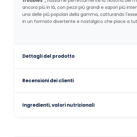
troubles",
riassume perfettamente la filosofia del
ancora più in là, con pezzi più grandi e sapori più int
una delle più popolari della gamma, catturando l'ess
in un formato divertente e nostalgico che piace a tut
Dettagli del prodotto
Recensioni dei clienti
Ingredienti, valori nutrizionali