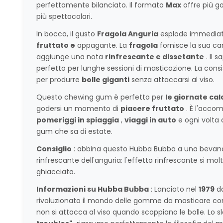
perfettamente bilanciato. Il formato
Max
offre più g
più spettacolari.
In bocca, il gusto
Fragola Anguria
esplode immedia
fruttato e
appagante. La
fragola
fornisce la sua car
aggiunge una nota
rinfrescante e dissetante
. Il 
perfetto per lunghe sessioni di masticazione. La cons
per produrre
bolle giganti
senza attaccarsi al viso.
Questo chewing gum è perfetto per
le giornate cal
godersi un momento di
piacere fruttato
. È l'acco
pomeriggi in spiaggia
,
viaggi in auto
e ogni volta 
gum che sa di estate.
Consiglio
: abbina questo Hubba Bubba a una bevanda
rinfrescante dell'anguria: l'effetto rinfrescante si mo
ghiacciata.
Informazioni su Hubba Bubba
: Lanciato nel
1979
d
rivoluzionato il mondo delle gomme da masticare con
non si attacca al viso quando scoppiano le bolle. Lo sl