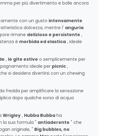
omma per più divertimento e bolle ancora
tamente con un gusto
intensamente
atteristica dolcezza, mentre l'
anguria
sapore rimane
delizioso e persistente
,
istenza è
morbida ed elastica
, ideale
de
,
le gite estive
o semplicemente per
mpagnamento ideale per
picnic
,
che si desidera divertirsi con un chewing
 fredda per amplificare la sensazione
ltiplica dopo qualche sorso di acqua
a
Wrigley
,
Hubba Bubba
ha
 la sua formula "
antiaderente
" che
ogan originale, "
Big bubbles, no