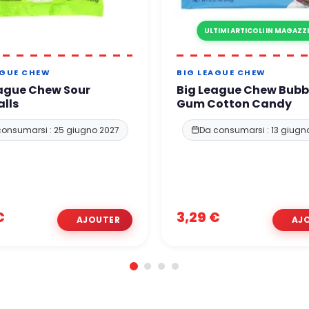
ULTIMI ARTICOLI IN MAGAZZ
AGUE CHEW
BIG LEAGUE CHEW
ague Chew Sour
Big League Chew Bubb
lls
Gum Cotton Candy
consumarsi : 25 giugno 2027
Da consumarsi : 13 giugn
€
3,29 €