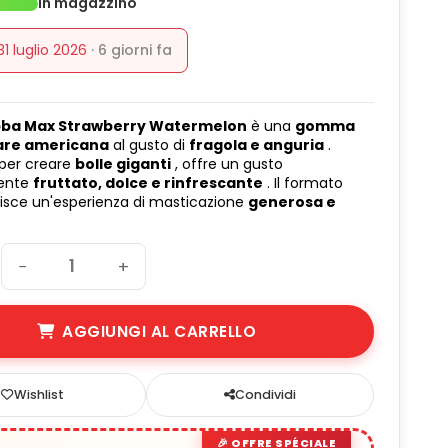
In magazzino
31 luglio 2026
· 6 giorni fa
ba Max Strawberry Watermelon
è una
gomma
are americana
al gusto di
fragola e anguria
.
 per creare
bolle giganti
, offre un gusto
mente
fruttato, dolce e rinfrescante
. Il formato
isce un'esperienza di masticazione
generosa e
−
+
AGGIUNGI AL CARRELLO
Wishlist
Condividi