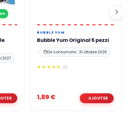
INO
BUBBLE YUM
E
le
Bubble Yum Original 5 pezzi
c
D
Da consumarsi : 31 ottobre 2026
o 2027
(3)
1,89 €
2