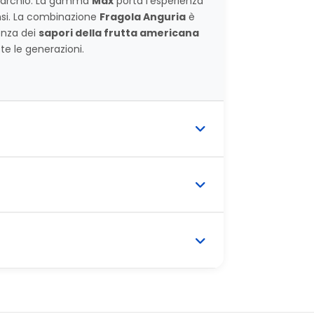
 marchio. La gamma
Max
porta l'esperienza
ensi. La combinazione
Fragola Anguria
è
enza dei
sapori della frutta americana
te le generazioni.