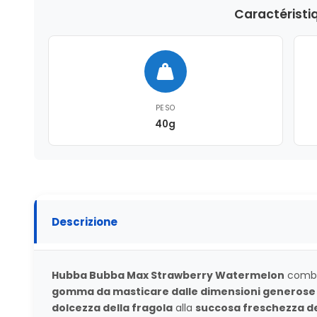
Caractéristi
PESO
40g
Descrizione
Hubba Bubba Max Strawberry Watermelon
combin
gomma da masticare dalle dimensioni generose
dolcezza della fragola
alla
succosa freschezza de