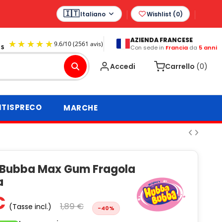
Italiano
Wishlist (
0
)
AZIENDA FRANCESE
Con sede in
Francia
da
5 anni
9.6
/
10
(2561 avis)
Accedi
Carrello
(0)
TISPRECO
MARCHE
Bubba Max Gum Fragola
a
 €
1,89 €
(Tasse incl.)
-40%