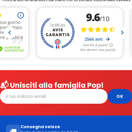
📬 Unisciti alla famiglia Pop!
Consegna veloce
🚚