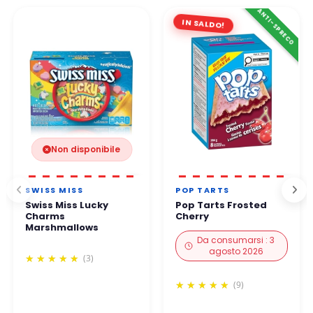
Per telefono. Il nostro team vi risponde entro 24-
48 ore
ANTI-SPRECO
lavorative
.
👉 Tutti i pagamenti sono 100% sicuri grazie a protocolli di
IN SALDO!
protezione rafforzati.
Potete ordinare in tutta tranquillità.
Non disponibile
SWISS MISS
POP TARTS
Swiss Miss Lucky
Pop Tarts Frosted
Charms
Cherry
Marshmallows
Da consumarsi : 3
agosto 2026
(3)
(9)