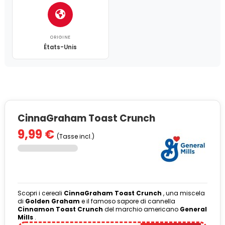
ORIGINE
États-Unis
CinnaGraham Toast Crunch
9,99 €
(Tasse incl.)
Scopri i cereali
CinnaGraham Toast Crunch
, una miscela
di
Golden Graham
e il famoso sapore di cannella
Cinnamon Toast Crunch
del marchio americano
General
Mills
.