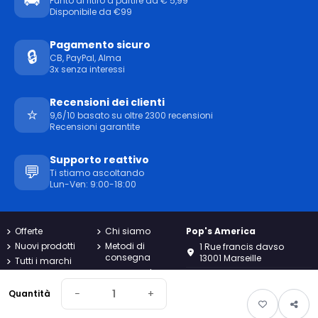
Punto di ritiro a partire da € 5,99
Disponibile da €99
Pagamento sicuro
🔒
CB, PayPal, Alma
3x senza interessi
Recensioni dei clienti
⭐
9,6/10 basato su oltre 2300 recensioni
Recensioni garantite
Supporto reattivo
💬
Ti stiamo ascoltando
Lun-Ven: 9:00-18:00
Offerte
Chi siamo
Pop's America
Nuovi prodotti
Metodi di
1 Rue francis davso
consegna
13001 Marseille
Tutti i marchi
pagamento
Termini
04.91.02.70.90
sicuro
generali e
−
+
Quantità
condizioni
Resi
contact@popsamerica.com
Carta di
Contattaci