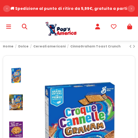
‹
🚚 Spedizione al punto di ritiro da 5,99€, gratuita a partire d
›
Home
Dolce
Cereali americani
CinnaGraham Toast Crunch