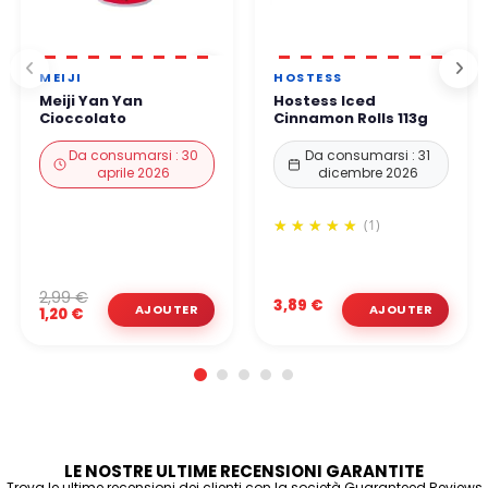
MEIJI
HOSTESS
Meiji Yan Yan
Hostess Iced
Cioccolato
Cinnamon Rolls 113g
Da consumarsi : 30
Da consumarsi : 31
aprile 2026
dicembre 2026
(1)
2,99 €
3,89 €
1,20 €
LE NOSTRE ULTIME RECENSIONI GARANTITE
Trova le ultime recensioni dei clienti con la società Guaranteed Reviews