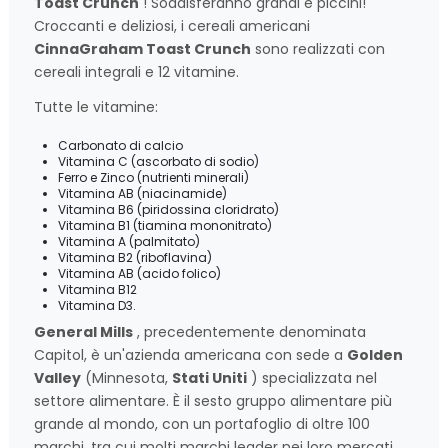
Toast Crunch
! Soddisferanno grandi e piccini!
Croccanti e deliziosi, i cereali americani
CinnaGraham Toast Crunch
sono realizzati con
cereali integrali e 12 vitamine.
Tutte le vitamine:
Carbonato di calcio
Vitamina C (ascorbato di sodio)
Ferro e Zinco (nutrienti minerali)
Vitamina AB (niacinamide)
Vitamina B6 (piridossina cloridrato)
Vitamina B1 (tiamina mononitrato)
Vitamina A (palmitato)
Vitamina B2 (riboflavina)
Vitamina AB (acido folico)
Vitamina B12
Vitamina D3.
General Mills
, precedentemente denominata
Capitol, è un'azienda americana con sede a
Golden
Valley
(Minnesota,
Stati Uniti
) specializzata nel
settore alimentare. È il sesto gruppo alimentare più
grande al mondo, con un portafoglio di oltre 100
marchi, tra cui molti marchi leader nei loro mercati.