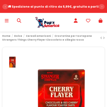
‹
🚚 Spedizione al punto di ritiro da 5,99€, gratuita a partire d
›
Home
Dolce
Cereali americani
Crostatine per tostapane
Strangers Things Cherry Flayer Cioccolato e ciliegia rossa