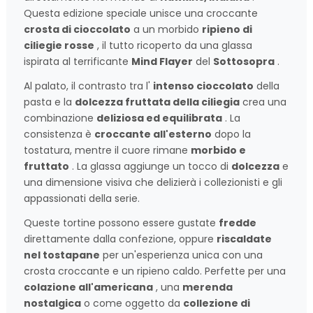
Questa edizione speciale unisce una croccante
crosta di cioccolato
a un morbido
ripieno di
ciliegie rosse
, il tutto ricoperto da una glassa
ispirata al terrificante
Mind Flayer
del
Sottosopra
.
Al palato, il contrasto tra l'
intenso cioccolato
della
pasta e la
dolcezza fruttata della ciliegia
crea una
combinazione
deliziosa ed equilibrata
. La
consistenza è
croccante all'esterno
dopo la
tostatura, mentre il cuore rimane
morbido e
fruttato
. La glassa aggiunge un tocco di
dolcezza
e
una dimensione visiva che delizierà i collezionisti e gli
appassionati della serie.
Queste tortine possono essere gustate
fredde
direttamente dalla confezione, oppure
riscaldate
nel tostapane
per un'esperienza unica con una
crosta croccante e un ripieno caldo. Perfette per una
colazione all'americana
, una
merenda
nostalgica
o come oggetto da
collezione di