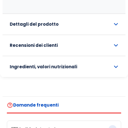
Dettagli del prodotto
Recensioni dei clienti
Ingredienti, valori nutrizionali
help_outline
Domande frequenti