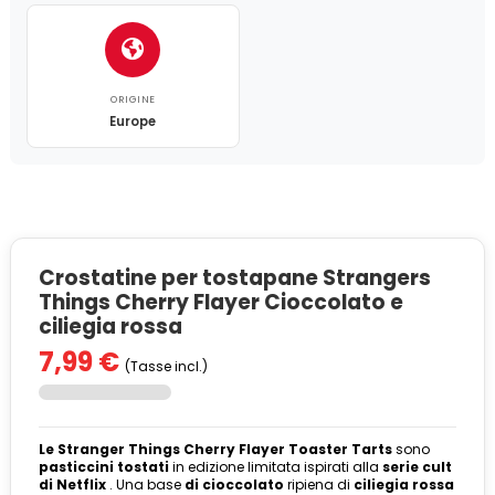
ORIGINE
Europe
Crostatine per tostapane Strangers
Things Cherry Flayer Cioccolato e
ciliegia rossa
7,99 €
(Tasse incl.)
Le Stranger Things Cherry Flayer Toaster Tarts
sono
pasticcini tostati
in edizione limitata ispirati alla
serie cult
di Netflix
. Una base
di cioccolato
ripiena di
ciliegia rossa