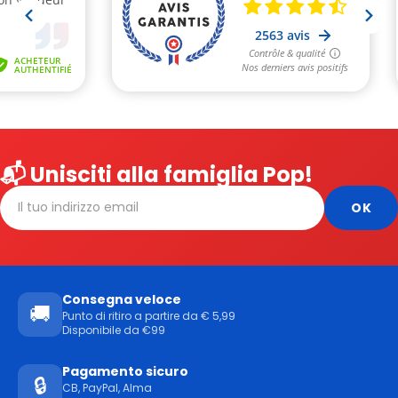
📬 Unisciti alla famiglia Pop!
Consegna veloce
🚚
Punto di ritiro a partire da € 5,99
Disponibile da €99
Pagamento sicuro
🔒
CB, PayPal, Alma