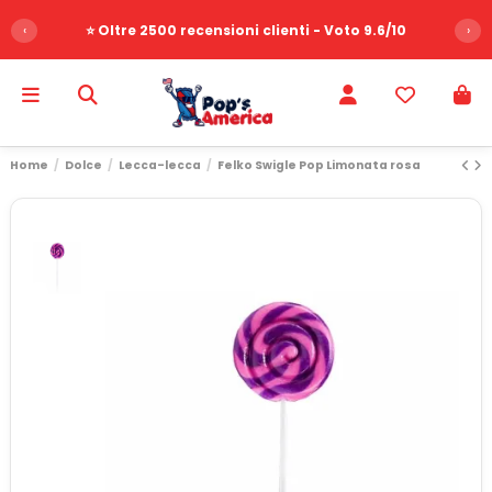
‹
⭐ Oltre 2500 recensioni clienti - Voto 9.6/10
›
Home
Dolce
Lecca-lecca
Felko Swigle Pop Limonata rosa