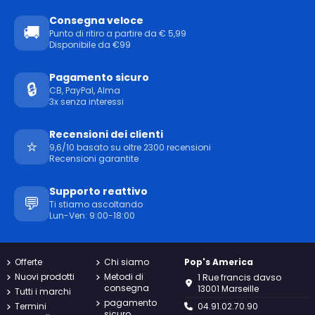
Consegna veloce
🚚
Punto di ritiro a partire da € 5,99
Disponibile da €99
Pagamento sicuro
🔒
CB, PayPal, Alma
3x senza interessi
Recensioni dei clienti
⭐
9,6/10 basato su oltre 2300 recensioni
Recensioni garantite
Supporto reattivo
💬
Ti stiamo ascoltando
Lun-Ven: 9:00-18:00
Offerte
Chi siamo
Pop's America
Nuovi prodotti
Metodi di
1 Rue francis davso
consegna
13001 Marseille
Tutti i marchi
pagamento
Termini
04.91.02.70.90
sicuro