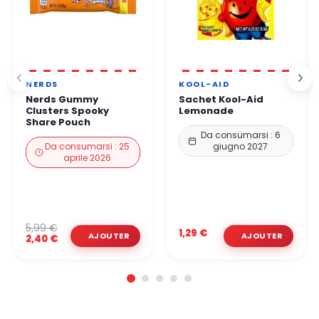
NERDS
KOOL-AID
Nerds Gummy
Sachet Kool-Aid
Clusters Spooky
Lemonade
Share Pouch
Da consumarsi : 6
Da consumarsi : 25
giugno 2027
aprile 2026
5,99 €
1,29 €
2,40 €