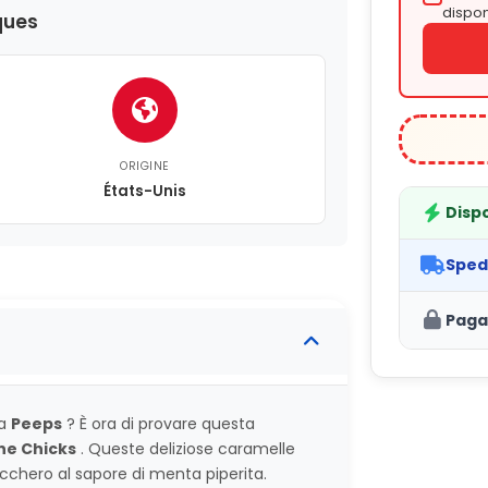
dispon
ques
ORIGINE
États-Unis
Dispo
Sped
Paga
ca
Peeps
? È ora di provare questa
ne Chicks
. Queste deliziose caramelle
cchero al sapore di menta piperita.