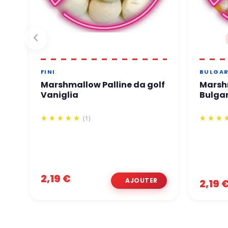
FINI
BULGAR
Marshmallow Palline da golf
Marshm
Vaniglia
Bulgar
(1)
2,19 €
2,19 