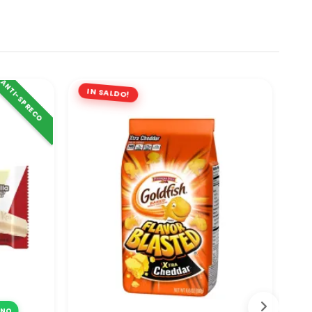
ANTI-SPRECO
IN SALDO!
INO