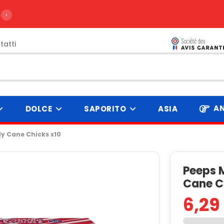
ire da 99€
›
tatti
AN
DOLCE
SAPORITO
ASIA
y Cane Chicks x10
Peeps 
Cane C
6,29