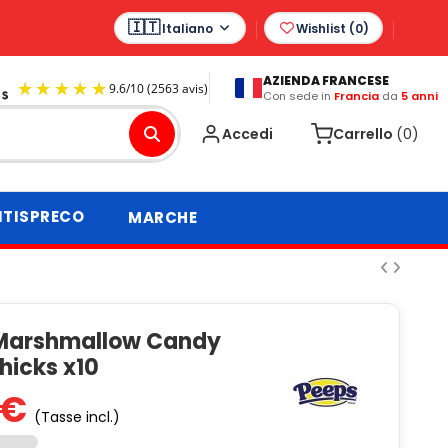
Italiano
Wishlist (
0
)
AZIENDA FRANCESE
Con sede in
Francia
da
5 anni
9.6
/
10
(2563 avis)
Accedi
Carrello
(0)
TISPRECO
MARCHE
Marshmallow Candy
hicks x10
 €
(Tasse incl.)