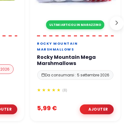
ULTIMI ARTICOLI IN MAGAZZINO
ROCKY MOUNTAIN
P
MARSHMALLOWS
P
Rocky Mountain Mega
Marshmallows
 2026
Da consumarsi : 5 settembre 2026
(8)
5,99 €
3