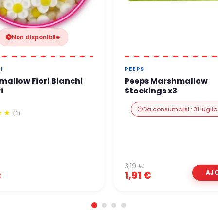
Non disponibile
I
PEEPS
allow Fiori Bianchi
Peeps Marshmallow
i
Stockings x3
Da consumarsi : 31 luglio
(1)
3,19 €
1,91 €
€