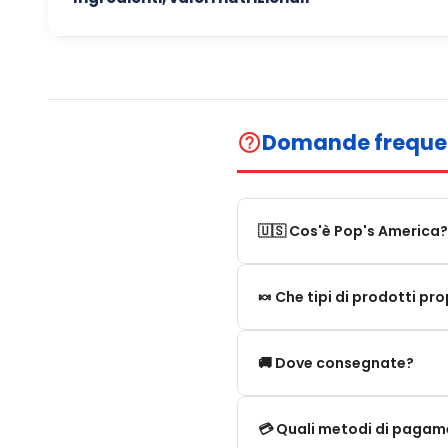
Domande freque
help_outline
🇺🇸 Cos'è Pop's America?
Pop's America è un negozio 
🍬 Che tipi di prodotti p
Proponiamo una selezione di 
Proponiamo in particolare: 
🚚 Dove consegnate?
limitate e novità. Il nostro
Consegniamo:
💳 Quali metodi di paga