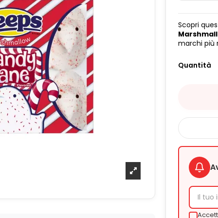
Scopri quest
Marshmall
marchi più 
Quantità
A
Accett