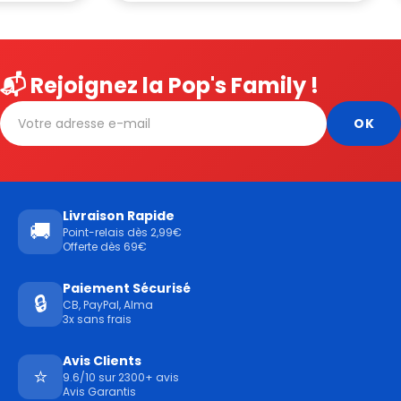
📬 Rejoignez la Pop's Family !
Livraison Rapide
🚚
Point-relais dès 2,99€
Offerte dès 69€
Paiement Sécurisé
🔒
CB, PayPal, Alma
3x sans frais
Avis Clients
⭐
9.6/10 sur 2300+ avis
Avis Garantis