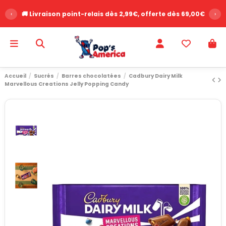
‹
🚚 Livraison point-relais dès 2,99€, offerte dès 69,00€
›
Accueil
Sucrés
Barres chocolatées
Cadbury Dairy Milk
Marvellous Creations Jelly Popping Candy