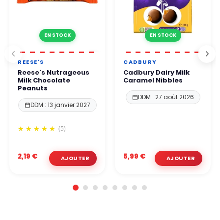
EN STOCK
EN STOCK
REESE'S
CADBURY
Reese's Nutrageous
Cadbury Dairy Milk
Milk Chocolate
Caramel Nibbles
Peanuts
DDM : 27 août 2026
DDM : 13 janvier 2027
(5)
2,19 €
5,99 €