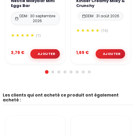
Nestlé Milkybar Mini
Kinder Creamy Milky &
Eggs Bar
Crunchy
DDM : 30 septembre
DDM : 31 août 2026
2026
(16)
(1)
3,79 €
1,69 €
Les clients qui ont acheté ce produit ont également
acheté :