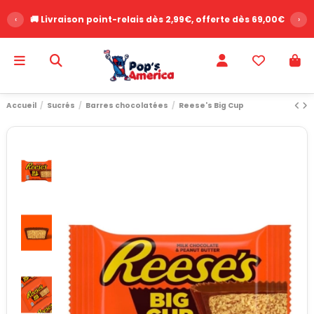
‹
🚚 Livraison point-relais dès 2,99€, offerte dès 69,00€
›
Accueil
Sucrés
Barres chocolatées
Reese's Big Cup