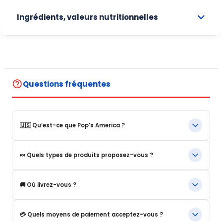
Ingrédients, valeurs nutritionnelles
help_outline
Questions fréquentes
🇺🇸 Qu’est-ce que Pop’s America ?
Pop’s America est une boutique en ligne spécialisée dans les
🍬 Quels types de produits proposez-vous ?
produits alimentaires et boissons emblématiques des États-
Unis.
Nous proposons notamment :
Nous proposons une sélection de produits authentiques,
🚚 Où livrez-vous ?
originaux et souvent introuvables en Europe.
Boissons américaines Snacks et confiseries.
Céréales US Sauces et produits d’épicerie.
Nous livrons :
💳 Quels moyens de paiement acceptez-vous ?