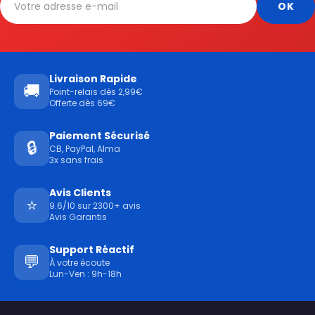
Livraison Rapide
🚚
Point-relais dès 2,99€
Offerte dès 69€
Paiement Sécurisé
🔒
CB, PayPal, Alma
3x sans frais
Avis Clients
⭐
9.6/10 sur 2300+ avis
Avis Garantis
Support Réactif
💬
À votre écoute
Lun-Ven : 9h-18h