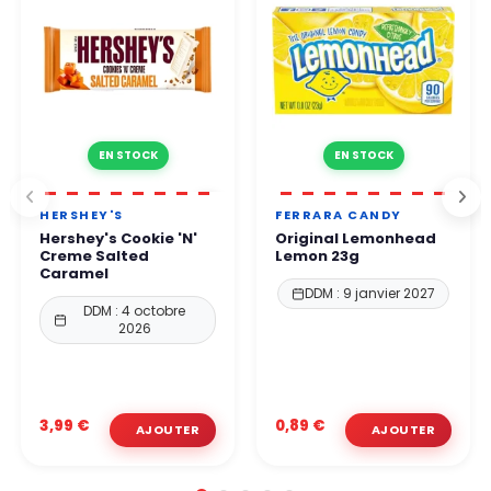
EN STOCK
EN STOCK
HERSHEY'S
FERRARA CANDY
Hershey's Cookie 'N'
Original Lemonhead
Creme Salted
Lemon 23g
Caramel
DDM : 9 janvier 2027
DDM : 4 octobre
2026
3,99 €
0,89 €