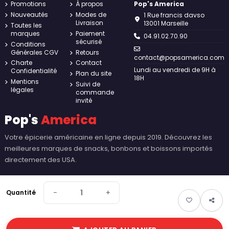
Promotions
À propos
Pop's America
Nouveautés
Modes de
1 Rue francis davso
Livraison
13001 Marseille
Toutes les
marques
Paiement
04.91.02.70.90
sécurisé
Conditions
Générales CGV
Retours
contact@popsamerica.com
Charte
Contact
Lundi au vendredi de 9H à
Confidentialité
Plan du site
18H
Mentions
Suivi de
légales
commande
invité
Pop's
America
Votre épicerie américaine en ligne depuis 2019. Découvrez les
meilleures marques de snacks, bonbons et boissons importés
directement des USA.
−
+
Quantité