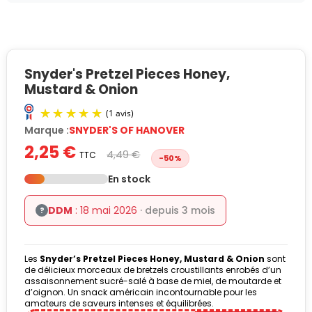
Snyder's Pretzel Pieces Honey,
Mustard & Onion
Marque :
SNYDER'S OF HANOVER
2,25 €
4,49 €
TTC
-50%
En stock
DDM
: 18 mai 2026
· depuis 3 mois
?
(1 avis)
Les
Snyder’s Pretzel Pieces Honey, Mustard & Onion
sont
de délicieux morceaux de bretzels croustillants enrobés d’un
assaisonnement sucré-salé à base de miel, de moutarde et
d’oignon. Un snack américain incontournable pour les
amateurs de saveurs intenses et équilibrées.