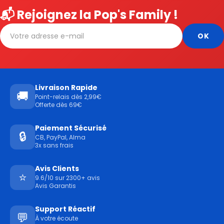
📬 Rejoignez la Pop's Family !
Livraison Rapide
🚚
Point-relais dès 2,99€
Offerte dès 69€
Paiement Sécurisé
🔒
CB, PayPal, Alma
3x sans frais
Avis Clients
⭐
9.6/10 sur 2300+ avis
Avis Garantis
Support Réactif
💬
À votre écoute