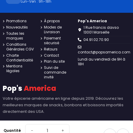
Lun-Ven : 9h-18h
Promotions
À propos
Pop's America
Nouveautés
Modes de
1 Rue francis davso
Livraison
13001 Marseille
Toutes les
marques
Paiement
04.91.02.70.90
sécurisé
Conditions
Générales CGV
Retours
contact@popsamerica.com
Charte
Contact
Lundi au vendredi de 9H à
Confidentialité
Plan du site
18H
Mentions
Suivi de
légales
commande
invité
Pop's
America
Votre épicerie américaine en ligne depuis 2019. Découvrez les
meilleures marques de snacks, bonbons et boissons importés
directement des USA.
−
+
Quantité