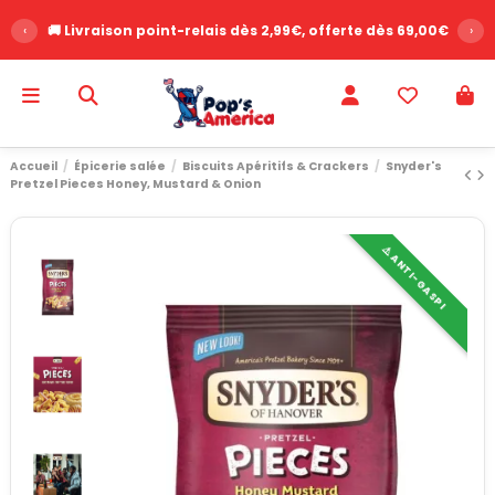
‹
🚚 Livraison point-relais dès 2,99€, offerte dès 69,00€
›
Accueil
Épicerie salée
Biscuits Apéritifs & Crackers
Snyder's
Pretzel Pieces Honey, Mustard & Onion
⚠️ ANTI-GASPI