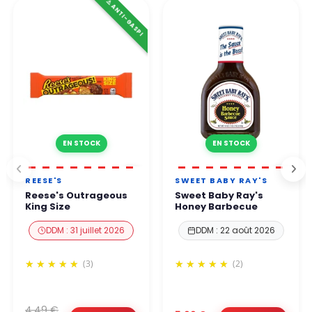
⚠️ ANTI-GASPI
EN STOCK
EN STOCK
REESE'S
SWEET BABY RAY'S
Reese's Outrageous
Sweet Baby Ray's
King Size
Honey Barbecue
DDM : 31 juillet 2026
DDM : 22 août 2026
(3)
(2)
4,49 €