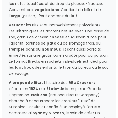
les notes toastées, et du sirop de glucose-fructose.
Convient aux
végétariens
. Contient du
blé
et de
l'
orge
(gluten). Peut contenir du
lait
.
Astuce
: les Ritz sont incroyablement polyvalents !
Les Britanniques les adorent nature avec une tasse de
thé, garnis de
cream cheese
et saumon fumé pour
l'apéritif, tartinés de
pâté
ou de fromage frais, ou
trempés dans du
houmous
. Ils sont aussi parfaits
émiettés sur une gratin ou en croûte pour du poisson.
Le format Breaks en sachets individuels est idéal pour
les
lunchbox
des enfants, le tiroir du bureau ou le sac
de voyage.
À propos de Ritz
: L'histoire des
Ritz Crackers
débute en
1934
aux
États-Unis
, en pleine Grande
Dépression.
Nabisco
(National Biscuit Company)
cherche à concurrencer les crackers "Hi Ho" de
Sunshine Biscuits et confie à un employé, l'artiste
commercial
Sydney S. Stern
, le soin de créer un