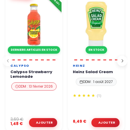
DERNIERS ARTICLES EN STOCK
EN STOCK
CALYPSO
HEINZ
Calypso Strawberry
Heinz Salad Cream
Lemonade
DDM : 1 août 2027
DDM : 13 février 2026
(1)
3,69 €
6,49 €
1,48 €