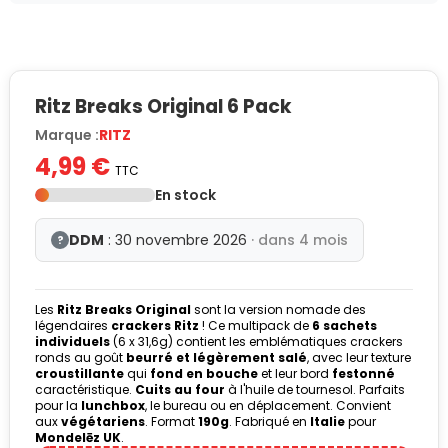
Ritz Breaks Original 6 Pack
Marque :
RITZ
4,99 €
TTC
En stock
DDM
: 30 novembre 2026
· dans 4 mois
?
Les
Ritz Breaks Original
sont la version nomade des
légendaires
crackers Ritz
! Ce multipack de
6 sachets
individuels
(6 x 31,6g) contient les emblématiques crackers
ronds au goût
beurré et légèrement salé
, avec leur texture
croustillante
qui
fond en bouche
et leur bord
festonné
caractéristique.
Cuits au four
à l'huile de tournesol. Parfaits
pour la
lunchbox
, le bureau ou en déplacement. Convient
aux
végétariens
. Format
190g
. Fabriqué en
Italie
pour
Mondelēz UK
.