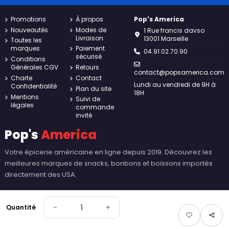
Promotions
À propos
Pop's America
Nouveautés
Modes de
1 Rue francis davso
Livraison
13001 Marseille
Toutes les
marques
Paiement
04.91.02.70.90
sécurisé
Conditions
Générales CGV
Retours
contact@popsamerica.com
Charte
Contact
Lundi au vendredi de 9H à
Confidentialité
Plan du site
18H
Mentions
Suivi de
légales
commande
invité
Pop's
America
Votre épicerie américaine en ligne depuis 2019. Découvrez les
meilleures marques de snacks, bonbons et boissons importés
directement des USA.
−
+
Quantité