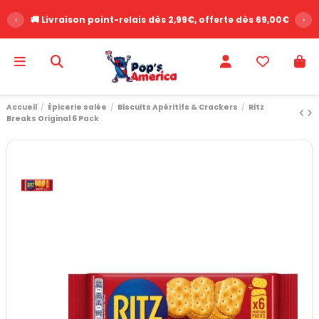
‹
⭐ Plus de 2500 avis clients - Note 9.6/10
›
Accueil
Épicerie salée
Biscuits Apéritifs & Crackers
Ritz
Breaks Original 6 Pack