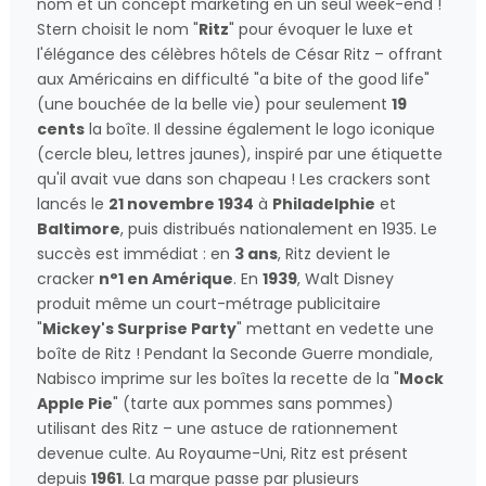
nom et un concept marketing en un seul week-end !
Stern choisit le nom "
Ritz
" pour évoquer le luxe et
l'élégance des célèbres hôtels de César Ritz – offrant
aux Américains en difficulté "a bite of the good life"
(une bouchée de la belle vie) pour seulement
19
cents
la boîte. Il dessine également le logo iconique
(cercle bleu, lettres jaunes), inspiré par une étiquette
qu'il avait vue dans son chapeau ! Les crackers sont
lancés le
21 novembre 1934
à
Philadelphie
et
Baltimore
, puis distribués nationalement en 1935. Le
succès est immédiat : en
3 ans
, Ritz devient le
cracker
n°1 en Amérique
. En
1939
, Walt Disney
produit même un court-métrage publicitaire
"
Mickey's Surprise Party
" mettant en vedette une
boîte de Ritz ! Pendant la Seconde Guerre mondiale,
Nabisco imprime sur les boîtes la recette de la "
Mock
Apple Pie
" (tarte aux pommes sans pommes)
utilisant des Ritz – une astuce de rationnement
devenue culte. Au Royaume-Uni, Ritz est présent
depuis
1961
. La marque passe par plusieurs