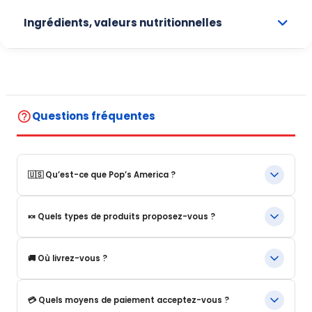
Ingrédients, valeurs nutritionnelles
help_outline
Questions fréquentes
🇺🇸 Qu’est-ce que Pop’s America ?
Pop’s America est une boutique en ligne spécialisée dans les
🍬 Quels types de produits proposez-vous ?
produits alimentaires et boissons emblématiques des États-
Unis.
Nous proposons notamment :
Nous proposons une sélection de produits authentiques,
🚚 Où livrez-vous ?
originaux et souvent introuvables en Europe.
Boissons américaines Snacks et confiseries.
Céréales US Sauces et produits d’épicerie.
Nous livrons :
💳 Quels moyens de paiement acceptez-vous ?