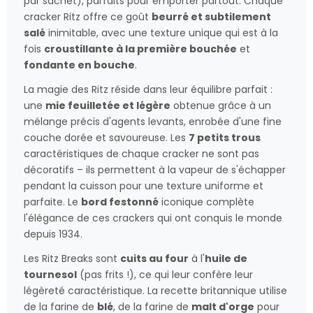
par sachet), parfaits pour emporter partout. Chaque
cracker Ritz offre ce goût
beurré et subtilement
salé
inimitable, avec une texture unique qui est à la
fois
croustillante à la première bouchée
et
fondante en bouche
.
La magie des Ritz réside dans leur équilibre parfait :
une
mie feuilletée et légère
obtenue grâce à un
mélange précis d'agents levants, enrobée d'une fine
couche dorée et savoureuse. Les
7 petits trous
caractéristiques de chaque cracker ne sont pas
décoratifs – ils permettent à la vapeur de s'échapper
pendant la cuisson pour une texture uniforme et
parfaite. Le
bord festonné
iconique complète
l'élégance de ces crackers qui ont conquis le monde
depuis 1934.
Les Ritz Breaks sont
cuits au four
à l'
huile de
tournesol
(pas frits !), ce qui leur confère leur
légèreté caractéristique. La recette britannique utilise
de la farine de
blé
, de la farine de
malt d'orge
pour