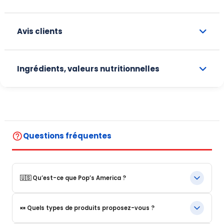
Avis clients
Ingrédients, valeurs nutritionnelles
help_outline
Questions fréquentes
🇺🇸 Qu’est-ce que Pop’s America ?
Pop’s America est une boutique en ligne spécialisée dans les
🍬 Quels types de produits proposez-vous ?
produits alimentaires et boissons emblématiques des États-
Unis.