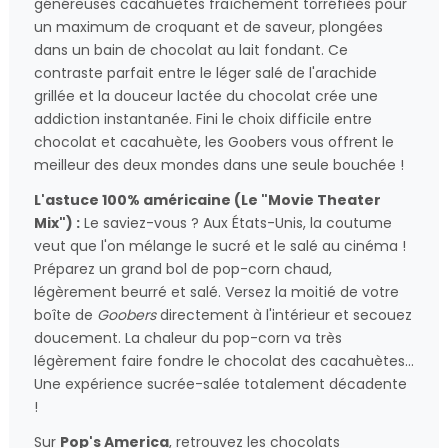
généreuses cacahuètes fraîchement torréfiées pour
un maximum de croquant et de saveur, plongées
dans un bain de chocolat au lait fondant. Ce
contraste parfait entre le léger salé de l'arachide
grillée et la douceur lactée du chocolat crée une
addiction instantanée. Fini le choix difficile entre
chocolat et cacahuète, les Goobers vous offrent le
meilleur des deux mondes dans une seule bouchée !
L'astuce 100% américaine (Le "Movie Theater
Mix") :
Le saviez-vous ? Aux États-Unis, la coutume
veut que l'on mélange le sucré et le salé au cinéma !
Préparez un grand bol de pop-corn chaud,
légèrement beurré et salé. Versez la moitié de votre
boîte de
Goobers
directement à l'intérieur et secouez
doucement. La chaleur du pop-corn va très
légèrement faire fondre le chocolat des cacahuètes...
Une expérience sucrée-salée totalement décadente
!
Sur
Pop's America
, retrouvez les chocolats