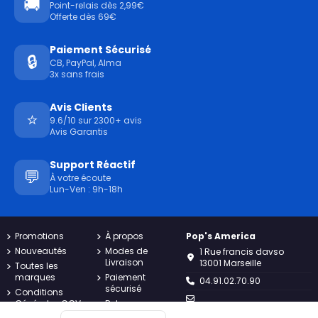
🚚
Point-relais dès 2,99€
Offerte dès 69€
Paiement Sécurisé
🔒
CB, PayPal, Alma
3x sans frais
Avis Clients
⭐
9.6/10 sur 2300+ avis
Avis Garantis
Support Réactif
💬
À votre écoute
Lun-Ven : 9h-18h
Promotions
À propos
Pop's America
Nouveautés
Modes de
1 Rue francis davso
Livraison
13001 Marseille
Toutes les
marques
Paiement
04.91.02.70.90
sécurisé
Conditions
Générales CGV
Retours
contact@popsamerica.com
Charte
Contact