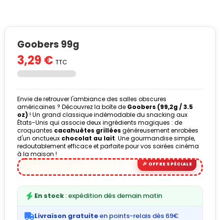
Goobers 99g
3,29 €
TTC
Envie de retrouver l'ambiance des salles obscures
américaines ? Découvrez la boîte de
Goobers (99,2g / 3.5
oz)
! Un grand classique indémodable du snacking aux
États-Unis qui associe deux ingrédients magiques : de
croquantes
cacahuètes grillées
généreusement enrobées
d'un onctueux
chocolat au lait
. Une gourmandise simple,
redoutablement efficace et parfaite pour vos soirées cinéma
à la maison !
En stock
: expédition dès demain matin
Livraison gratuite
en points-relais dès 69€