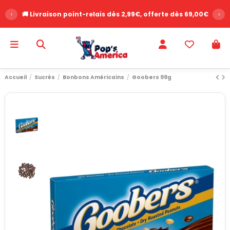
‹
🚚 Livraison point-relais dès 2,99€, offerte dès 69,00€
›
Accueil
Sucrés
Bonbons Américains
Goobers 99g