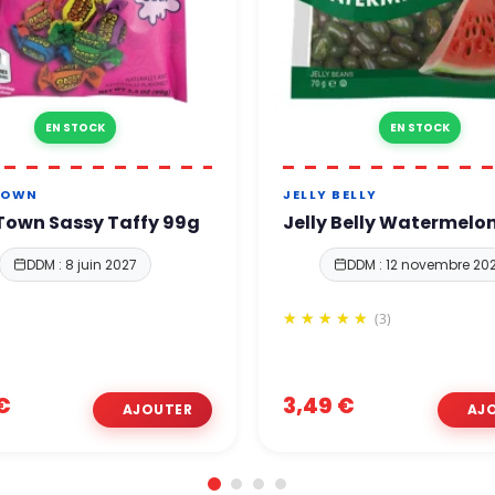
EN STOCK
EN STOCK
TOWN
JELLY BELLY
Town Sassy Taffy 99g
Jelly Belly Watermelo
DDM : 8 juin 2027
DDM : 12 novembre 20
(3)
€
3,49 €