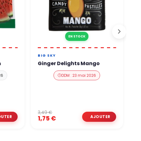
EN STOCK
BIG SKY
E
n
Ginger Delights Mango
E
S
26
DDM : 23 mai 2026
3,49 €
1
1,75 €