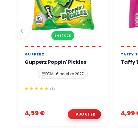
EN STOCK
GUPPERZ
TAFFY 
Gupperz Poppin' Pickles
Taffy 
DDM : 6 octobre 2027
(1)
4,59 €
4,99 