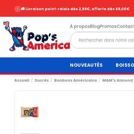
‹
🚚 Livraison point-relais dès 2,99€, offerte dès 69,00€
À propos
Blog
Promos
Contac
NOUVEAUTÉS
BOISS
Accueil
Sucrés
Bonbons Américains
M&M's Almond 