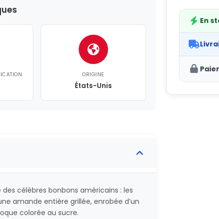
ques
En s
Livra
Paie
FICATION
ORIGINE
États-Unis
 des célèbres bonbons américains : les
e amande entière grillée, enrobée d’un
coque colorée au sucre.