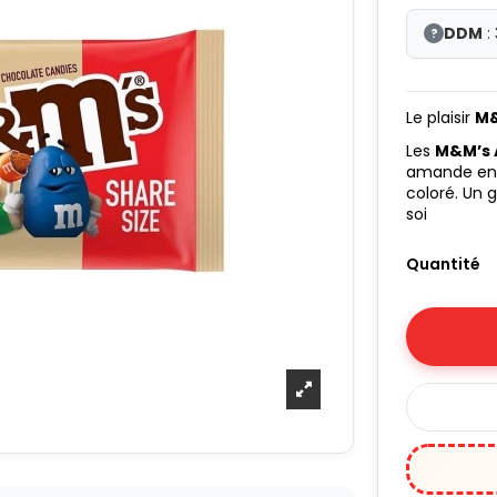
DDM
:
?
Le plaisir
M
Les
M&M’s 
amande enti
coloré. Un 
soi
Quantité