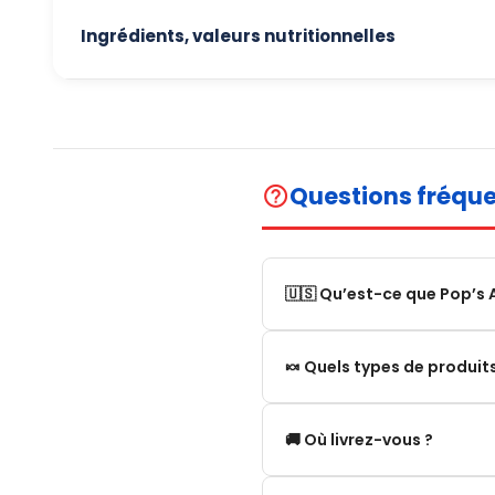
Ingrédients, valeurs nutritionnelles
Questions fréqu
help_outline
🇺🇸 Qu’est-ce que Pop’s 
Pop’s America est une bout
🍬 Quels types de produi
États-Unis.
Nous proposons une sélecti
Nous proposons notammen
🚚 Où livrez-vous ?
Boissons américaines Snack