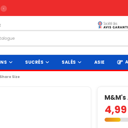
›
t
A
ONS
SUCRÉS
SALÉS
ASIE
Share Size
M&M's 
4,99