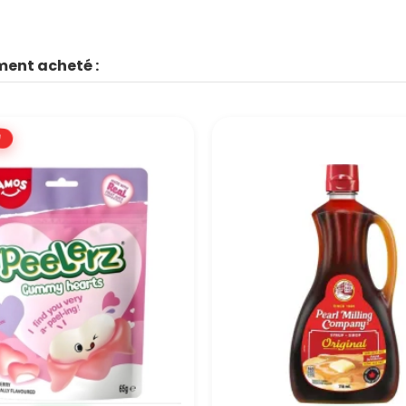
ment acheté :
!