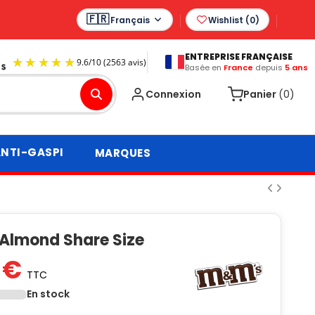
Français
Wishlist (
0
)
ENTREPRISE FRANÇAISE
Basée en
France
depuis
5 ans
9.6
/
10
(2563 avis)
Connexion
Panier
(0)
NTI-GASPI
MARQUES
Almond Share Size
 €
TTC
En stock