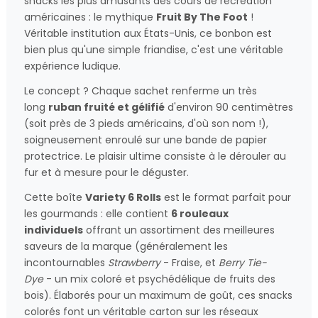
snacks les plus amusants des cours de récréation
américaines : le mythique
Fruit By The Foot
!
Véritable institution aux États-Unis, ce bonbon est
bien plus qu'une simple friandise, c'est une véritable
expérience ludique.
Le concept ? Chaque sachet renferme un très
long
ruban fruité et gélifié
d'environ 90 centimètres
(soit près de 3 pieds américains, d'où son nom !),
soigneusement enroulé sur une bande de papier
protectrice. Le plaisir ultime consiste à le dérouler au
fur et à mesure pour le déguster.
Cette boîte
Variety 6 Rolls
est le format parfait pour
les gourmands : elle contient
6 rouleaux
individuels
offrant un assortiment des meilleures
saveurs de la marque (généralement les
incontournables
Strawberry
- Fraise, et
Berry Tie-
Dye
- un mix coloré et psychédélique de fruits des
bois). Élaborés pour un maximum de goût, ces snacks
colorés font un véritable carton sur les réseaux