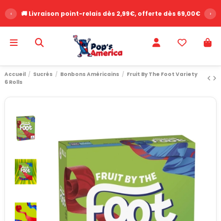
‹
🚚 Livraison point-relais dès 2,99€, offerte dès 69,00€
›
Accueil
Sucrés
Bonbons Américains
Fruit By The Foot Variety
6 Rolls