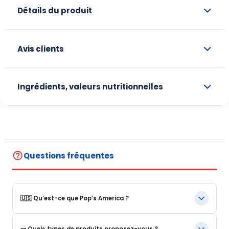
Détails du produit
Avis clients
Ingrédients, valeurs nutritionnelles
help_outline
Questions fréquentes
🇺🇸 Qu’est-ce que Pop’s America ?
Pop’s America est une boutique en ligne spécialisée dans les