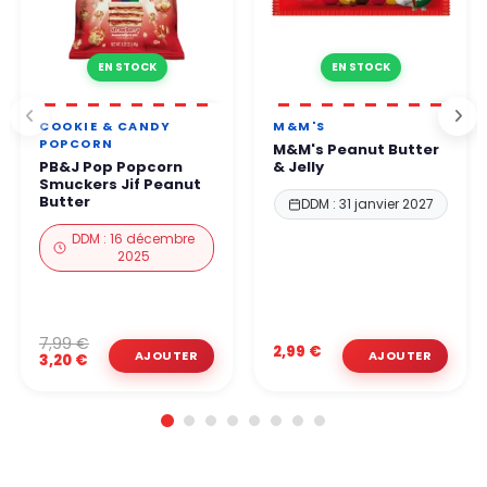
EN STOCK
EN STOCK
COOKIE & CANDY
M&M'S
POPCORN
M&M's Peanut Butter
PB&J Pop Popcorn
& Jelly
Smuckers Jif Peanut
Butter
DDM : 31 janvier 2027
DDM : 16 décembre
2025
7,99 €
2,99 €
3,20 €