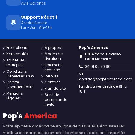
Avis Garantis
Support Réactif
💬
À votre écoute
Lun-Ven : 9h-18h
Promotions
À propos
Pop's America
Nouveautés
Modes de
1 Rue francis davso
Livraison
13001 Marseille
Toutes les
marques
Paiement
04.91.02.70.90
sécurisé
Conditions
Générales CGV
Retours
contact@popsamerica.com
Charte
Contact
Lundi au vendredi de 9H à
Confidentialité
Plan du site
18H
Mentions
Suivi de
légales
commande
invité
Pop's
America
Votre épicerie américaine en ligne depuis 2019. Découvrez les
meilleures marques de snacks, bonbons et boissons importés