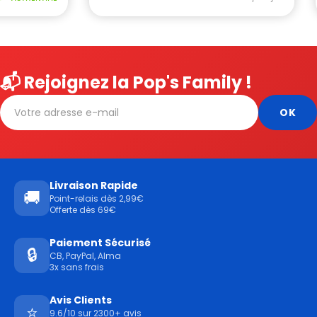
📬 Rejoignez la Pop's Family !
Livraison Rapide
🚚
Point-relais dès 2,99€
Offerte dès 69€
Paiement Sécurisé
🔒
CB, PayPal, Alma
3x sans frais
Avis Clients
⭐
9.6/10 sur 2300+ avis