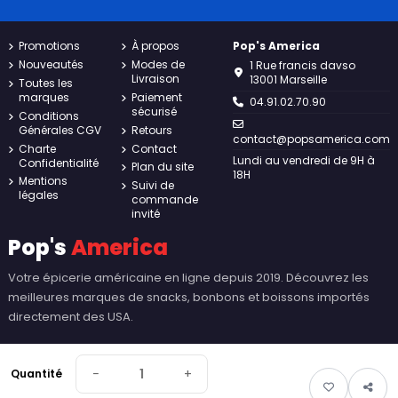
Promotions
À propos
Pop's America
Nouveautés
Modes de
1 Rue francis davso
Livraison
13001 Marseille
Toutes les
marques
Paiement
04.91.02.70.90
sécurisé
Conditions
Générales CGV
Retours
contact@popsamerica.com
Charte
Contact
Lundi au vendredi de 9H à
Confidentialité
Plan du site
18H
Mentions
Suivi de
légales
commande
invité
Pop's
America
Votre épicerie américaine en ligne depuis 2019. Découvrez les
meilleures marques de snacks, bonbons et boissons importés
directement des USA.
−
+
Quantité