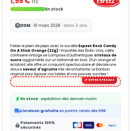
1,99 €
TTC
En stock
DDM
: 10 mars 2028
· dans 2 ans
?
Faites le plein de peps avec la sucette
Espeez Rock Candy
On A Stick Orange (22g)
! Importée des États-Unis, cette
confiserie vintage se compose d'authentiques
cristaux de
sucre
agglomérés sur un bâtonnet en bois. D'un orange vif
éclatant, elle offre un croquant spectaculaire et dévoile une
douce
saveur d'agrume
très réconfortante. Le bonbon
original pour égayer vos tables et vos pauses sucrées !
En stock
: expédition dès demain matin
Livraison gratuite
en points-relais dès 69€
Paiements 100%
sécurisés