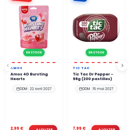
ouvrées.
Vous pouvez commander en toute confiance.
EN STOCK
EN STOCK
AMOS
TIC TAC
Amos 4D Bursting
Tic Tac Dr Pepper -
Hearts
98g (200 pastilles)
DDM : 22 avril 2027
DDM : 15 mai 2027
2,99 €
7,99 €