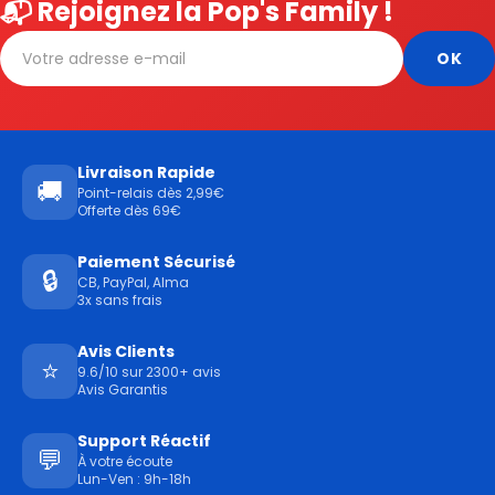
📬 Rejoignez la Pop's Family !
Livraison Rapide
🚚
Point-relais dès 2,99€
Offerte dès 69€
Paiement Sécurisé
🔒
CB, PayPal, Alma
3x sans frais
Avis Clients
⭐
9.6/10 sur 2300+ avis
Avis Garantis
Support Réactif
💬
À votre écoute
Lun-Ven : 9h-18h