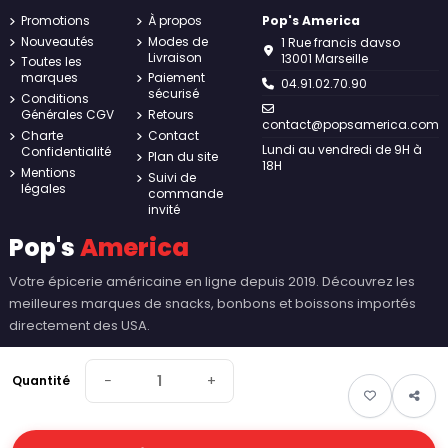
Promotions
À propos
Pop's America
Nouveautés
Modes de
1 Rue francis davso
Livraison
13001 Marseille
Toutes les
marques
Paiement
04.91.02.70.90
sécurisé
Conditions
Générales CGV
Retours
contact@popsamerica.com
Charte
Contact
Lundi au vendredi de 9H à
Confidentialité
Plan du site
18H
Mentions
Suivi de
légales
commande
invité
Pop's
America
Votre épicerie américaine en ligne depuis 2019. Découvrez les
meilleures marques de snacks, bonbons et boissons importés
directement des USA.
−
+
Quantité