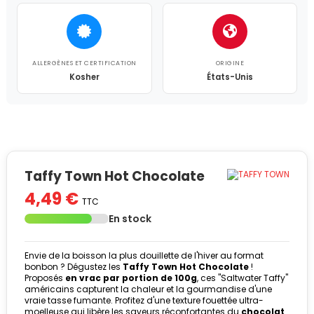
ALLERGÈNES ET CERTIFICATION
ORIGINE
Kosher
États-Unis
Taffy Town Hot Chocolate
4,49 €
TTC
En stock
Envie de la boisson la plus douillette de l'hiver au format
bonbon ? Dégustez les
Taffy Town Hot Chocolate
!
Proposés
en vrac par portion de 100g
, ces "Saltwater Taffy"
américains capturent la chaleur et la gourmandise d'une
vraie tasse fumante. Profitez d'une texture fouettée ultra-
moelleuse qui libère les saveurs réconfortantes du
chocolat