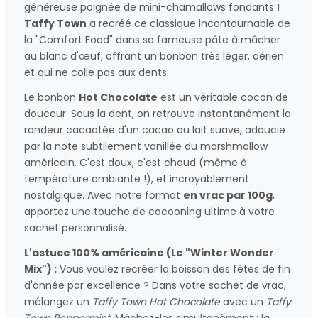
généreuse poignée de mini-chamallows fondants !
Taffy Town
a recréé ce classique incontournable de
la "Comfort Food" dans sa fameuse pâte à mâcher
au blanc d'œuf, offrant un bonbon très léger, aérien
et qui ne colle pas aux dents.
Le bonbon
Hot Chocolate
est un véritable cocon de
douceur. Sous la dent, on retrouve instantanément la
rondeur cacaotée d'un cacao au lait suave, adoucie
par la note subtilement vanillée du marshmallow
américain. C'est doux, c'est chaud (même à
température ambiante !), et incroyablement
nostalgique. Avec notre format
en vrac par 100g
,
apportez une touche de cocooning ultime à votre
sachet personnalisé.
L'astuce 100% américaine (Le "Winter Wonder
Mix") :
Vous voulez recréer la boisson des fêtes de fin
d'année par excellence ? Dans votre sachet de vrac,
mélangez un
Taffy Town Hot Chocolate
avec un
Taffy
Town Peppermint
. Mâchez-les simultanément : la