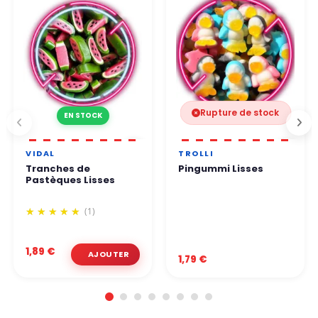
Vous pouvez commander en toute confiance.
Rupture de stock
EN STOCK
VIDAL
TROLLI
Tranches de
Pingummi Lisses
Pastèques Lisses
(1)
1,89 €
1,79 €