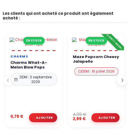
Les clients qui ont acheté ce produit ont également
acheté :
⚠️ ANTI-GASPI
EN STOCK
EN STOCK
CHARMS
Maze Popcorn Cheesy
Jalapeño
Charms What-A-
Melon Blow Pops
DDM : 16 juillet 2026
DDM : 3 septembre
2026
4,99 €
0,79 €
2,99 €