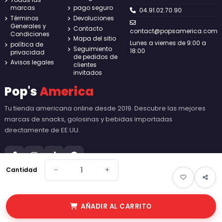
marcas
pago seguro
04.91.02.70.90
Términos
Devoluciones
Generales y
Contacto
contact@popsamerica.com
Condiciones
Mapa del sitio
Lunes a viernes de 9:00 a
política de
Seguimiento
18:00
privacidad
de pedidos de
Avisos legales
clientes
invitados
Pop's
America
Tu tienda americana online desde 2019. Descubre las mejores
marcas de snacks, golosinas y bebidas importadas
directamente de EE.UU.
−
+
Cantidad
© 2026 Pop's America. Todos los derechos reservados - Made by
New
AÑADIR AL CARRITO
Keys
.