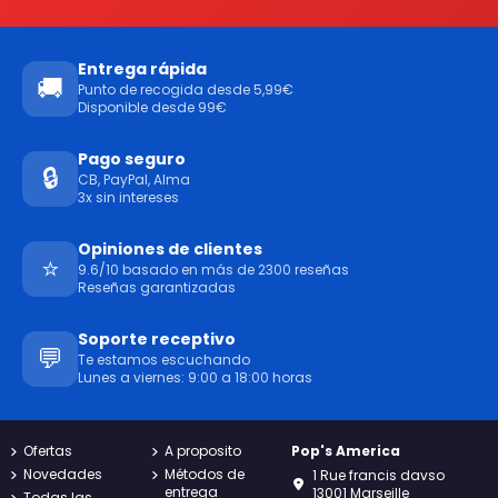
Entrega rápida
🚚
Punto de recogida desde 5,99€
Disponible desde 99€
Pago seguro
🔒
CB, PayPal, Alma
3x sin intereses
Opiniones de clientes
⭐
9.6/10 basado en más de 2300 reseñas
Reseñas garantizadas
Soporte receptivo
💬
Te estamos escuchando
Lunes a viernes: 9:00 a 18:00 horas
Ofertas
A proposito
Pop's America
Novedades
Métodos de
1 Rue francis davso
entrega
13001 Marseille
Todas las