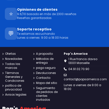
Opiniones de clientes
⭐
9.6/10 basado en más de 2300 reseñas
Reseñas garantizadas
Soporte receptivo
💬
Te estamos escuchando
Lunes a viernes: 9:00 a 18:00 horas
Ofertas
A proposito
Pop's America
Novedades
Métodos de
1 Rue francis davso
entrega
13001 Marseille
Todas las
marcas
pago seguro
04.91.02.70.90
Términos
Devoluciones
Generales y
Contacto
contact@popsamerica.com
Condiciones
Mapa del sitio
Lunes a viernes de 9:00 a
política de
Seguimiento
18:00
privacidad
de pedidos de
Avisos legales
clientes
invitados
Pop's
America