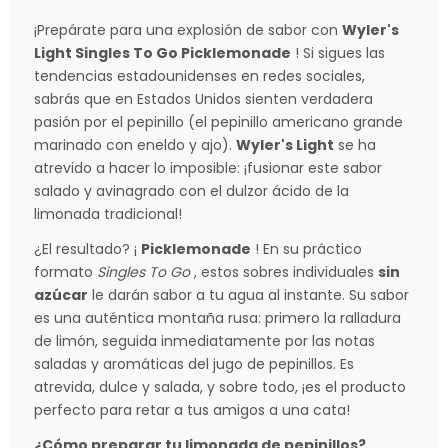
¡Prepárate para una explosión de sabor con
Wyler's
Light Singles To Go Picklemonade
! Si sigues las
tendencias estadounidenses en redes sociales,
sabrás que en Estados Unidos sienten verdadera
pasión por el pepinillo (el pepinillo americano grande
marinado con eneldo y ajo).
Wyler's Light
se ha
atrevido a hacer lo imposible: ¡fusionar este sabor
salado y avinagrado con el dulzor ácido de la
limonada tradicional!
¿El resultado? ¡
Picklemonade
! En su práctico
formato
Singles To Go
, estos sobres individuales
sin
azúcar
le darán sabor a tu agua al instante. Su sabor
es una auténtica montaña rusa: primero la ralladura
de limón, seguida inmediatamente por las notas
saladas y aromáticas del jugo de pepinillos. Es
atrevida, dulce y salada, y sobre todo, ¡es el producto
perfecto para retar a tus amigos a una cata!
¿Cómo preparar tu limonada de pepinillos?