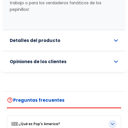
trabajo o para los verdaderos fanáticos de los
pepinillos!
Detalles del producto
Opiniones de los clientes
help_outline
Preguntas frecuentes
🇺🇸 ¿Qué es Pop's America?