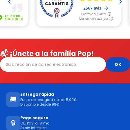
📬 ¡Únete a la familia Pop!
Entrega rápida
🚚
Punto de recogida desde 5,99€
Disponible desde 99€
Pago seguro
🔒
CB, PayPal, Alma
3x sin intereses