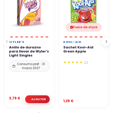
Fuera de stock
WYLER'S
KOOL-AID
Anillo de durazno
Sachet Kool-Aid
para llevar de Wyler's
Green Apple
Light Singles
(2)
Consumo pref. : 31
marzo 2027
3,79 €
1,29 €