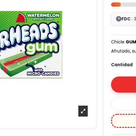
FDC
: 
?
Chicle
GUM
Afrutado, s
Cantidad