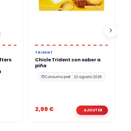
TRIDENT
T
fters
Chicle Trident con sabor a
C
piña
I
a
Consumo pref. : 22 agosto 2026
2,99 €
2