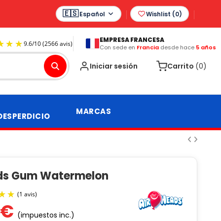
Español
Wishlist (
0
)
EMPRESA FRANCESA
Con sede en
Francia
desde hace
5 años
9.6
/
10
(2566 avis)
Iniciar sesión
Carrito
(0)
MARCAS
DESPERDICIO
ds Gum Watermelon
 €
(impuestos inc.)