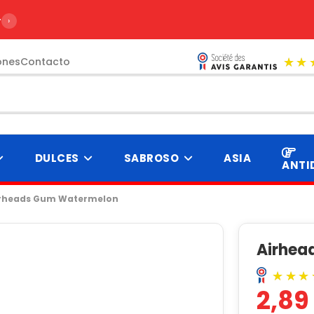
r de 99€
›
ones
Contacto
DULCES
SABROSO
ASIA
ANTI
rheads Gum Watermelon
Airhea
2,89