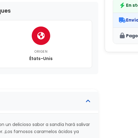
En s
ques
Enví
Pago
ORIGEN
États-Unis
n un delicioso sabor a sandía hará salivar
r. ¡Los famosos caramelos ácidos ya