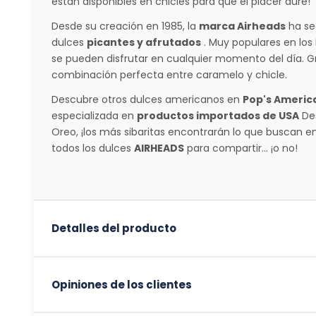
están disponibles en chicles para que el placer dure!
Desde su creación en 1985, la
marca Airheads
ha se
dulces
picantes y afrutados
. Muy populares en los
se pueden disfrutar en cualquier momento del día. Gr
combinación perfecta entre caramelo y chicle.
Descubre otros dulces americanos en
Pop's Americ
especializada en
productos importados de USA
Des
Oreo, ¡los más sibaritas encontrarán lo que buscan e
todos los dulces
AIRHEADS
para compartir... ¡o no!
Detalles del producto
Opiniones de los clientes