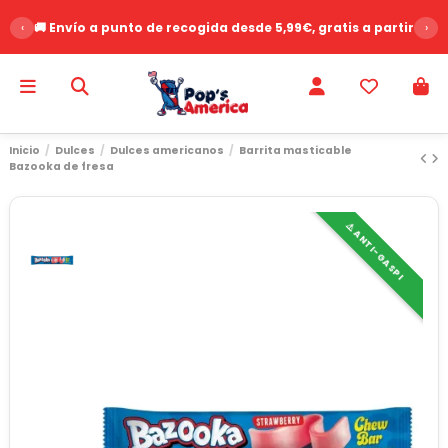
‹
🚚 Envío a punto de recogida desde 5,99€, gratis a partir de 
›
Inicio
Dulces
Dulces americanos
Barrita masticable
Bazooka de fresa
⚠️ ANTI-GASPI