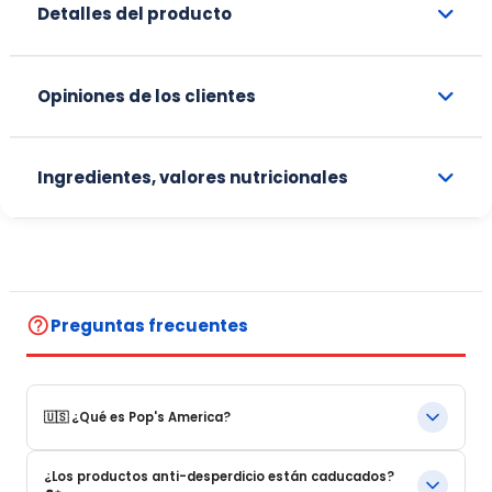
Detalles del producto
Opiniones de los clientes
Ingredientes, valores nutricionales
help_outline
Preguntas frecuentes
🇺🇸 ¿Qué es Pop's America?
Pop's America es una tienda online especializada en
¿Los productos anti-desperdicio están caducados?