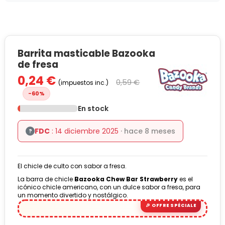
Barrita masticable Bazooka
de fresa
0,24 €
0,59 €
(impuestos inc.)
-60%
En stock
FDC
: 14 diciembre 2025
· hace 8 meses
?
El chicle de culto con sabor a fresa.
La barra de chicle
Bazooka Chew Bar Strawberry
es el
icónico chicle americano, con un dulce sabor a fresa, para
un momento divertido y nostálgico.