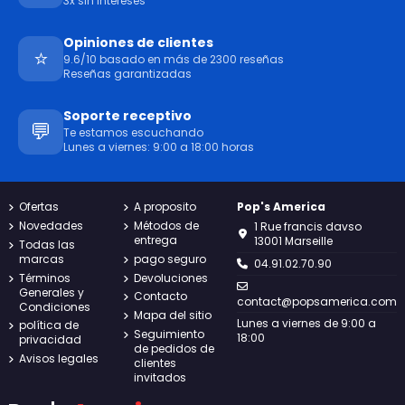
3x sin intereses
Opiniones de clientes
⭐
9.6/10 basado en más de 2300 reseñas
Reseñas garantizadas
Soporte receptivo
💬
Te estamos escuchando
Lunes a viernes: 9:00 a 18:00 horas
Ofertas
A proposito
Pop's America
Novedades
Métodos de
1 Rue francis davso
entrega
13001 Marseille
Todas las
marcas
pago seguro
04.91.02.70.90
Términos
Devoluciones
Generales y
Contacto
contact@popsamerica.com
Condiciones
Mapa del sitio
Lunes a viernes de 9:00 a
política de
Seguimiento
18:00
privacidad
de pedidos de
Avisos legales
clientes
invitados