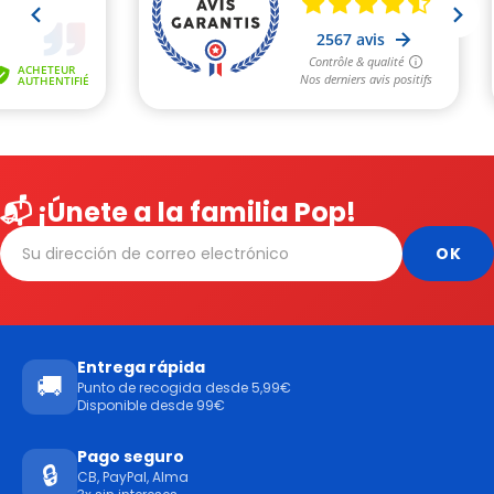
📬 ¡Únete a la familia Pop!
Entrega rápida
🚚
Punto de recogida desde 5,99€
Disponible desde 99€
Pago seguro
🔒
CB, PayPal, Alma