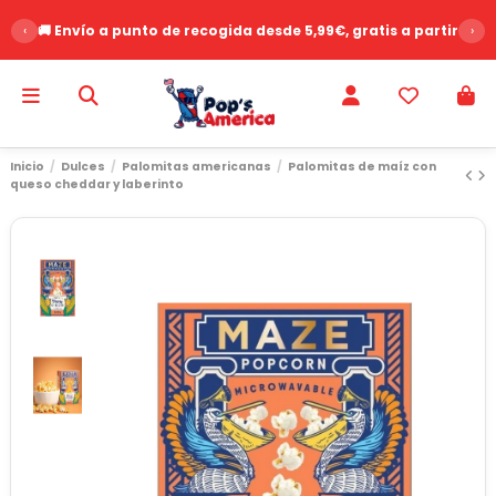
‹
🚚 Envío a punto de recogida desde 5,99€, gratis a partir de 
›
Inicio
Dulces
Palomitas americanas
Palomitas de maíz con
queso cheddar y laberinto