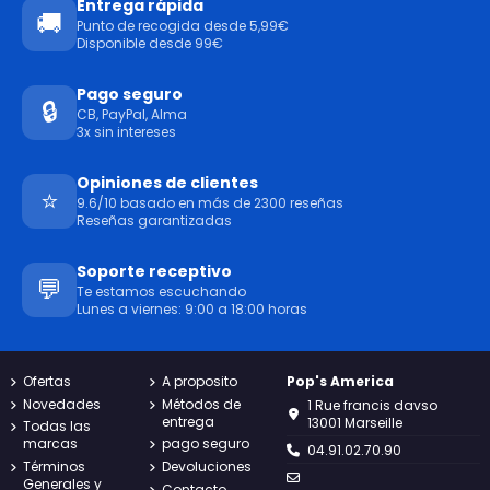
Entrega rápida
🚚
Punto de recogida desde 5,99€
Disponible desde 99€
Pago seguro
🔒
CB, PayPal, Alma
3x sin intereses
Opiniones de clientes
⭐
9.6/10 basado en más de 2300 reseñas
Reseñas garantizadas
Soporte receptivo
💬
Te estamos escuchando
Lunes a viernes: 9:00 a 18:00 horas
Ofertas
A proposito
Pop's America
Novedades
Métodos de
1 Rue francis davso
entrega
13001 Marseille
Todas las
marcas
pago seguro
04.91.02.70.90
Términos
Devoluciones
Generales y
Contacto