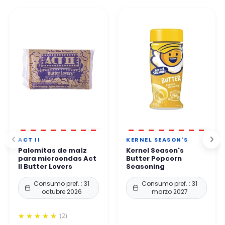
👉 Todos los pagos son 100% seguros gracias a protocolos de
Por teléfono. Nuestro equipo le responde en un plazo de 24 a
protección reforzados.
48 horas laborables
.
Puede comprar con total confianza.
ACT II
KERNEL SEASON'S
Palomitas de maíz
Kernel Season's
para microondas Act
Butter Popcorn
II Butter Lovers
Seasoning
Consumo pref. : 31
Consumo pref. : 31
octubre 2026
marzo 2027
(2)