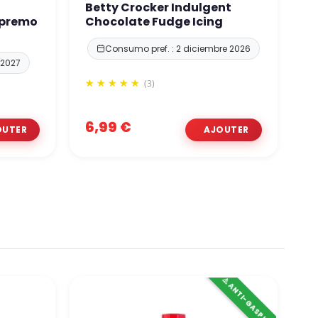
Betty Crocker Indulgent
G
upremo
Chocolate Fudge Icing
r
C
Consumo pref. : 2 diciembre 2026
 2027
(3)
6,99 €
6
⚠️ ANTI-GASPI