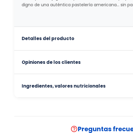
digno de una auténtica pastelería americana… sin pas
Detalles del producto
Opiniones de los clientes
Ingredientes, valores nutricionales
Preguntas frecu
help_outline