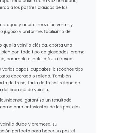
 repostería casera. Una vez horneada,
da a los postres clásicos de las
os, agua y aceite, mezclar, verter y
o jugoso y uniforme, facilísimo de
 que la vainilla clásica, aporta una
 bien con todo tipo de glaseados: crema
o, caramelo o incluso fruta fresca.
de varias capas, cupcakes, bizcochos tipo
arta decorada o rellena. También
ta de fresa, tarta de fresas rellena de
el tiramisú de vainilla.
dounidense, garantiza un resultado
s como para entusiastas de los pasteles
vainilla dulce y cremosa, su
ración perfecta para hacer un pastel