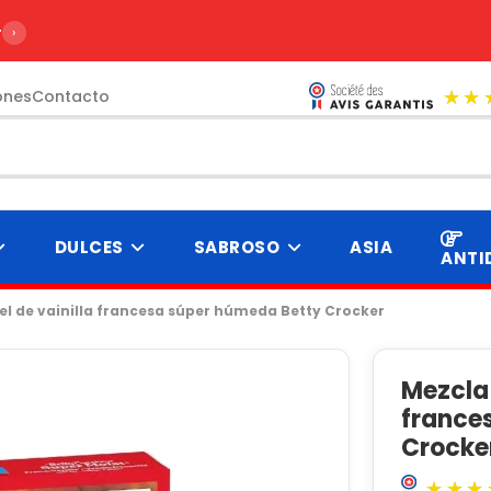
r de 99€
›
ones
Contacto
DULCES
SABROSO
ASIA
ANTI
el de vainilla francesa súper húmeda Betty Crocker
Mezcla 
france
Crocke