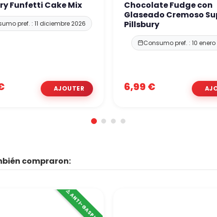
ury Funfetti Cake Mix
Chocolate Fudge con
Glaseado Cremoso S
Pillsbury
umo pref. : 11 diciembre 2026
Consumo pref. : 10 enero
€
6,99 €
ambién compraron:
⚠️ ANTI-GASPI