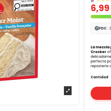
6,99
FDC
: 
?
La mezcla 
Crocker
of
delicadam
perfecta pa
repostería
Cantidad