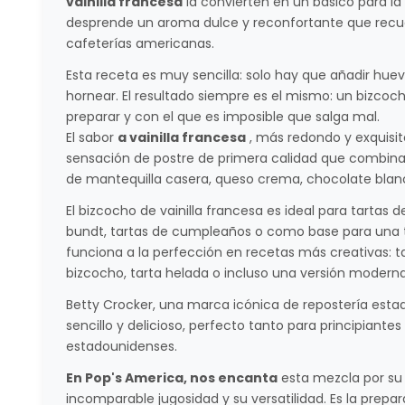
vainilla francesa
la convierten en un básico para la
desprende un aroma dulce y reconfortante que recuer
cafeterías americanas.
Esta receta es muy sencilla: solo hay que añadir huev
hornear. El resultado siempre es el mismo: un bizcoch
preparar y con el que es imposible que salga mal.
El sabor
a vainilla francesa
, más redondo y exquisito
sensación de postre de primera calidad que combina
de mantequilla casera, queso crema, chocolate blanc
El bizcocho de vainilla francesa es ideal para tartas 
bundt, tartas de cumpleaños o como base para una t
funciona a la perfección en recetas más creativas: tar
bizcocho, tarta helada o incluso una versión moderna d
Betty Crocker, una marca icónica de repostería esta
sencillo y delicioso, perfecto tanto para principiante
estadounidenses.
En Pop's America, nos encanta
esta mezcla por su 
incomparable jugosidad y su versatilidad. Es la prepa