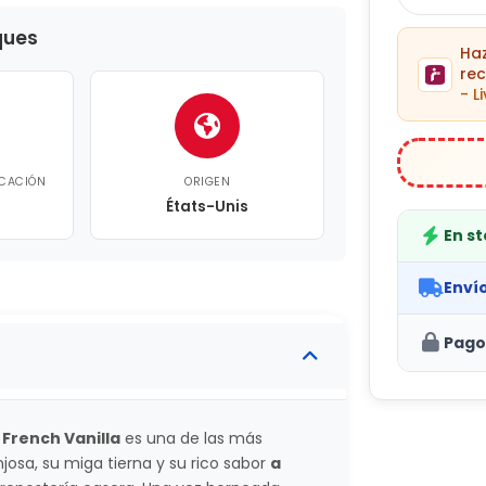
ques
H
re
- L
ICACIÓN
ORIGEN
États-Unis
En s
Enví
Pago
 French Vanilla
es una de las más
josa, su miga tierna y su rico sabor
a