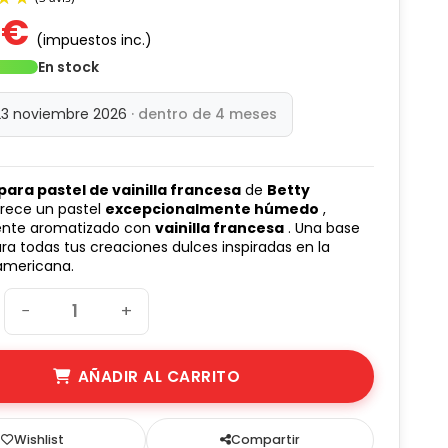
 €
(impuestos inc.)
En stock
(3 avis)
23 noviembre 2026
· dentro de 4 meses
para pastel de vainilla francesa
de
Betty
rece un pastel
excepcionalmente húmedo
,
ente aromatizado con
vainilla francesa
. Una base
ra todas tus creaciones dulces inspiradas en la
 americana.
−
+
AÑADIR AL CARRITO
Wishlist
Compartir