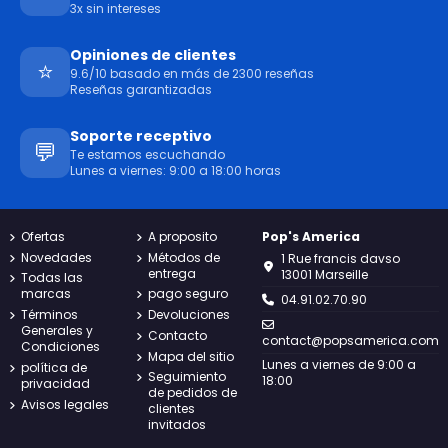
3x sin intereses
Opiniones de clientes
⭐
9.6/10 basado en más de 2300 reseñas
Reseñas garantizadas
Soporte receptivo
💬
Te estamos escuchando
Lunes a viernes: 9:00 a 18:00 horas
Ofertas
A proposito
Pop's America
Novedades
Métodos de
1 Rue francis davso
entrega
13001 Marseille
Todas las
marcas
pago seguro
04.91.02.70.90
Términos
Devoluciones
Generales y
Contacto
contact@popsamerica.com
Condiciones
Mapa del sitio
Lunes a viernes de 9:00 a
política de
Seguimiento
18:00
privacidad
de pedidos de
Avisos legales
clientes
invitados