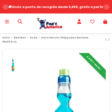
‹
🚚 Envío a punto de recogida desde 5,99€, gratis a partir de 
›
Inicio
Bebidas
Soda
Hata Naruto Shippuden Ramune
Blueberry
⚠️ ANTI-GASPI