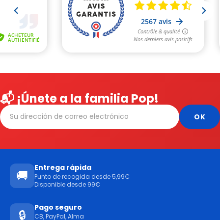
📬 ¡Únete a la familia Pop!
Entrega rápida
🚚
Punto de recogida desde 5,99€
Disponible desde 99€
Pago seguro
🔒
CB, PayPal, Alma