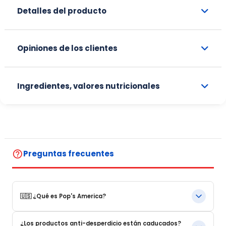
Detalles del producto
Opiniones de los clientes
Ingredientes, valores nutricionales
help_outline
Preguntas frecuentes
🇺🇸 ¿Qué es Pop's America?
Pop's America es una tienda online especializada en
¿Los productos anti-desperdicio están caducados?