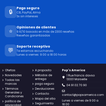
Pago seguro
🔒
CB, PayPal, Alma
3x sin intereses
Opiniones de clientes
⭐
9.6/10 basado en más de 2300 reseñas
Reseñas garantizadas
Soporte receptivo
💬
Te estamos escuchando
Lunes a viernes: 9:00 a 18:00 horas
Ofertas
A proposito
Pop's America
Novedades
Métodos de
1 Rue francis davso
entrega
13001 Marseille
Todas las
marcas
pago seguro
04.91.02.70.90
Términos
Devoluciones
Generales y
Contacto
contact@popsamerica.com
Condiciones
Mapa del sitio
Lunes a viernes de 9:00 a
política de
Seguimiento
18:00
privacidad