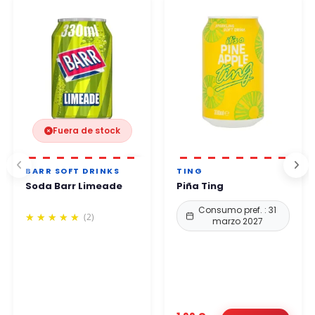
48 horas laborables
.
Puede comprar con total confianza.
Fuera de stock
BARR SOFT DRINKS
TING
Soda Barr Limeade
Piña Ting
Consumo pref. : 31
(2)
marzo 2027