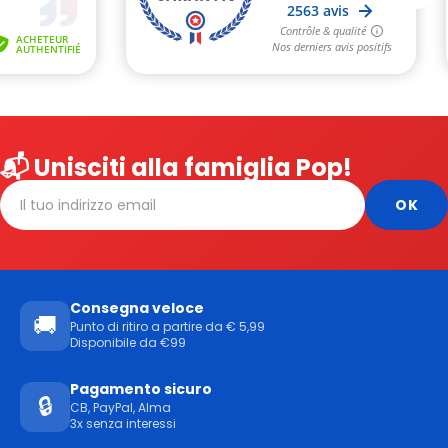
📬 Unisciti alla famiglia Pop!
Consegna veloce
🚚
Punto di ritiro a partire da € 5,99
Disponibile da €99
Pagamento sicuro
🔒
CB, PayPal, Alma
3x senza interessi