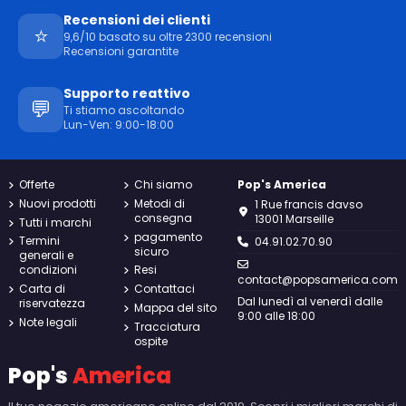
Recensioni dei clienti
⭐
9,6/10 basato su oltre 2300 recensioni
Recensioni garantite
Supporto reattivo
💬
Ti stiamo ascoltando
Lun-Ven: 9:00-18:00
Offerte
Chi siamo
Pop's America
Nuovi prodotti
Metodi di
1 Rue francis davso
consegna
13001 Marseille
Tutti i marchi
pagamento
Termini
04.91.02.70.90
sicuro
generali e
condizioni
Resi
contact@popsamerica.com
Carta di
Contattaci
Dal lunedì al venerdì dalle
riservatezza
Mappa del sito
9:00 alle 18:00
Note legali
Tracciatura
ospite
Pop's
America