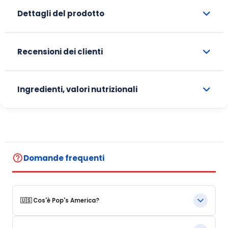
Dettagli del prodotto
Recensioni dei clienti
Ingredienti, valori nutrizionali
help_outline
Domande frequenti
🇺🇸 Cos'è Pop's America?
Pop's America è un negozio online specializzato in prodotti