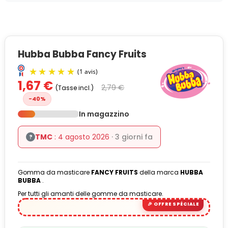
Hubba Bubba Fancy Fruits
1,67 €
2,79 €
(Tasse incl.)
-40%
In magazzino
TMC
: 4 agosto 2026
· 3 giorni fa
?
(1 avis)
Gomma da masticare
FANCY FRUITS
della marca
HUBBA
BUBBA
.
Per tutti gli amanti delle gomme da masticare.