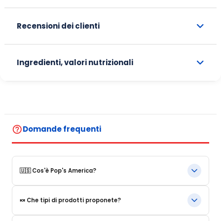
Recensioni dei clienti
Ingredienti, valori nutrizionali
help_outline
Domande frequenti
🇺🇸 Cos'è Pop's America?
Pop's America è un negozio online specializzato in prodotti
🍬 Che tipi di prodotti proponete?
alimentari e bevande emblematiche degli Stati Uniti.
Proponiamo una selezione di prodotti autentici, originali e