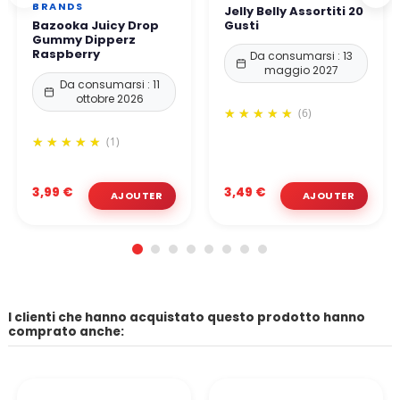
BRANDS
Jelly Belly Assortiti 20
Bazooka Juicy Drop
Gusti
Gummy Dipperz
Raspberry
Da consumarsi : 13
maggio 2027
Da consumarsi : 11
ottobre 2026
(6)
(1)
3,99 €
3,49 €
I clienti che hanno acquistato questo prodotto hanno
comprato anche: