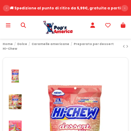
‹
🚚 Spedizione al punto di ritiro da 5,99€, gratuita a partire d
›
Home
Dolce
Caramelle americane
Preparato per dessert
Hi-Chew