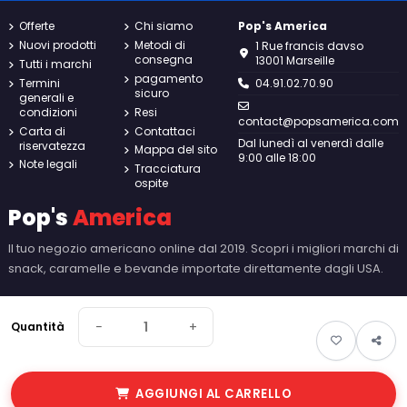
Offerte
Chi siamo
Pop's America
Nuovi prodotti
Metodi di
1 Rue francis davso
consegna
13001 Marseille
Tutti i marchi
pagamento
Termini
04.91.02.70.90
sicuro
generali e
condizioni
Resi
contact@popsamerica.com
Carta di
Contattaci
Dal lunedì al venerdì dalle
riservatezza
Mappa del sito
9:00 alle 18:00
Note legali
Tracciatura
ospite
Pop's
America
Il tuo negozio americano online dal 2019. Scopri i migliori marchi di
snack, caramelle e bevande importate direttamente dagli USA.
−
+
Quantità
AGGIUNGI AL CARRELLO
© 2026 Pop's America. Tutti i diritti riservati - Made by
New Keys
.