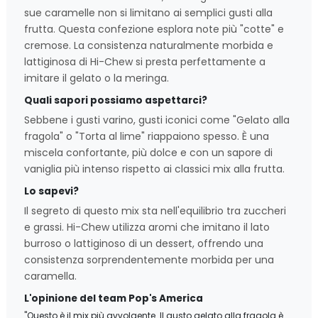
sue caramelle non si limitano ai semplici gusti alla
frutta. Questa confezione esplora note più "cotte" e
cremose. La consistenza naturalmente morbida e
lattiginosa di Hi-Chew si presta perfettamente a
imitare il gelato o la meringa.
Quali sapori possiamo aspettarci?
Sebbene i gusti varino, gusti iconici come "Gelato alla
fragola" o "Torta al lime" riappaiono spesso. È una
miscela confortante, più dolce e con un sapore di
vaniglia più intenso rispetto ai classici mix alla frutta.
Lo sapevi?
Il segreto di questo mix sta nell'equilibrio tra zuccheri
e grassi. Hi-Chew utilizza aromi che imitano il lato
burroso o lattiginoso di un dessert, offrendo una
consistenza sorprendentemente morbida per una
caramella.
L'opinione del team Pop's America
"Questo è il mix più avvolgente. Il gusto gelato alla fragola è