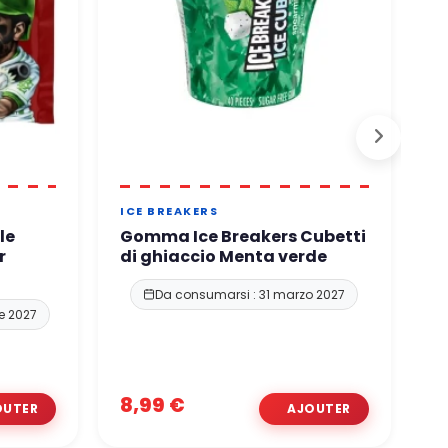
ICE BREAKERS
E
le
Gomma Ice Breakers Cubetti
c
r
di ghiaccio Menta verde
D
Da consumarsi : 31 marzo 2027
e 2027
8,99 €
2