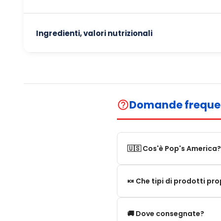
Ingredienti, valori nutrizionali
Domande freque
help_outline
🇺🇸 Cos'è Pop's America?
Pop's America è un negozio 
🍬 Che tipi di prodotti p
Proponiamo una selezione di 
Proponiamo in particolare: 
🚚 Dove consegnate?