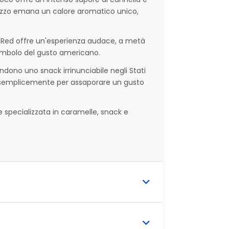
pezzo emana un calore aromatico unico,
g Red offre un'esperienza audace, a metà
imbolo del gusto americano.
ndono uno snack irrinunciabile negli Stati
a o semplicemente per assaporare un gusto
e specializzata in caramelle, snack e