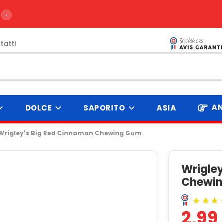
ire da 99€
›
tatti
AN
DOLCE
SAPORITO
ASIA
Wrigley's Big Red Cinnamon Chewing Gum
Wrigle
Chewi
2,99