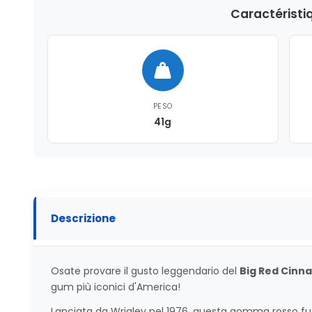
Caractéristi
PESO
41g
Descrizione
Osate provare il gusto leggendario del
Big Red Cin
gum più iconici d'America!
Lanciata da Wrigley nel 1976, questa gomma rosso fuo