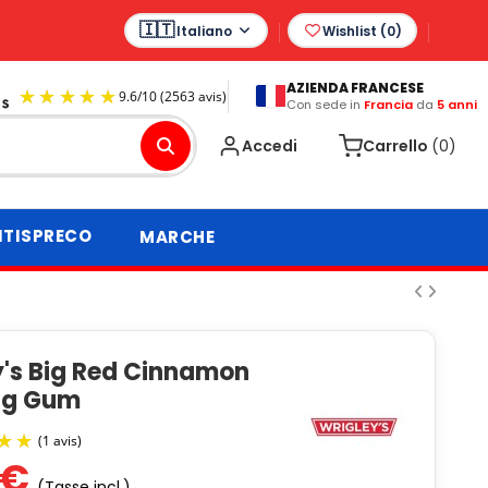
Italiano
Wishlist (
0
)
AZIENDA FRANCESE
Con sede in
Francia
da
5 anni
9.6
/
10
(2563 avis)
Accedi
Carrello
(0)
TISPRECO
MARCHE
y's Big Red Cinnamon
ng Gum
 €
(Tasse incl.)