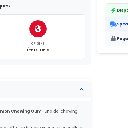
ques
Dispo
Sped
Paga
ORIGINE
États-Unis
namon Chewing Gum
, uno dei chewing
co offre un intenso sapore di cannella e