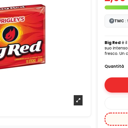
TMC
:
?
Big Red
è i
suo intenso 
fresco. Un 
Quantità