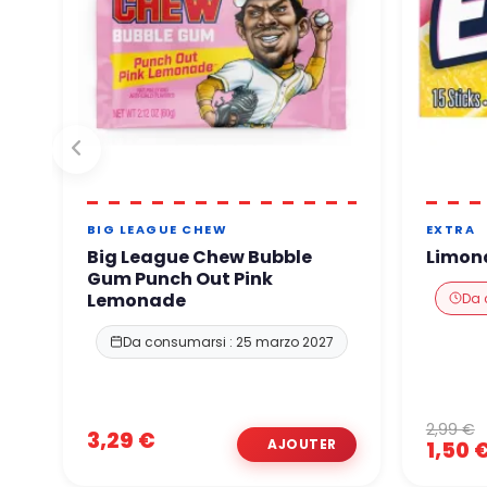
BIG LEAGUE CHEW
EXTRA
Big League Chew Bubble
Limon
Gum Punch Out Pink
Lemonade
Da 
Da consumarsi : 25 marzo 2027
2,99 €
3,29 €
1,50 