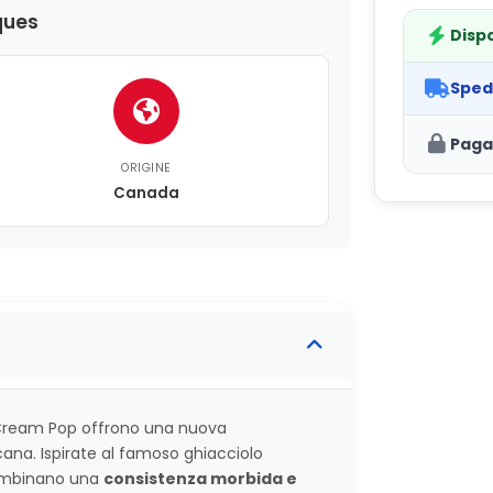
ques
Dispo
Sped
Paga
ORIGINE
Canada
ream Pop offrono una nuova
cana. Ispirate al famoso ghiacciolo
combinano una
consistenza morbida e