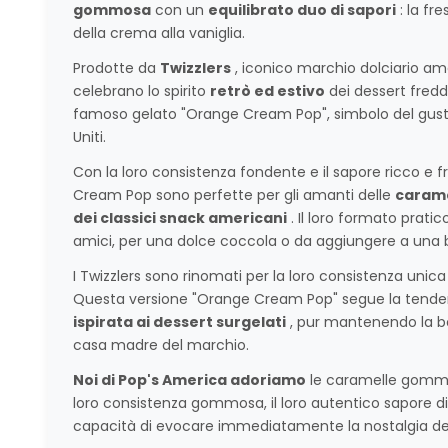
gommosa
con un
equilibrato duo di sapori
: la fr
della crema alla vaniglia.
Prodotte da
Twizzlers
, iconico marchio dolciario 
celebrano lo spirito
retrò ed estivo
dei dessert freddi
famoso gelato "Orange Cream Pop", simbolo del gusto 
Uniti.
Con la loro consistenza fondente e il sapore ricco e 
Cream Pop sono perfette per gli amanti delle
caram
dei classici snack americani
. Il loro formato pratic
amici, per una dolce coccola o da aggiungere a una b
I Twizzlers sono rinomati per la loro consistenza unica 
Questa versione "Orange Cream Pop" segue la tende
ispirata ai dessert surgelati
, pur mantenendo la bon
casa madre del marchio.
Noi di Pop's America adoriamo
le caramelle gommo
loro consistenza gommosa, il loro autentico sapore di g
capacità di evocare immediatamente la nostalgia dei 