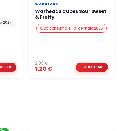
WARHEADS
T
Warheads Cubes Sour Sweet
T
& Fruity
io 2027
Da consumarsi : 31 gennaio 2026
2,99 €
2
1,20 €