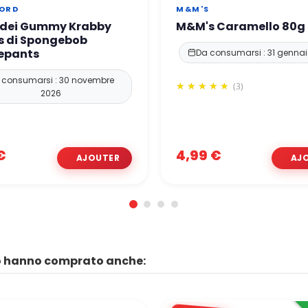
ORD
M&M'S
i dei Gummy Krabby
M&M's Caramello 80g
s di Spongebob
epants
Da consumarsi : 31 genna
 consumarsi : 30 novembre
(3)
2026
€
4,99 €
to hanno comprato anche: