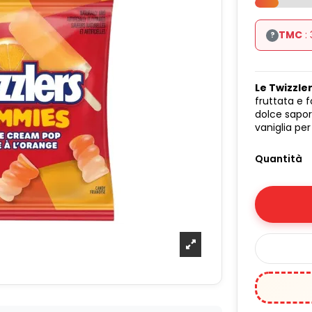
TMC
:
?
Le Twizzl
fruttata e
dolce sapor
vaniglia per
Quantità