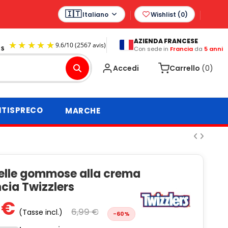
Italiano
Wishlist (
0
)
AZIENDA FRANCESE
Con sede in
Francia
da
5 anni
9.6
/
10
(2567 avis)
Accedi
Carrello
(0)
TISPRECO
MARCHE
lle gommose alla crema
ncia Twizzlers
 €
6,99 €
(Tasse incl.)
-60%