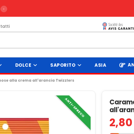
ire da 99€
›
tatti
AN
DOLCE
SAPORITO
ASIA
e alla crema all'arancia Twizzlers
ANTI-SPRECO
Carame
all'ara
2,80