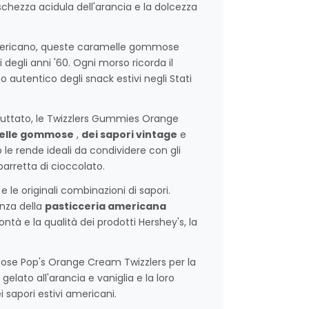
eschezza acidula dell'arancia e la dolcezza
americano, queste caramelle gommose
 degli anni '60. Ogni morso ricorda il
autentico degli snack estivi negli Stati
fruttato, le Twizzlers Gummies Orange
elle gommose
,
dei sapori vintage
e
o le rende ideali da condividere con gli
arretta di cioccolato.
e le originali combinazioni di sapori.
nza della
pasticceria americana
tà e la qualità dei prodotti Hershey's, la
se Pop's Orange Cream Twizzlers per la
elato all'arancia e vaniglia e la loro
sapori estivi americani.