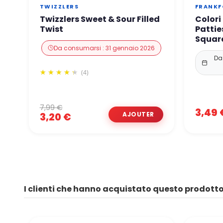
TWIZZLERS
FRANKF
Twizzlers Sweet & Sour Filled
Color
Twist
Pattie
Squar
Da consumarsi : 31 gennaio 2026
Da
(4)
7,99 €
3,49 
3,20 €
I clienti che hanno acquistato questo prodot