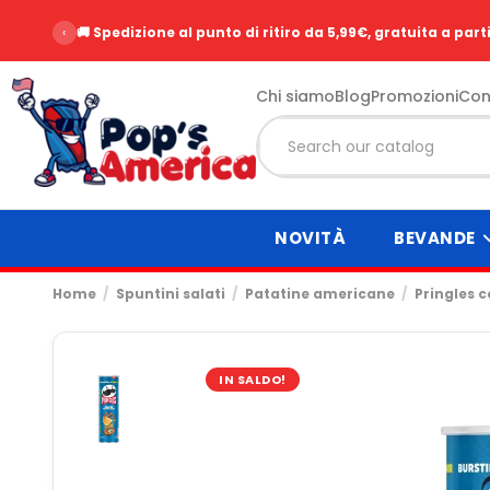
‹
🚚 Spedizione al punto di ritiro da 5,99€, gratuita a part
Chi siamo
Blog
Promozioni
Con
NOVITÀ
BEVANDE
Home
Spuntini salati
Patatine americane
Pringles 
IN SALDO!