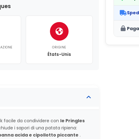
ques
Sped
Paga
CAZIONE
ORIGINE
États-Unis
ck facile da condividere con
le Pringles
iude i sapori di una patata ripiena:
anna acida e cipollotto piccante
.