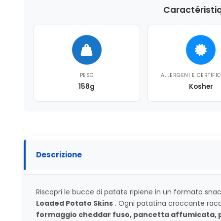
Caractéristi
PESO
ALLERGENI E CERTIFI
158g
Kosher
Descrizione
Riscopri le bucce di patate ripiene in un formato sna
Loaded Potato Skins
. Ogni patatina croccante racch
formaggio cheddar fuso, pancetta affumicata, p