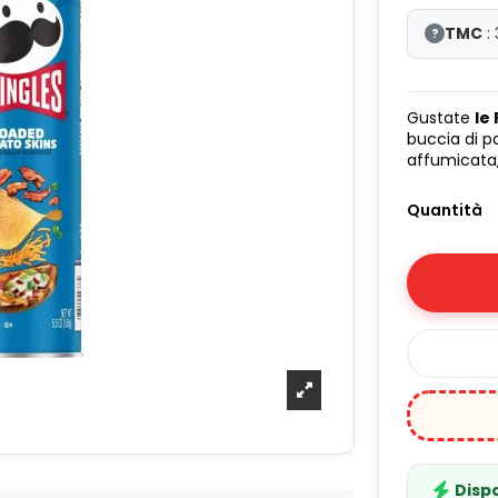
TMC
:
?
Gustate
le
buccia di 
affumicata,
Quantità
Dispo