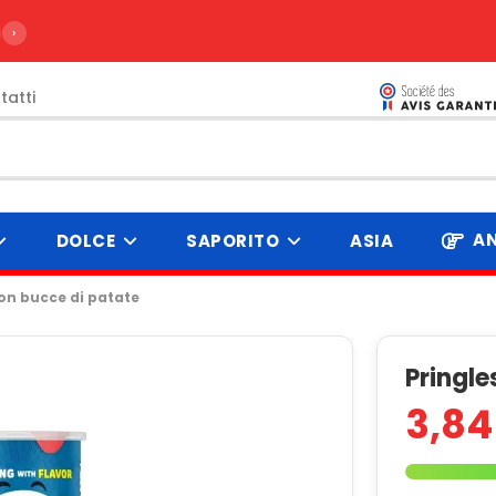
ire da 99€
›
tatti
AN
DOLCE
SAPORITO
ASIA
con bucce di patate
Pringle
3,84