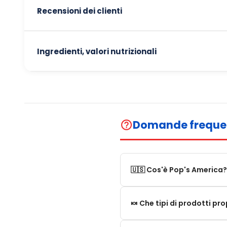
Recensioni dei clienti
Ingredienti, valori nutrizionali
Domande freque
help_outline
🇺🇸 Cos'è Pop's America?
Pop's America è un negozio 
🍬 Che tipi di prodotti p
Proponiamo una selezione di 