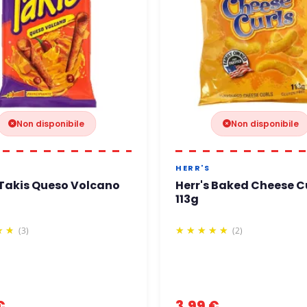
Non disponibile
Non disponibile
HERR'S
Takis Queso Volcano
Herr's Baked Cheese C
113g
(3)
(2)
€
3,99 €