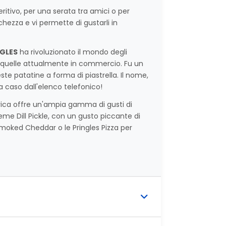
itivo, per una serata tra amici o per
schezza e vi permette di gustarli in
GLES
ha rivoluzionato il mondo degli
 quelle attualmente in commercio. Fu un
e patatine a forma di piastrella. Il nome,
a caso dall'elenco telefonico!
merica offre un'ampia gamma di gusti di
reme Dill Pickle, con un gusto piccante di
Smoked Cheddar o le Pringles Pizza per