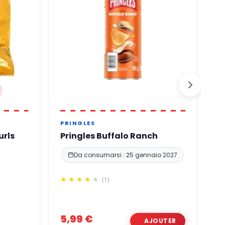
PRINGLES
R
urls
Pringles Buffalo Ranch
R
D
Da consumarsi : 25 gennaio 2027
(1)
5,99 €
2