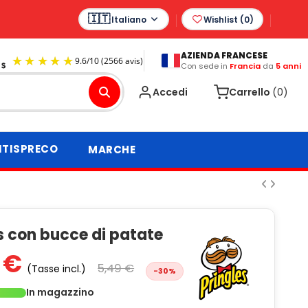
Italiano
Wishlist (
0
)
AZIENDA FRANCESE
Con sede in
Francia
da
5 anni
9.6
/
10
(2566 avis)
Accedi
Carrello
(0)
TISPRECO
MARCHE
s con bucce di patate
 €
5,49 €
(Tasse incl.)
-30%
In magazzino