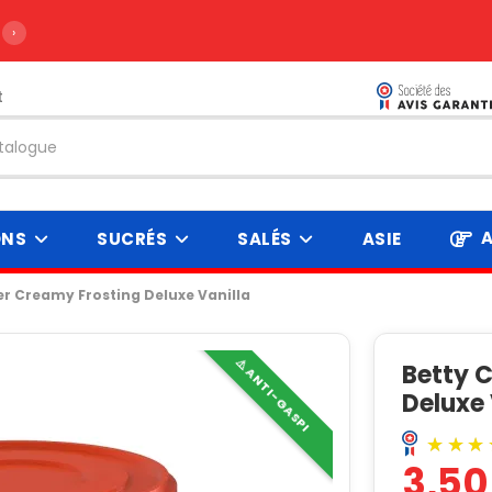
›
t
A
ONS
SUCRÉS
SALÉS
ASIE
er Creamy Frosting Deluxe Vanilla
⚠️ ANTI-GASPI
Betty 
Deluxe 
3,50