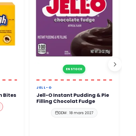
EN STOCK
JELL-O
J
 Bites
Jell-O Instant Pudding & Pie
J
Filling Chocolat Fudge
F
DDM : 18 mars 2027