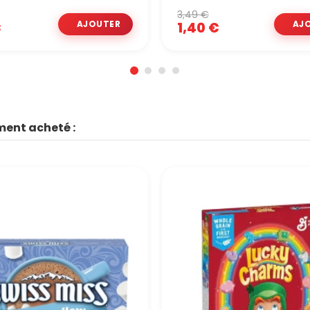
3,49 €
€
1,40 €
ment acheté :