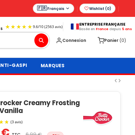
Français
Wishlist (
0
)
ENTREPRISE FRANÇAISE
Basée en
France
depuis
5 ans
9.6
/
10
(2563 avis)
Connexion
Panier
(0)
NTI-GASPI
MARQUES
Crocker Creamy Frosting
Vanilla
 €
6,99 €
TTC