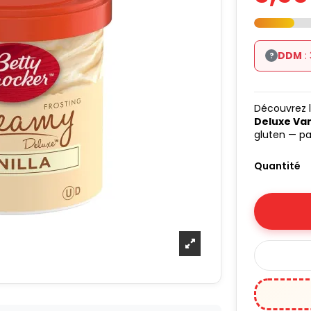
DDM
:
?
Découvrez l
Deluxe Van
gluten — pa
Quantité