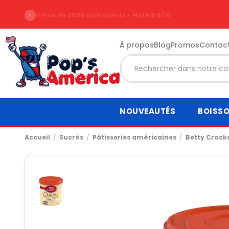
‹
⭐ Plus de 2500 avis clients - Note 9.6/10
À propos
Blog
Promos
Contac
NOUVEAUTÉS
BOISS
Accueil
Sucrés
Pâtisseries américaines
Betty Crock