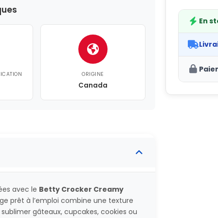
ques
En s
Livra
Paie
FICATION
ORIGINE
Canada
rées avec le
Betty Crocker Creamy
age prêt à l’emploi combine une texture
r sublimer gâteaux, cupcakes, cookies ou