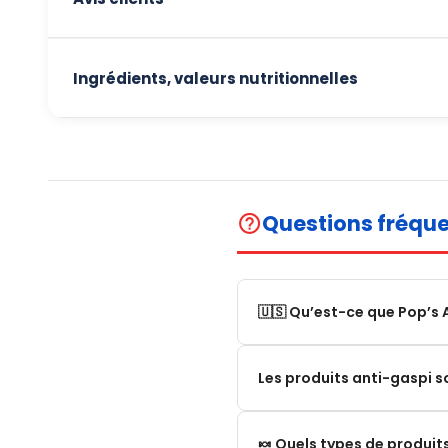
Ingrédients, valeurs nutritionnelles
Questions fréqu
help_outline
🇺🇸 Qu’est-ce que Pop’s 
Pop’s America est une bout
Les produits anti-gaspi s
États-Unis.
Nous proposons une sélecti
Absolument pas ! Nos prod
🍬 Quels types de produi