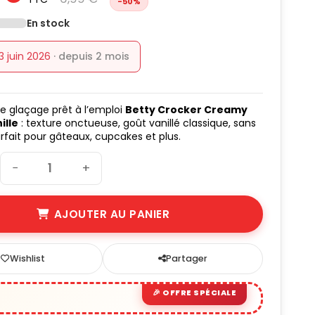
-50%
(3 avis)
En stock
 3 juin 2026
· depuis 2 mois
e glaçage prêt à l’emploi
Betty Crocker Creamy
ille
: texture onctueuse, goût vanillé classique, sans
rfait pour gâteaux, cupcakes et plus.
−
+
AJOUTER AU PANIER
Wishlist
Partager