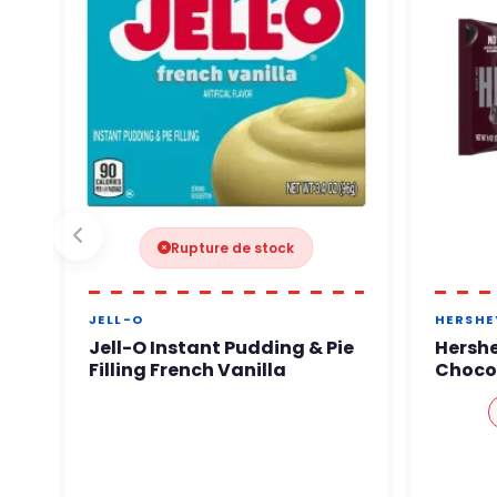
Rupture de stock
JELL-O
HERSHE
Jell-O Instant Pudding & Pie
Hershe
Filling French Vanilla
Choco