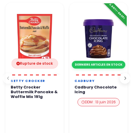
👉 Tous les paiements sont 100 % sécurisés grâce à des
⚠️ ANTI-GASPI
Par téléphone Notre équipe vous répond sous 24 à 48h
protocoles de protection renforcés.
ouvrées.
Vous pouvez commander en toute confiance.
Rupture de stock
DERNIERS ARTICLES EN STOCK
BETTY CROCKER
CADBURY
Betty Crocker
Cadbury Chocolate
Buttermilk Pancake &
Icing
Waffle Mix 191g
DDM : 13 juin 2026