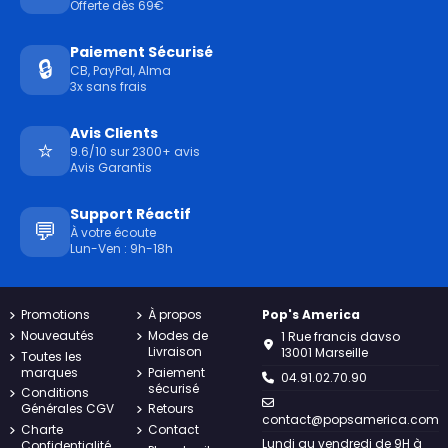
Offerte dès 69€
Paiement Sécurisé
🔒
CB, PayPal, Alma
3x sans frais
Avis Clients
⭐
9.6/10 sur 2300+ avis
Avis Garantis
Support Réactif
💬
À votre écoute
Lun-Ven : 9h-18h
Promotions
À propos
Pop's America
Nouveautés
Modes de
1 Rue francis davso
Livraison
13001 Marseille
Toutes les
marques
Paiement
04.91.02.70.90
sécurisé
Conditions
Générales CGV
Retours
contact@popsamerica.com
Charte
Contact
Lundi au vendredi de 9H à
Confidentialité