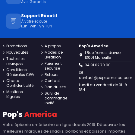
Avis Garantis
Support Réactif
💬
À votre écoute
Lun-Ven : 9h-18h
Promotions
À propos
Pop's America
Nouveautés
Modes de
1 Rue francis davso
Livraison
13001 Marseille
Toutes les
marques
Paiement
04.91.02.70.90
sécurisé
Conditions
Générales CGV
Retours
contact@popsamerica.com
Charte
Contact
Lundi au vendredi de 9H à
Confidentialité
Plan du site
18H
Mentions
Suivi de
légales
commande
invité
Pop's
America
Votre épicerie américaine en ligne depuis 2019. Découvrez les
meilleures marques de snacks, bonbons et boissons importés