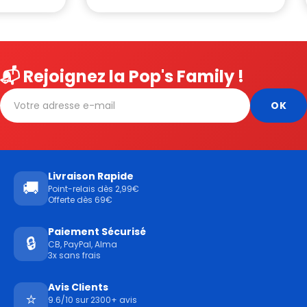
📬 Rejoignez la Pop's Family !
Livraison Rapide
🚚
Point-relais dès 2,99€
Offerte dès 69€
Paiement Sécurisé
🔒
CB, PayPal, Alma
3x sans frais
Avis Clients
⭐
9.6/10 sur 2300+ avis