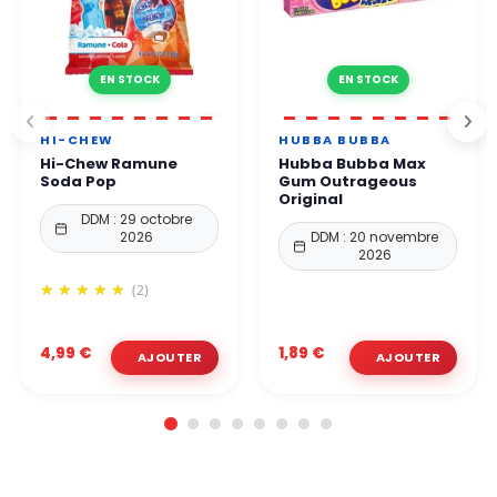
EN STOCK
EN STOCK
HI-CHEW
HUBBA BUBBA
Hi-Chew Ramune
Hubba Bubba Max
Soda Pop
Gum Outrageous
Original
DDM : 29 octobre
2026
DDM : 20 novembre
2026
(2)
4,99 €
1,89 €