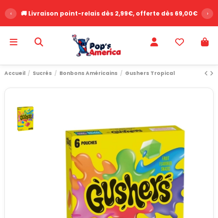
‹
🚚 Livraison point-relais dès 2,99€, offerte dès 69,00€
›
Accueil
Sucrés
Bonbons Américains
Gushers Tropical