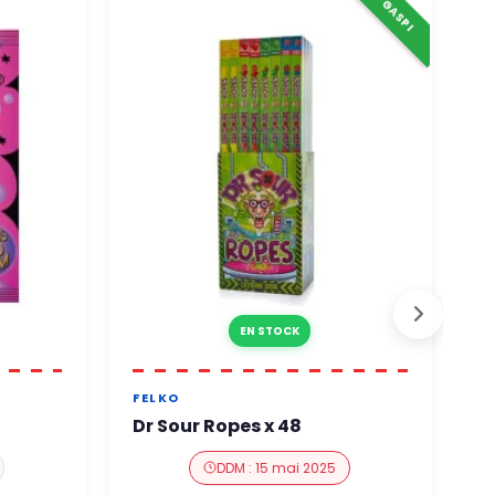
EN STOCK
FELKO
A
Dr Sour Ropes x 48
A
DDM : 15 mai 2025