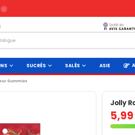
›
t
A
ONS
SUCRÉS
SALÉS
ASIE
Sour Gummies
Jolly 
5,99