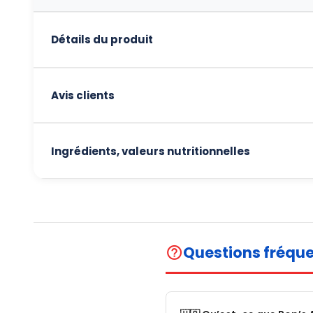
Détails du produit
Avis clients
Ingrédients, valeurs nutritionnelles
Questions fréqu
help_outline