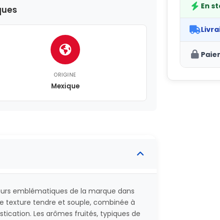
En s
ques
Livra
Paie
ORIGINE
Mexique
eurs emblématiques de la marque dans
ne texture tendre et souple, combinée à
tication. Les arômes fruités, typiques de