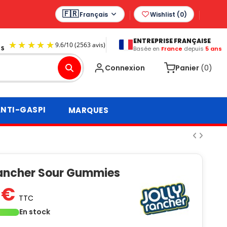
Français
Wishlist (
0
)
ENTREPRISE FRANÇAISE
Basée en
France
depuis
5 ans
9.6
/
10
(2563 avis)
Connexion
Panier
(0)
NTI-GASPI
MARQUES
Rancher Sour Gummies
 €
TTC
En stock