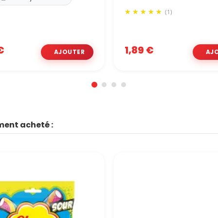
(1)
€
1,89 €
ment acheté :