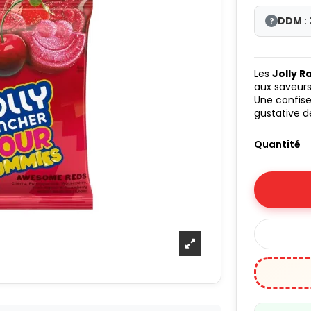
DDM
:
?
Les
Jolly 
aux saveurs
Une confise
gustative d
Quantité