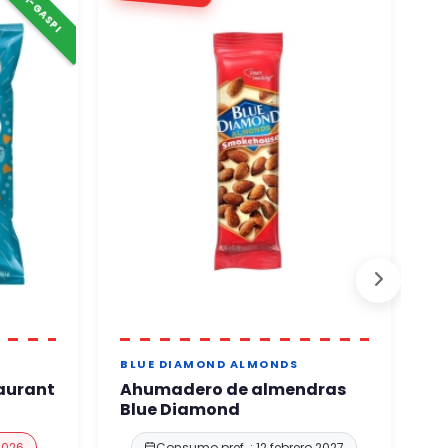
⚠️ ANTI-GASPI
BLUE DIAMOND ALMONDS
B
taurant
Ahumadero de almendras
P
Blue Diamond
q
 2026
Consumo pref. : 12 febrero 2027