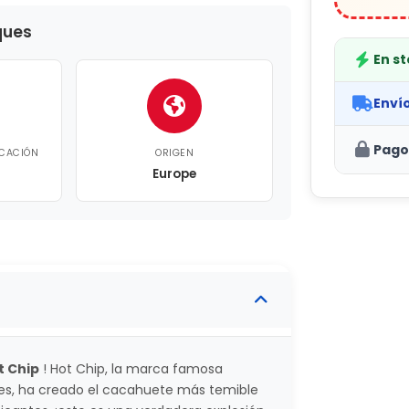
ques
En s
Enví
Pago
ICACIÓN
ORIGEN
Europe
t Chip
! Hot Chip, la marca famosa
es, ha creado el cacahuete más temible