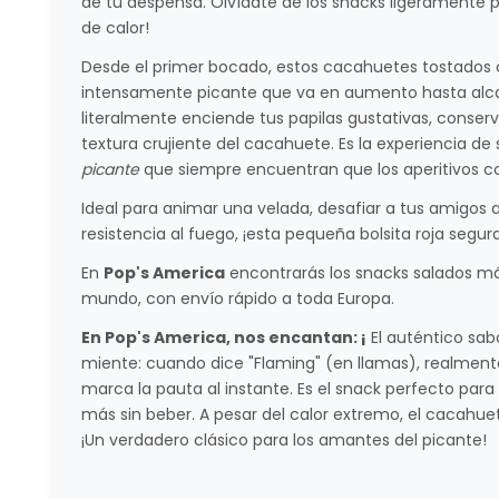
de tu despensa. Olvídate de los snacks ligeramente p
de calor!
Desde el primer bocado, estos cacahuetes tostados
intensamente picante que va en aumento hasta alcanz
literalmente enciende tus papilas gustativas, conserv
textura crujiente del cacahuete. Es la experiencia de 
picante
que siempre encuentran que los aperitivos c
Ideal para animar una velada, desafiar a tus amigos 
resistencia al fuego, ¡esta pequeña bolsita roja segu
En
Pop's America
encontrarás los snacks salados más
mundo, con envío rápido a toda Europa.
En Pop's America, nos encantan: ¡
El auténtico sab
miente: cuando dice "Flaming" (en llamas), realmente
marca la pauta al instante. Es el snack perfecto para
más sin beber. A pesar del calor extremo, el cacahue
¡Un verdadero clásico para los amantes del picante!