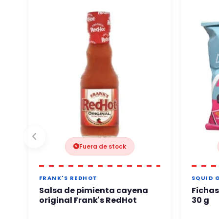
Fuera de stock
FRANK'S REDHOT
SQUID 
Salsa de pimienta cayena
Fichas
original Frank's RedHot
30 g