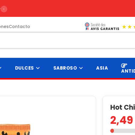
r de 99€
›
ones
Contacto
DULCES
SABROSO
ASIA
ANTI
Hot Ch
2,49