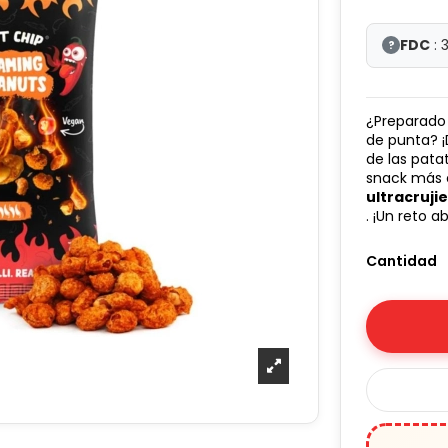
FDC
: 
?
¿Preparado 
de punta? 
de las pata
snack más e
ultracruji
. ¡Un reto 
Cantidad