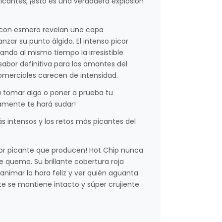
icantes, ¡esto es una verdadera explosión
 con esmero revelan una capa
ar su punto álgido. El intenso picor
ando al mismo tiempo la irresistible
sabor definitiva para los amantes del
omerciales carecen de intensidad.
a tomar algo o poner a prueba tu
ramente te hará sudar!
 intensos y los retos más picantes del
or picante que producen! Hot Chip nunca
 quema. Su brillante cobertura roja
 animar la hora feliz y ver quién aguanta
te se mantiene intacto y súper crujiente.