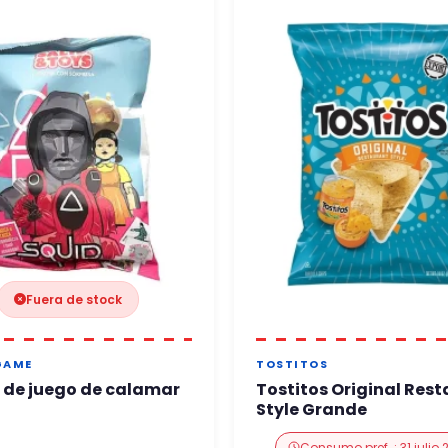
Fuera de stock
GAME
TOSTITOS
 de juego de calamar
Tostitos Original Res
Style Grande
Consumo pref. : 31 julio