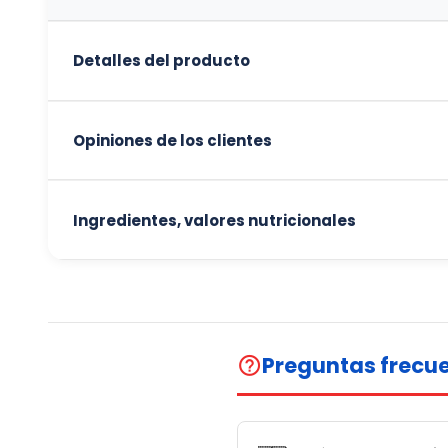
Detalles del producto
Opiniones de los clientes
Ingredientes, valores nutricionales
Preguntas frecu
help_outline