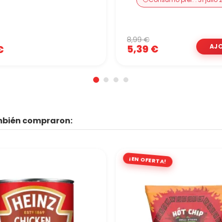
8,99 €
5,39 €
€
ambién compraron:
¡EN OFERTA!