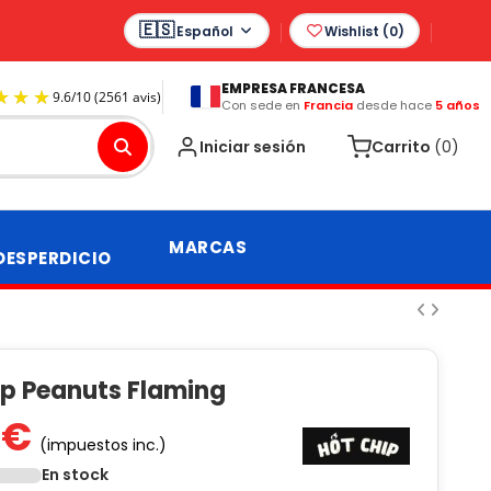
Español
Wishlist (
0
)
EMPRESA FRANCESA
Con sede en
Francia
desde hace
5 años
9.6
/
10
(2561 avis)
Iniciar sesión
Carrito
(0)
MARCAS
DESPERDICIO
ip Peanuts Flaming
 €
(impuestos inc.)
En stock