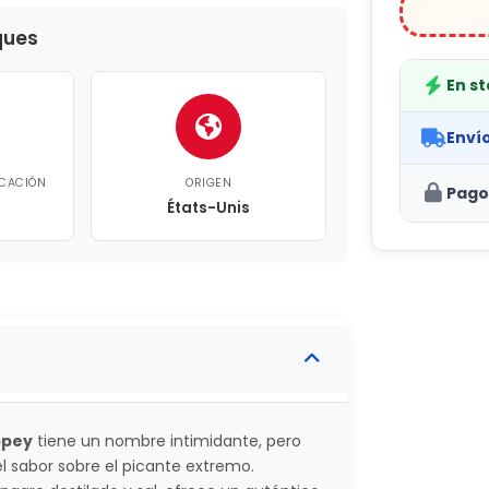
ques
En s
Enví
ICACIÓN
ORIGEN
Pago
États-Unis
ppey
tiene un nombre intimidante, pero
 el sabor sobre el picante extremo.