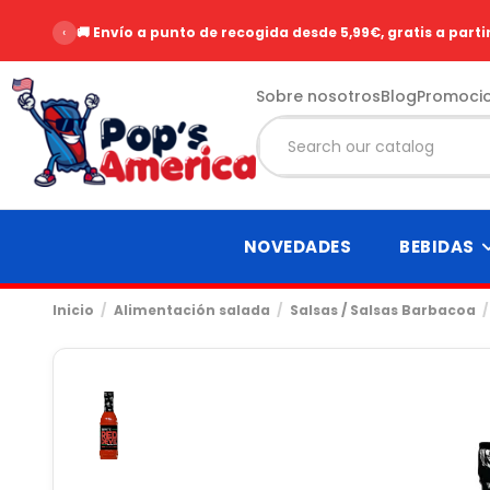
‹
🚚 Envío a punto de recogida desde 5,99€, gratis a parti
Sobre nosotros
Blog
Promoci
NOVEDADES
BEBIDAS
Inicio
Alimentación salada
Salsas / Salsas Barbacoa