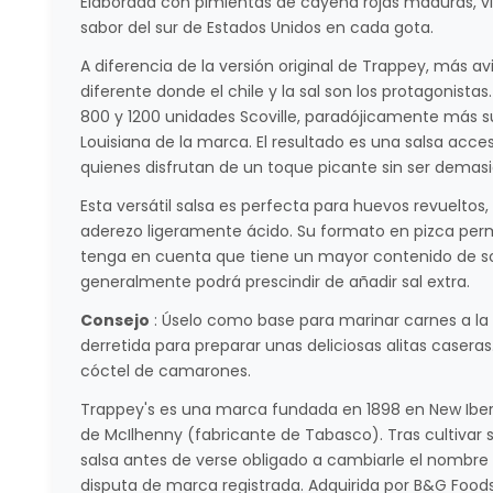
Elaborada con pimientas de cayena rojas maduras, vin
sabor del sur de Estados Unidos en cada gota.
A diferencia de la versión original de Trappey, más av
diferente donde el chile y la sal son los protagonist
800 y 1200 unidades Scoville, paradójicamente más su
Louisiana de la marca. El resultado es una salsa acces
quienes disfrutan de un toque picante sin ser demasi
Esta versátil salsa es perfecta para huevos revueltos
aderezo ligeramente ácido. Su formato en pizca perm
tenga en cuenta que tiene un mayor contenido de sodio
generalmente podrá prescindir de añadir sal extra.
Consejo
: Úselo como base para marinar carnes a la 
derretida para preparar unas deliciosas alitas caser
cóctel de camarones.
Trappey's es una marca fundada en 1898 en New Iberi
de McIlhenny (fabricante de Tabasco). Tras cultivar s
salsa antes de verse obligado a cambiarle el nombre a
disputa de marca registrada. Adquirida por B&G Foods