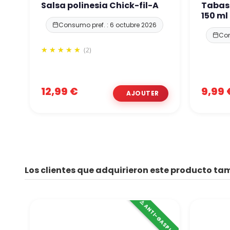
Salsa polinesia Chick-fil-A
Tabasc
150 ml
Consumo pref. : 6 octubre 2026
Con
(2)
12,99 €
9,99 
Los clientes que adquirieron este producto t
⚠️ ANTI-GASPI