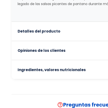
legado de las salsas picantes de pantano durante má
Detalles del producto
Opiniones de los clientes
Ingredientes, valores nutricionales
Preguntas frecu
help_outline