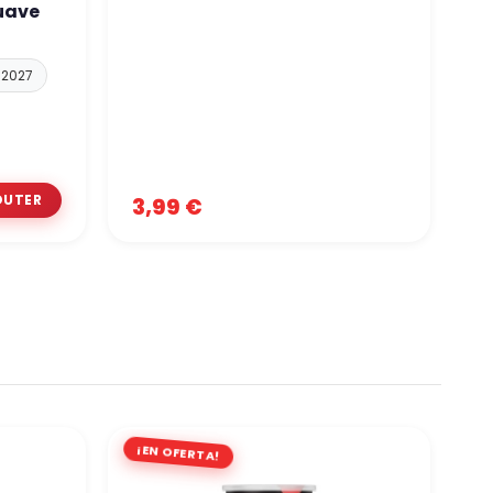
uave
A
s
 2027
3,99 €
1
¡EN OFERTA!