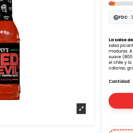
FDC
: 
?
La salsa d
salsa pican
maduras. A 
suave (800-
el chile y 
calorías, gr
Cantidad