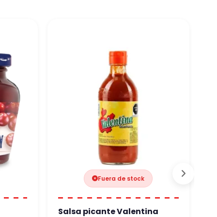
Fuera de stock
Salsa picante Valentina
B