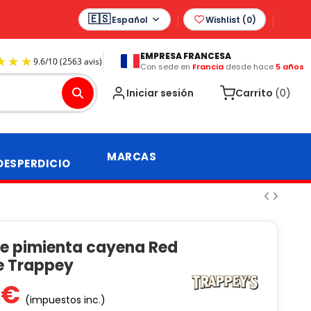
Español
Wishlist (
0
)
EMPRESA FRANCESA
Con sede en
Francia
desde hace
5 años
9.6
/
10
(2563 avis)
Iniciar sesión
Carrito
(0)
MARCAS
DESPERDICIO
de pimienta cayena Red
de Trappey
 €
(impuestos inc.)