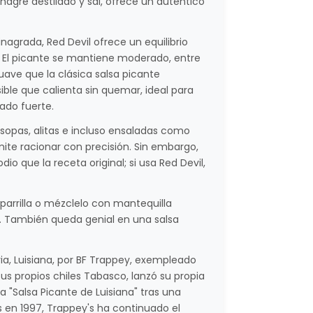
agre destilado y sal, ofrece un auténtico
inagrada, Red Devil ofrece un equilibrio
as. El picante se mantiene moderado, entre
ave que la clásica salsa picante
ible que calienta sin quemar, ideal para
ado fuerte.
, sopas, alitas e incluso ensaladas como
ite racionar con precisión. Sin embargo,
 que la receta original; si usa Red Devil,
parrilla o mézclelo con mantequilla
as. También queda genial en una salsa
a, Luisiana, por
BF
Trappey, exempleado
us propios chiles Tabasco, lanzó su propia
 "Salsa Picante de Luisiana" tras una
 en 1997, Trappey's ha continuado el