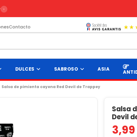
r de 99€
›
ones
Contacto
DULCES
SABROSO
ASIA
ANTI
Salsa de pimienta cayena Red Devil de Trappey
Salsa 
Devil 
3,99