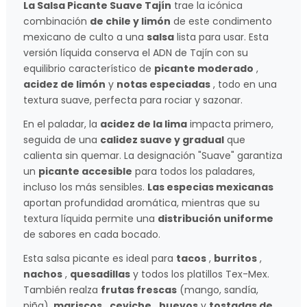
La Salsa Picante Suave Tajín
trae la icónica
combinación
de chile y limón
de este condimento
mexicano de culto a una
salsa
lista para usar. Esta
versión líquida conserva el ADN de Tajín con su
equilibrio característico de
picante moderado
,
acidez de limón
y
notas especiadas
, todo en una
textura suave, perfecta para rociar y sazonar.
En el paladar, la
acidez de la lima
impacta primero,
seguida de una
calidez suave y gradual
que
calienta sin quemar. La designación "Suave" garantiza
un
picante accesible
para todos los paladares,
incluso los más sensibles.
Las especias mexicanas
aportan profundidad aromática, mientras que su
textura líquida permite una
distribución uniforme
de sabores en cada bocado.
Esta salsa picante es ideal para
tacos
,
burritos
,
nachos
,
quesadillas
y todos los platillos Tex-Mex.
También realza
frutas frescas
(mango, sandía,
piña),
mariscos
,
ceviche
,
huevos
y
tostadas de