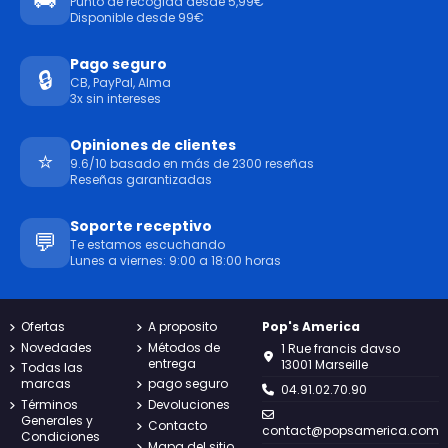
Punto de recogida desde 5,99€
Disponible desde 99€
Pago seguro
🔒
CB, PayPal, Alma
3x sin intereses
Opiniones de clientes
⭐
9.6/10 basado en más de 2300 reseñas
Reseñas garantizadas
Soporte receptivo
💬
Te estamos escuchando
Lunes a viernes: 9:00 a 18:00 horas
Ofertas
A proposito
Pop's America
Novedades
Métodos de
1 Rue francis davso
entrega
13001 Marseille
Todas las
marcas
pago seguro
04.91.02.70.90
Términos
Devoluciones
Generales y
Contacto
contact@popsamerica.com
Condiciones
Mapa del sitio