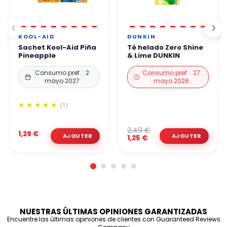
KOOL-AID
DUNKIN
Sachet Kool-Aid Piña
Té helado Zero Shine
Pineapple
& Lime DUNKIN
Consumo pref. : 2
Consumo pref. : 27
mayo 2027
mayo 2026
(1)
2,49 €
1,29 €
1,25 €
NUESTRAS ÚLTIMAS OPINIONES GARANTIZADAS
Encuentre las últimas opiniones de clientes con Guaranteed Reviews