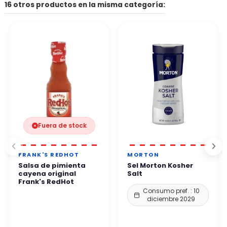
El formulario de contacto del sitio web, la dirección de correo
16 otros productos en la misma categoría:
Otros métodos de pago disponibles según su país.
electrónico indicada en el sitio.
👉 Todos los pagos son 100% seguros gracias a protocolos de
Por teléfono. Nuestro equipo le responde en un plazo de 24 a
protección reforzados.
48 horas laborables
.
Puede comprar con total confianza.
Fuera de stock
FRANK'S REDHOT
MORTON
Salsa de pimienta
Sel Morton Kosher
cayena original
Salt
Frank's RedHot
Consumo pref. : 10
diciembre 2029