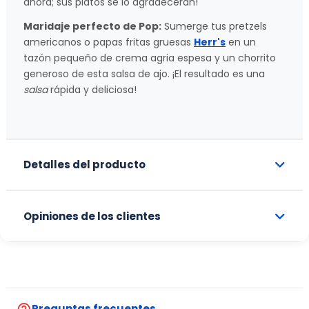
ahora; sus platos se lo agradecerán!
Maridaje perfecto de Pop:
Sumerge tus pretzels
americanos o papas fritas gruesas
Herr's
en un
tazón pequeño de crema agria espesa y un chorrito
generoso de esta salsa de ajo. ¡El resultado es una
salsa
rápida y deliciosa!
Detalles del producto
Opiniones de los clientes
help_outline
Preguntas frecuentes