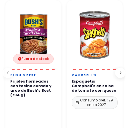
Por teléfono. Nuestro equipo le responde en un plazo de 24 a
protección reforzados.
48 horas laborables
.
Puede comprar con total confianza.
Fuera de stock
BUSH'S BEST
CAMPBELL'S
Frijoles horneados
Espaguetis
con tocino curado y
Campbell's en salsa
arce de Bush's Best
de tomate con queso
(794 g)
Consumo pref. : 29
enero 2027