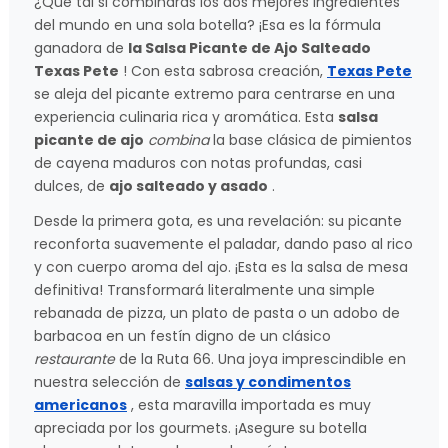
¿Qué tal si combinaras los dos mejores ingredientes
del mundo en una sola botella? ¡Esa es la fórmula
ganadora de
la Salsa Picante de Ajo Salteado
Texas Pete
! Con esta sabrosa creación,
Texas Pete
se aleja del picante extremo para centrarse en una
experiencia culinaria rica y aromática. Esta
salsa
picante de ajo
combina
la base clásica de pimientos
de cayena maduros con notas profundas, casi
dulces, de
ajo salteado y asado
.
Desde la primera gota, es una revelación: su picante
reconforta suavemente el paladar, dando paso al rico
y con cuerpo aroma del ajo. ¡Esta es la salsa de mesa
definitiva! Transformará literalmente una simple
rebanada de pizza, un plato de pasta o un adobo de
barbacoa en un festín digno de un clásico
restaurante
de la Ruta 66. Una joya imprescindible en
nuestra selección de
salsas y condimentos
americanos
, esta maravilla importada es muy
apreciada por los gourmets. ¡Asegure su botella