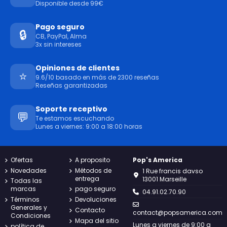
Disponible desde 99€
Pago seguro
🔒
CB, PayPal, Alma
3x sin intereses
Opiniones de clientes
⭐
9.6/10 basado en más de 2300 reseñas
Reseñas garantizadas
Soporte receptivo
💬
Te estamos escuchando
Lunes a viernes: 9:00 a 18:00 horas
Ofertas
A proposito
Pop's America
Novedades
Métodos de
1 Rue francis davso
entrega
13001 Marseille
Todas las
marcas
pago seguro
04.91.02.70.90
Términos
Devoluciones
Generales y
Contacto
contact@popsamerica.com
Condiciones
Mapa del sitio
Lunes a viernes de 9:00 a
política de