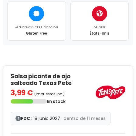
ALÉRGENOS Y CERTIFICACIÓN
ORIGEN
Gluten Free
États-Unis
Salsa picante de ajo
salteado Texas Pete
3,99 €
(impuestos inc.)
En stock
FDC
: 18 junio 2027
· dentro de 11 meses
?