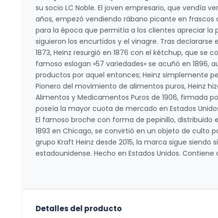
su socio
LC
Noble. El joven empresario, que vendía ver
años, empezó vendiendo rábano picante en frascos de
para la época que permitía a los clientes apreciar la
siguieron los encurtidos y el vinagre. Tras declararse
1873, Heinz resurgió en 1876 con el kétchup, que se con
famoso eslogan «57 variedades» se acuñó en 1896, 
productos por aquel entonces; Heinz simplemente pe
Pionero del movimiento de alimentos puros, Heinz hi
Alimentos y Medicamentos Puros de 1906, firmada por
poseía la mayor cuota de mercado en Estados Unidos e
El famoso broche con forma de pepinillo, distribuido
1893 en Chicago, se convirtió en un objeto de culto 
grupo Kraft Heinz desde 2015, la marca sigue siendo 
estadounidense. Hecho en Estados Unidos. Contiene api
Detalles del producto