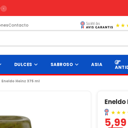
r de 99€
›
ones
Contacto
DULCES
SABROSO
ASIA
ANTI
Eneldo Heinz 375 ml
Eneldo 
5,99