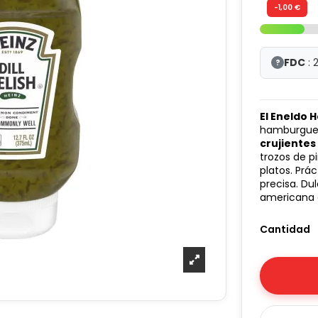
-1,00 €
FDC
: 
?
El Eneldo 
hamburgues
crujientes
trozos de p
platos. Prá
precisa. Du
americana 
Cantidad