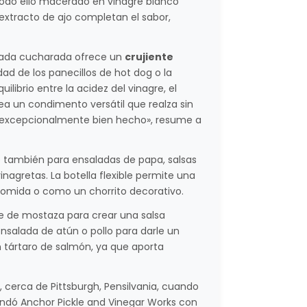
 todo ello macerado en vinagre blanco
 extracto de ajo completan el sabor,
: cada cucharada ofrece un
crujiente
ad de los panecillos de hot dog o la
librio entre la acidez del vinagre, el
ea un condimento versátil que realza sin
, excepcionalmente bien hecho», resume a
 también para ensaladas de papa, salsas
nagretas. La botella flexible permite una
 comida o como un chorrito decorativo.
e de mostaza para crear una salsa
nsalada de atún o pollo para darle un
n tártaro de salmón, ya que aporta
cerca de Pittsburgh, Pensilvania, cuando
undó Anchor Pickle and Vinegar Works con