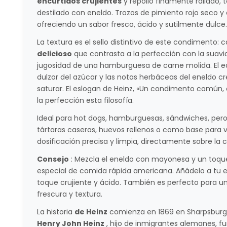
encurtidos crujientes
y repollo finamente rallado,
destilado con eneldo. Trozos de pimiento rojo seco y
ofreciendo un sabor fresco, ácido y sutilmente dulce.
La textura es el sello distintivo de este condimento
delicioso
que contrasta a la perfección con la suavid
jugosidad de una hamburguesa de carne molida. El equi
dulzor del azúcar y las notas herbáceas del eneldo cr
saturar. El eslogan de Heinz, «Un condimento común
la perfección esta filosofía.
Ideal para hot dogs, hamburguesas, sándwiches, pero
tártaras caseras, huevos rellenos o como base para vi
dosificación precisa y limpia, directamente sobre la
Consejo
: Mezcla el eneldo con mayonesa y un toqu
especial de comida rápida americana. Añádelo a tu e
toque crujiente y ácido. También es perfecto para u
frescura y textura.
La historia
de Heinz
comienza en 1869 en Sharpsburg, 
Henry John Heinz
, hijo de inmigrantes alemanes, f