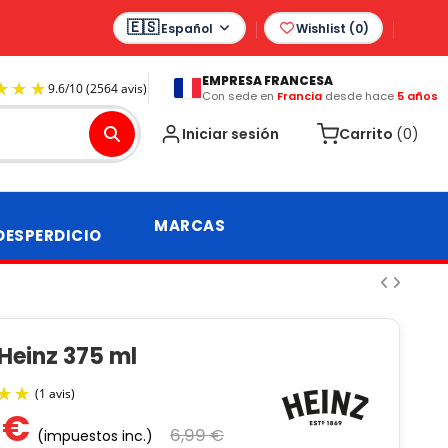
Español
Wishlist (
0
)
EMPRESA FRANCESA
Con sede en
Francia
desde hace
5 años
9.6
/
10
(2564 avis)
Iniciar sesión
Carrito
(0)
MARCAS
DESPERDICIO
Heinz 375 ml
 €
6,99 €
(impuestos inc.)