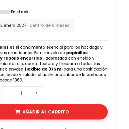
(1 avis)
En stock
22 enero 2027
· dentro de 6 meses
Heinz
es el condimento esencial para los hot dogs y
as americanas. Esta mezcla de
pepinillos
 y repollo encurtido
, aderezada con eneldo y
imiento rojo, aporta textura y frescura a todos tus
ctico envase
flexible de 375 ml
para una dosificación
lce, ácido y salado: el auténtico sabor de la barbacoa
desde 1869.
−
+
AÑADIR AL CARRITO