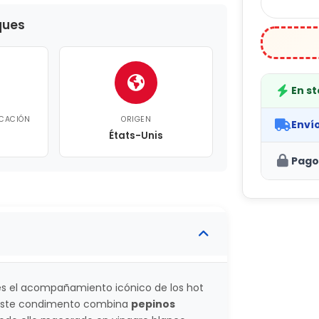
ques
En s
ICACIÓN
ORIGEN
Enví
États-Unis
Pago
s el acompañamiento icónico de los hot
 Este condimento combina
pepinos