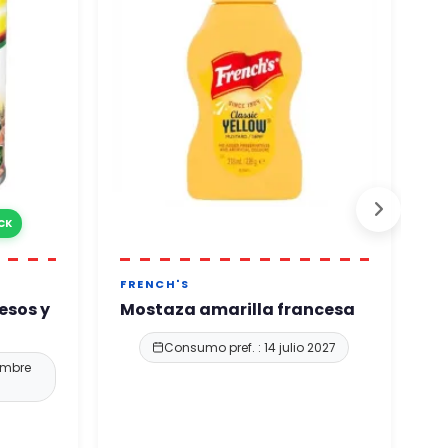
CK
FRENCH'S
M
esos y
Mostaza amarilla francesa
M
Consumo pref. : 14 julio 2027
embre