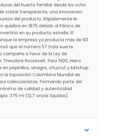
duras del huerto familiar desde los ocho
 cristal transparente, una innovación
 pureza del producto. Rápidamente le
 en quiebra en 1875 debido al Pánico de
vertiría en su producto estrella. El
aunque la empresa ya producía más de 60
nsó que el número 57 traía suerte.
zo campaña a favor de la Ley de
 Theodore Roosevelt. Para 1900, Heinz
n pepinillos, vinagre, chucrut y kétchup.
 en la Exposición Colombina Mundial de
para coleccionistas. Formando parte del
sinónimo de calidad y autenticidad
o. 375 ml (12,7 onzas líquidas).