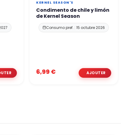
KERNEL SEASON'S
K
Condimento de chile y limón
K
de Kernel Season
G
S
 2027
Consumo pref. : 15 octubre 2026
6,99 €
6