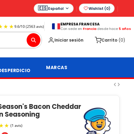
Español
Wishlist (
0
)
EMPRESA FRANCESA
Con sede en
Francia
desde hace
5 años
9.6
/
10
(2563 avis)
Iniciar sesión
Carrito
(0)
MARCAS
DESPERDICIO
 Season's Bacon Cheddar
n Seasoning