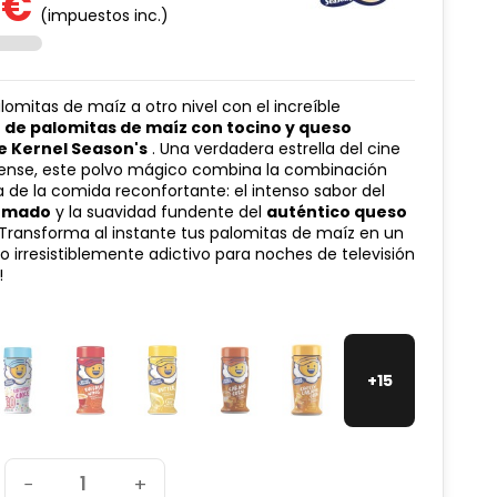
 €
(impuestos inc.)
(1 avis)
alomitas de maíz a otro nivel con el increíble
de palomitas de maíz con tocino y queso
e Kernel Season's
. Una verdadera estrella del cine
ense, este polvo mágico combina la combinación
 de la comida reconfortante: el intenso sabor del
humado
y la suavidad fundente del
auténtico queso
¡Transforma al instante tus palomitas de maíz en un
o irresistiblemente adictivo para noches de televisión
!
+15
−
+