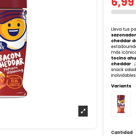
6,99
Lleva tus p
sazonador 
cheddar d
estadounid
más icónica
tocino a
cheddar
. 
snack salad
inolvidables
Variants
Cantidad