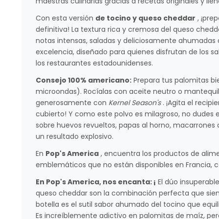
maestras culinarias gracias a recetas originales y llen
Con esta versión
de tocino y queso cheddar
, ¡pre
definitiva! La textura rica y cremosa del queso chedd
notas intensas, saladas y deliciosamente ahumadas d
excelencia, diseñado para quienes disfrutan de los s
los restaurantes estadounidenses.
Consejo 100% americano:
Prepara tus palomitas bie
microondas). Rocíalas con aceite neutro o mantequill
generosamente con
Kernel Season's
. ¡Agita el reci
cubierto! Y como este polvo es milagroso, no dudes e
sobre huevos revueltos, papas al horno, macarrones 
un resultado explosivo.
En
Pop's America
, encuentra los productos de ali
emblemáticos que no están disponibles en Francia, c
En Pop's America, nos encanta: ¡
El dúo insuperable
queso cheddar son la combinación perfecta que siem
botella es el sutil sabor ahumado del tocino que equil
Es increíblemente adictivo en palomitas de maíz, per