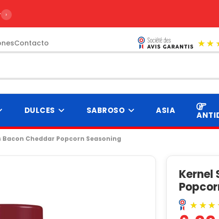
r de 99€
›
ones
Contacto
DULCES
SABROSO
ASIA
ANTI
s Bacon Cheddar Popcorn Seasoning
Kernel
Popcor