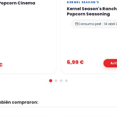
Popcorn Cinema
KERNEL SEASON'S
Kernel Season's Ranch
Popcorn Seasoning
Consumo pref. : 14 abril
6,99 €
€
ambién compraron: