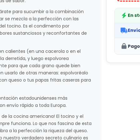
as de sabor.
párate para sucumbir a la combinación
En s
ar se mezcla a la perfección con las
el tocino. Es el condimento por
Enví
abores sustanciosos y reconfortantes de
Pago
n calientes (en una cacerola o en el
a derretida, y luego espolvorea
piente para que cada grano quede bien
n usarlo de otras maneras: espolvoréalo
con queso o tus papas fritas caseras para
mentación estadounidenses más
on envío rápido a toda Europa.
 de la cocina americana! El tocino y el
pre funciona. Lo que nos fascina de esta
ibra a la perfección la riqueza del queso.
o nuestro verdadero secreto culinario es