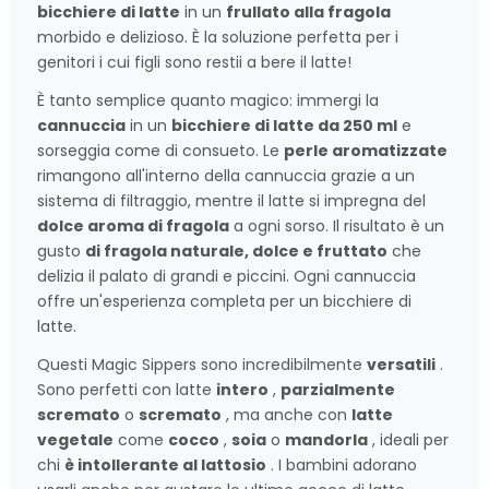
bicchiere di latte
in un
frullato alla fragola
morbido e delizioso. È la soluzione perfetta per i
genitori i cui figli sono restii a bere il latte!
È tanto semplice quanto magico: immergi la
cannuccia
in un
bicchiere di latte da 250 ml
e
sorseggia come di consueto. Le
perle aromatizzate
rimangono all'interno della cannuccia grazie a un
sistema di filtraggio, mentre il latte si impregna del
dolce aroma di fragola
a ogni sorso. Il risultato è un
gusto
di fragola naturale, dolce e fruttato
che
delizia il palato di grandi e piccini. Ogni cannuccia
offre un'esperienza completa per un bicchiere di
latte.
Questi Magic Sippers sono incredibilmente
versatili
.
Sono perfetti con latte
intero
,
parzialmente
scremato
o
scremato
, ma anche con
latte
vegetale
come
cocco
,
soia
o
mandorla
, ideali per
chi
è intollerante al lattosio
. I bambini adorano