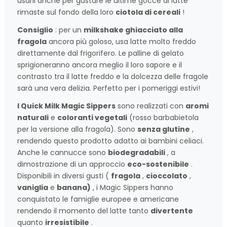
usarli anche per gustare le ultime gocce di latte
rimaste sul fondo della loro
ciotola di cereali
!
Consiglio
: per un
milkshake ghiacciato alla
fragola
ancora più goloso, usa latte molto freddo
direttamente dal frigorifero. Le palline di gelato
sprigioneranno ancora meglio il loro sapore e il
contrasto tra il latte freddo e la dolcezza delle fragole
sarà una vera delizia. Perfetto per i pomeriggi estivi!
I Quick Milk Magic Sippers
sono realizzati con
aromi
naturali
e
coloranti vegetali
(rosso barbabietola
per la versione alla fragola). Sono
senza glutine
,
rendendo questo prodotto adatto ai bambini celiaci.
Anche le cannucce sono
biodegradabili
, a
dimostrazione di un approccio
eco-sostenibile
.
Disponibili in diversi gusti (
fragola
,
cioccolato
,
vaniglia
e
banana)
, i Magic Sippers hanno
conquistato le famiglie europee e americane
rendendo il momento del latte tanto
divertente
quanto
irresistibile
.