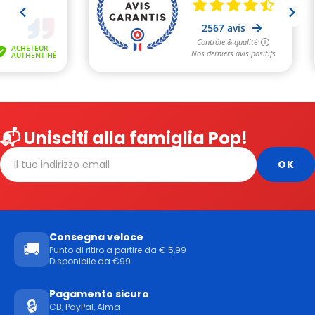
📬 Unisciti alla famiglia Pop!
Consegna veloce
🚚
Punto di ritiro a partire da € 5,99
Disponibile da €99
Pagamento sicuro
🔒
CB, PayPal, Alma