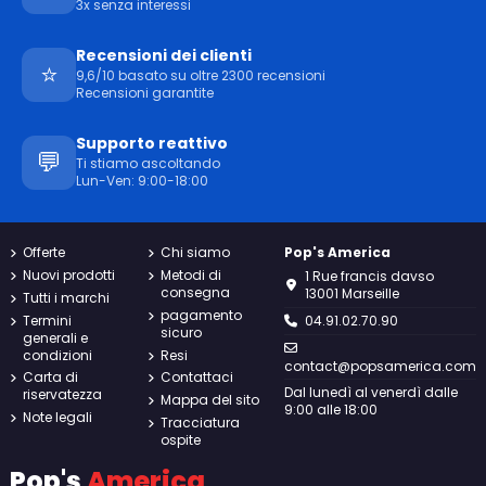
3x senza interessi
Recensioni dei clienti
⭐
9,6/10 basato su oltre 2300 recensioni
Recensioni garantite
Supporto reattivo
💬
Ti stiamo ascoltando
Lun-Ven: 9:00-18:00
Offerte
Chi siamo
Pop's America
Nuovi prodotti
Metodi di
1 Rue francis davso
consegna
13001 Marseille
Tutti i marchi
pagamento
Termini
04.91.02.70.90
sicuro
generali e
condizioni
Resi
contact@popsamerica.com
Carta di
Contattaci
Dal lunedì al venerdì dalle
riservatezza
Mappa del sito
9:00 alle 18:00
Note legali
Tracciatura
ospite
Pop's
America