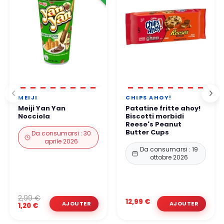
MEIJI
CHIPS AHOY!
Meiji Yan Yan
Patatine fritte ahoy!
Nocciola
Biscotti morbidi
Reese's Peanut
Butter Cups
Da consumarsi : 30
aprile 2026
Da consumarsi : 19
ottobre 2026
2,99 €
12,99 €
1,20 €