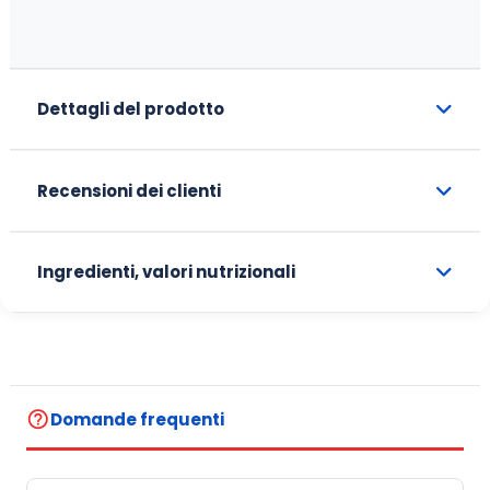
Dettagli del prodotto
Recensioni dei clienti
Ingredienti, valori nutrizionali
help_outline
Domande frequenti