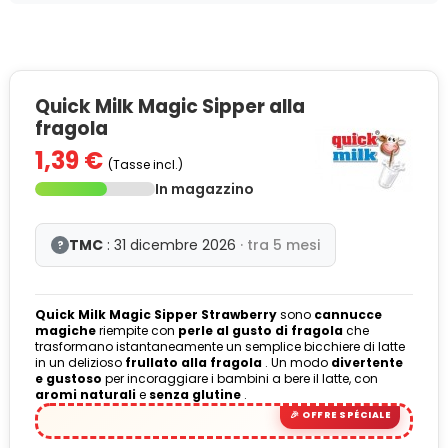
Quick Milk Magic Sipper alla
fragola
1,39 €
(Tasse incl.)
In magazzino
TMC
: 31 dicembre 2026
· tra 5 mesi
?
Quick Milk Magic Sipper Strawberry
sono
cannucce
magiche
riempite con
perle al gusto di fragola
che
trasformano istantaneamente un semplice bicchiere di latte
in un delizioso
frullato alla fragola
. Un modo
divertente
e gustoso
per incoraggiare i bambini a bere il latte, con
aromi naturali
e
senza glutine
.