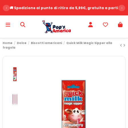
‹
🚚 Spedizione al punto di ritiro da 5,99€, gratuita a partire d
›
Home
Dolce
Biscotti americani
Quick Milk Magic Sipper alla
fragola