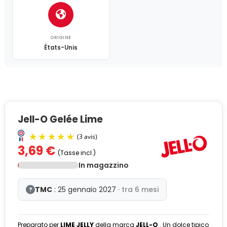
ORIGINE
États-Unis
Jell-O Gelée Lime
3,69 €
(Tasse incl.)
In magazzino
TMC
: 25 gennaio 2027
· tra 6 mesi
?
Preparato per
LIME JELLY
della marca
JELL-O
. Un dolce tipico