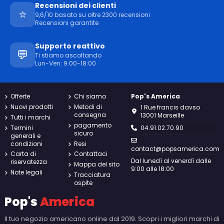
Recensioni dei clienti
⭐
9,6/10 basato su oltre 2300 recensioni
Recensioni garantite
Supporto reattivo
💬
Ti stiamo ascoltando
Lun-Ven: 9:00-18:00
Offerte
Chi siamo
Pop's America
Nuovi prodotti
Metodi di
1 Rue francis davso
consegna
13001 Marseille
Tutti i marchi
pagamento
Termini
04.91.02.70.90
sicuro
generali e
condizioni
Resi
contact@popsamerica.com
Carta di
Contattaci
Dal lunedì al venerdì dalle
riservatezza
Mappa del sito
9:00 alle 18:00
Note legali
Tracciatura
ospite
Pop's
America
Il tuo negozio americano online dal 2019. Scopri i migliori marchi di