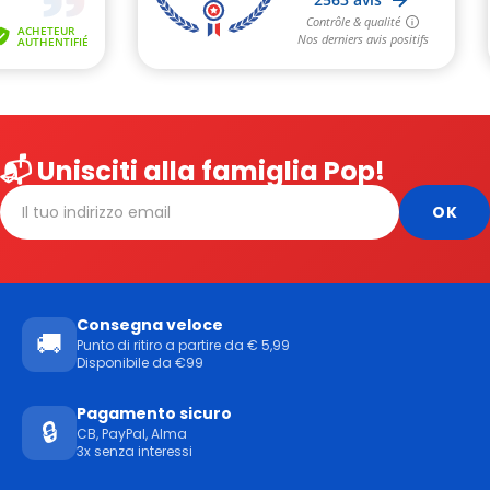
📬 Unisciti alla famiglia Pop!
Consegna veloce
🚚
Punto di ritiro a partire da € 5,99
Disponibile da €99
Pagamento sicuro
🔒
CB, PayPal, Alma
3x senza interessi