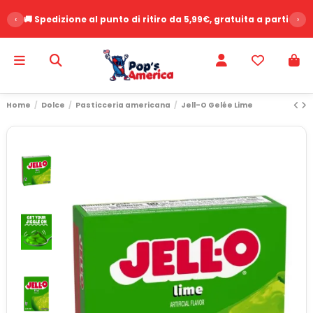
‹
🚚 Spedizione al punto di ritiro da 5,99€, gratuita a partire d
›
Home
Dolce
Pasticceria americana
Jell-O Gelée Lime