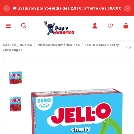
‹
🚚 Livraison point-relais dès 2,99€, offerte dès 69,00€
›
Accueil
Sucrés
Pâtisseries américaines
Jell-O Gelée Cherry
Zero Sugar