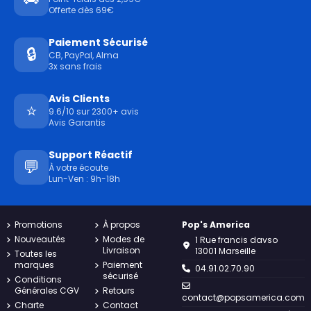
Offerte dès 69€
Paiement Sécurisé
🔒
CB, PayPal, Alma
3x sans frais
Avis Clients
⭐
9.6/10 sur 2300+ avis
Avis Garantis
Support Réactif
💬
À votre écoute
Lun-Ven : 9h-18h
Promotions
À propos
Pop's America
Nouveautés
Modes de
1 Rue francis davso
Livraison
13001 Marseille
Toutes les
marques
Paiement
04.91.02.70.90
sécurisé
Conditions
Générales CGV
Retours
contact@popsamerica.com
Charte
Contact