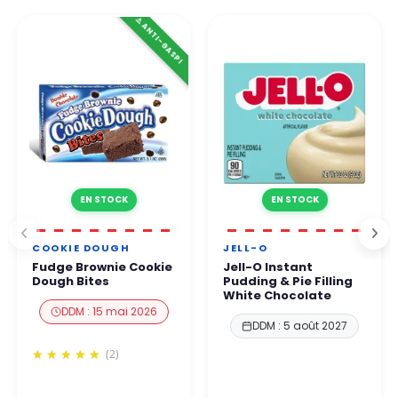
👉 Tous les paiements sont 100 % sécurisés grâce à des
⚠️ ANTI-GASPI
Par téléphone Notre équipe vous répond sous 24 à 48h
protocoles de protection renforcés.
ouvrées.
Vous pouvez commander en toute confiance.
EN STOCK
EN STOCK
COOKIE DOUGH
JELL-O
Fudge Brownie Cookie
Jell-O Instant
Dough Bites
Pudding & Pie Filling
White Chocolate
DDM : 15 mai 2026
DDM : 5 août 2027
(2)