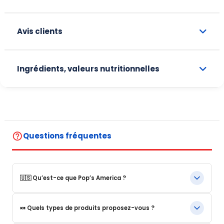
Avis clients
Ingrédients, valeurs nutritionnelles
help_outline
Questions fréquentes
🇺🇸 Qu’est-ce que Pop’s America ?
Pop’s America est une boutique en ligne spécialisée dans les
🍬 Quels types de produits proposez-vous ?
produits alimentaires et boissons emblématiques des États-
Unis.