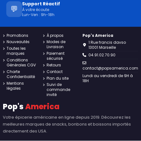
Support Réactif
💬
À votre écoute
Lun-Ven : 9h-18h
Promotions
À propos
Pop's America
Nouveautés
Modes de
1 Rue francis davso
Livraison
13001 Marseille
Toutes les
marques
Paiement
04.91.02.70.90
sécurisé
Conditions
Générales CGV
Retours
contact@popsamerica.com
Charte
Contact
Lundi au vendredi de 9H à
Confidentialité
Plan du site
18H
Mentions
Suivi de
légales
commande
invité
Pop's
America
Votre épicerie américaine en ligne depuis 2019. Découvrez les
meilleures marques de snacks, bonbons et boissons importés
directement des USA.