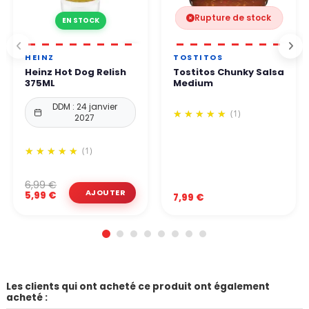
Rupture de stock
EN STOCK
HEINZ
TOSTITOS
Heinz Hot Dog Relish
Tostitos Chunky Salsa
375ML
Medium
DDM : 24 janvier
(1)
2027
(1)
6,99 €
5,99 €
7,99 €
Les clients qui ont acheté ce produit ont également
acheté :