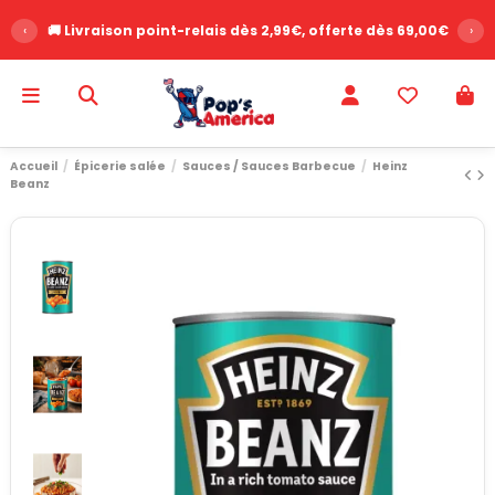
‹
🚚 Livraison point-relais dès 2,99€, offerte dès 69,00€
›
Accueil
Épicerie salée
Sauces / Sauces Barbecue
Heinz
Beanz