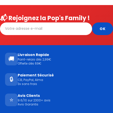
📬 Rejoignez la Pop's Family !
Livraison Rapide
🚚
Point-relais dès 2,99€
Offerte dès 69€
Paiement Sécurisé
🔒
CB, PayPal, Alma
3x sans frais
Avis Clients
⭐
9.6/10 sur 2300+ avis
Avis Garantis