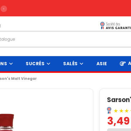
›
t
A
ONS
SUCRÉS
SALÉS
ASIE
son's Malt Vinegar
Sarson'
3,49