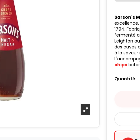
Sarson's M
excellence,
1794. Fabriq
fermenté a
Leighton au
des cuves en
à la saveur
L'accompag
chips
brita
Quantité