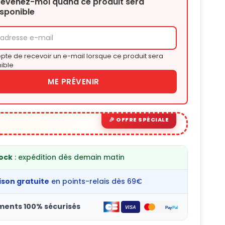
révenez-moi quand ce produit sera
isponible
pte de recevoir un e-mail lorsque ce produit sera
ible
ME PRÉVENIR
tock
: expédition dès demain matin
ison gratuite
en points-relais dès 69€
ments 100% sécurisés