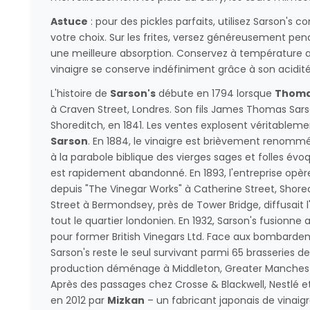
Astuce
: pour des pickles parfaits, utilisez Sarson's
votre choix. Sur les frites, versez généreusement pe
une meilleure absorption. Conservez à température amb
vinaigre se conserve indéfiniment grâce à son acidité
L'histoire de
Sarson's
débute en 1794 lorsque
Thoma
à Craven Street, Londres. Son fils James Thomas Sarson
Shoreditch, en 1841. Les ventes explosent véritableme
Sarson
. En 1884, le vinaigre est brièvement renommé
à la parabole biblique des vierges sages et folles év
est rapidement abandonné. En 1893, l'entreprise opè
depuis "The Vinegar Works" à Catherine Street, Shor
Street à Bermondsey, près de Tower Bridge, diffusait 
tout le quartier londonien. En 1932, Sarson's fusionne
pour former British Vinegars Ltd. Face aux bombard
Sarson's reste le seul survivant parmi 65 brasseries de 
production déménage à Middleton, Greater Manchester
Après des passages chez Crosse & Blackwell, Nestlé e
en 2012 par
Mizkan
– un fabricant japonais de vinaigr