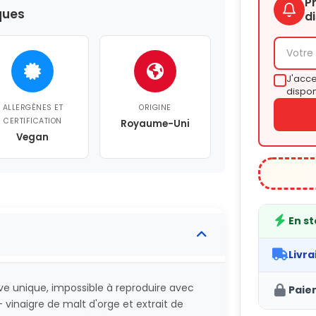
P
ques
d
J'acce
dispon
ALLERGÈNES ET
ORIGINE
CERTIFICATION
Royaume-Uni
Vegan
En s
Livra
ve unique, impossible à reproduire avec
Paie
– vinaigre de malt d'orge et extrait de