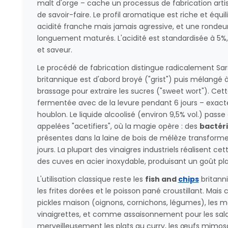
malt d'orge – cache un processus de fabrication arti
de savoir-faire. Le profil aromatique est riche et équ
acidité franche mais jamais agressive, et une rondeu
longuement maturés. L'acidité est standardisée à 5%, o
et saveur.
Le procédé de fabrication distingue radicalement Sars
britannique est d'abord broyé ("grist") puis mélangé
brassage pour extraire les sucres ("sweet wort"). Cett
fermentée avec de la levure pendant 6 jours – exac
houblon. Le liquide alcoolisé (environ 9,5% vol.) pas
appelées "acetifiers", où la magie opère : des
bactér
présentes dans la laine de bois de mélèze transforme
jours. La plupart des vinaigres industriels réalisent 
des cuves en acier inoxydable, produisant un goût pla
L'utilisation classique reste les
fish and
chips
britanni
les frites dorées et le poisson pané croustillant. Mais
pickles maison (oignons, cornichons, légumes), les ma
vinaigrettes, et comme assaisonnement pour les salad
merveilleusement les plats au curry, les œufs mimosa