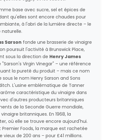
 comme base avec sucre, sel et épices de
ndant qu'elles sont encore chaudes pour
iante, à l'abri de la lumière directe – le
 naturelle.
s Sarson
fonde une brasserie de vinaigre
 poursuit l'activité à Brunswick Place,
nt sous la direction de
Henry James
 "Sarson's Virgin Vinegar" – une référence
oquant la pureté du produit – mais ce nom
re sous le nom Henry Sarson and Sons
editch. L'usine emblématique de Tanner
l'arôme caractéristique du vinaigre dans
 avec d'autres producteurs britanniques
ements de la Seconde Guerre mondiale,
vinaigre britanniques. En 1968, la
, où elle se trouve encore aujourd'hui.
t Premier Foods, la marque est rachetée
e vieux de 200 ans – pour £41 millions.