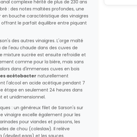
sanal complexe hérité de plus de 230 ans
ilibré : des notes maltées profondes, une
r en bouche caractéristique des vinaigres
ffrant le parfait équilibre entre piquant
on's des autres vinaigres. L'orge malté
 à de l'eau chaude dans des cuves de
e mixture sucrée est ensuite refroidie et
tement comme pour la bière, mais sans
se alors dans d'immenses cuves en bois
ies acétobacter
naturellement
nt l'alcool en acide acétique pendant 7
cette étape en seulement 24 heures dans
t et unidimensionnel.
ques : un généreux filet de Sarson's sur
 ce vinaigre excelle également pour les
rinades pour viandes et poissons, les
es de chou (coleslaw). Il relève
 (deviled eggs) et les sauces.