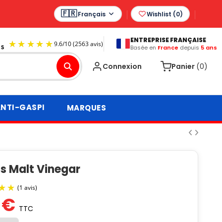
Français
Wishlist (
0
)
ENTREPRISE FRANÇAISE
Basée en
France
depuis
5 ans
9.6
/
10
(2563 avis)
Connexion
Panier
(0)
NTI-GASPI
MARQUES
s Malt Vinegar
 €
TTC
(1 avis)